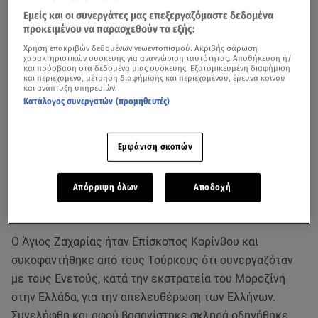
Εμείς και οι συνεργάτες μας επεξεργαζόμαστε δεδομένα
προκειμένου να παρασχεθούν τα εξής:
Χρήση επακριβών δεδομένων γεωεντοπισμού. Ακριβής σάρωση
χαρακτηριστικών συσκευής για αναγνώριση ταυτότητας. Αποθήκευση ή/
και πρόσβαση στα δεδομένα μιας συσκευής. Εξατομικευμένη διαφήμιση
και περιεχόμενο, μέτρηση διαφήμισης και περιεχομένου, έρευνα κοινού
και ανάπτυξη υπηρεσιών.
Κατάλογος συνεργατών (προμηθευτές)
Εμφάνιση σκοπών
Σύμφωνα με το
Εορτολόγιο
, σήμερα, Δευτέρα 30
Μαρτίου, η εκκλησία τιμά τη μνήμη των Ιερομάρτυρος
Απόρριψη όλων
Αποδοχή
Ζαχαρίου του νέου επισκόπου Κορίνθου και Ιωάννου της
«Κλίμακος».
Ο Άγιος Ζαχαρίας ήταν Επίσκοπος Κορίνθου και
συκοφαντήθηκε από τους Τούρκους ότι συνεργαζόταν
με τους Ενετούς, κατά την εκστρατεία του Μοροζίνη
στην Ελλάδα, για την απελευθέρωση των Ελλήνων.
Συνελήφθη και αφού βασανίστηκε σκληρά οδηγήθηκε