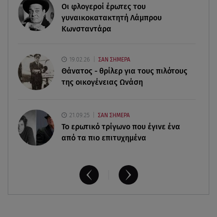
Οι φλογεροί έρωτες του
06.08.26 , 17:53
γυναικοκατακτητή Λάμπρου
Αμαλία Κωστοπούλου: Συνεχίζει τις διακοπές της
Κωνσταντάρα
στο κοσμοπολίτικο Κάπρι
06.08.26 , 17:43
19.02.26
ΣΑΝ ΣΗΜΕΡΑ
Συμφωνία Ιράν – Ομάν για τα Στενά του Ορμούζ
Θάνατος - θρίλερ για τους πιλότους
της οικογένειας Ωνάση
21.09.25
ΣΑΝ ΣΗΜΕΡΑ
Το ερωτικό τρίγωνο που έγινε ένα
από τα πιο επιτυχημένα