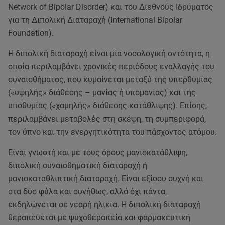
Network of Bipolar Disorder) και του Διεθνούς Ιδρύματος
για τη Διπολική Διαταραχή (International Bipolar
Foundation).
Η διπολική διαταραχή είναι μία νοσολογική οντότητα, η
οποία περιλαμβάνει χρονικές περιόδους εναλλαγής του
συναισθήματος, που κυμαίνεται μεταξύ της υπερθυμίας
(«υψηλής» διάθεσης – μανίας ή υπομανίας) και της
υποθυμίας («χαμηλής» διάθεσης-κατάθλιψης). Επίσης,
περιλαμβάνει μεταβολές στη σκέψη, τη συμπεριφορά,
τον ύπνο και την ενεργητικότητα του πάσχοντος ατόμου.
Είναι γνωστή και με τους όρους μανιοκατάθλιψη,
διπολική συναισθηματική διαταραχή ή
μανιοκαταθλιπτική διαταραχή. Είναι εξίσου συχνή και
στα δύο φύλα και συνήθως, αλλά όχι πάντα,
εκδηλώνεται σε νεαρή ηλικία. Η διπολική διαταραχή
θεραπεύεται με ψυχοθεραπεία και φαρμακευτική