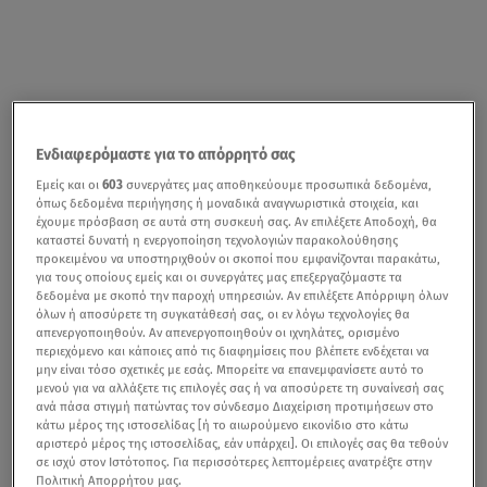
Ενδιαφερόμαστε για το απόρρητό σας
Εμείς και οι
603
συνεργάτες μας αποθηκεύουμε προσωπικά δεδομένα,
όπως δεδομένα περιήγησης ή μοναδικά αναγνωριστικά στοιχεία, και
έχουμε πρόσβαση σε αυτά στη συσκευή σας. Αν επιλέξετε Αποδοχή, θα
καταστεί δυνατή η ενεργοποίηση τεχνολογιών παρακολούθησης
προκειμένου να υποστηριχθούν οι σκοποί που εμφανίζονται παρακάτω,
για τους οποίους εμείς και οι συνεργάτες μας επεξεργαζόμαστε τα
δεδομένα με σκοπό την παροχή υπηρεσιών. Αν επιλέξετε Απόρριψη όλων
όλων ή αποσύρετε τη συγκατάθεσή σας, οι εν λόγω τεχνολογίες θα
απενεργοποιηθούν. Αν απενεργοποιηθούν οι ιχνηλάτες, ορισμένο
περιεχόμενο και κάποιες από τις διαφημίσεις που βλέπετε ενδέχεται να
μην είναι τόσο σχετικές με εσάς. Μπορείτε να επανεμφανίσετε αυτό το
μενού για να αλλάξετε τις επιλογές σας ή να αποσύρετε τη συναίνεσή σας
ανά πάσα στιγμή πατώντας τον σύνδεσμο Διαχείριση προτιμήσεων στο
κάτω μέρος της ιστοσελίδας [ή το αιωρούμενο εικονίδιο στο κάτω
αριστερό μέρος της ιστοσελίδας, εάν υπάρχει]. Οι επιλογές σας θα τεθούν
σε ισχύ στον Ιστότοπος. Για περισσότερες λεπτομέρειες ανατρέξτε στην
Πολιτική Απορρήτου μας.