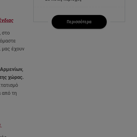
07.08.26 , 21:32
ένδιας
Κρήτη: Τουρίστας ρωτούσε
Περισσότερα
πόσο να πληρώσει για να
 στο
ασελγήσει σε 10χρονη
ζόμαστε
ί μας έχουν
07.08.26 , 21:17
Κλήρωση Eurojackpot
7/8/2026: Οι τυχεροί αριθμοί για
τα 32.000.000 ευρώ
 Αρμενίων,
της χώρας.
07.08.26 , 21:03
κτατισμό
Σε τρία επίπεδα οι παραβιάσεις
 από τη
της Τουρκίας στο Αιγαίο
07.08.26 , 21:00
MINI Aceman E: Τα αξεσουάρ για
α
περιπετειώδεις διαδρομές