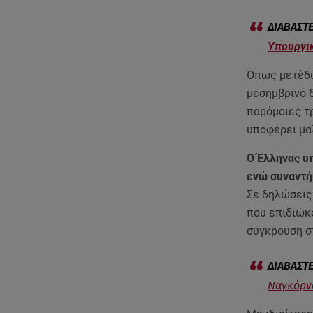
Υπουργικ
Όπως μετέδω
μεσημβρινό δ
παρόμοιες τρ
υποφέρει μα
Ο Έλληνας υ
ενώ συναντή
Σε δηλώσεις
που επιδιώκο
σύγκρουση σ
Ναγκόρνο