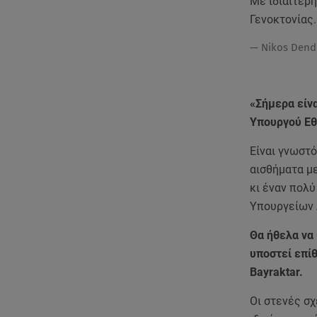
Με ιδιαίτερ
Γενοκτονίας
— Nikos Dend
«Σήμερα είν
Υπουργού Εθ
Είναι γνωστό
αισθήματα με
κι έναν πολύ
Υπουργείων 
Θα ήθελα να 
υποστεί επίθ
Bayraktar.
Οι στενές σ