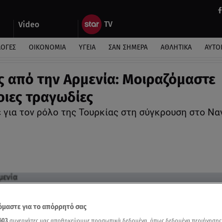
Video
ΛΟΓΕΣ
ΟΙΚΟΝΟΜΙΑ
ΥΓΕΙΑ
ΣΑΝ ΣΗΜΕΡΑ
ΑΘΛΗΤΙΚΑ
ΑΥΤΟ
ς από την Αρμενία: Μοιραζόμαστε
ιες τραγωδίες
ε για τον ρόλο της Τουρκίας στη σύγκρουση στο Ν
μαστε για το απόρρητό σας
603
συνεργάτες μας αποθηκεύουμε προσωπικά δεδομένα, όπως δεδομένα περιήγησης