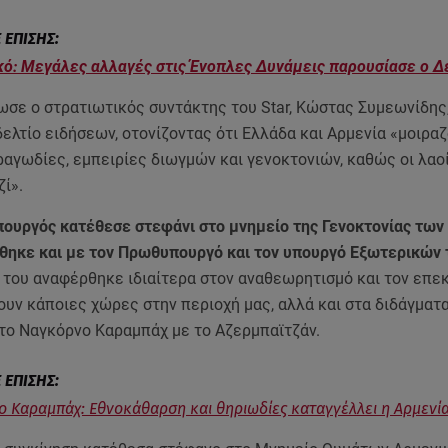
ό: Μεγάλες αλλαγές στις Ένοπλες Δυνάμεις παρουσίασε ο Δ
σε ο στρατιωτικός συντάκτης του Star, Κώστας Συμεωνίδης,
ελτίο ειδήσεων, οτονίζοντας ότι Ελλάδα και Αρμενία «μοιρα
αγωδίες, εμπειρίες διωγμών και γενοκτονιών, καθώς οι λαο
ζί».
πουργός κατέθεσε στεφάνι στο μνημείο της Γενοκτονίας των
θηκε και με τον Πρωθυπουργό και τον υπουργό Εξωτερικών 
 του αναφέρθηκε ιδιαίτερα στον αναθεωρητισμό και τον επε
υν κάποιες χώρες στην περιοχή μας, αλλά και στα διδάγματα
το Ναγκόρνο Καραμπάχ με το Αζερμπαϊτζάν.
 Καραμπάχ: Εθνοκάθαρση και θηριωδίες καταγγέλλει η Αρμενί