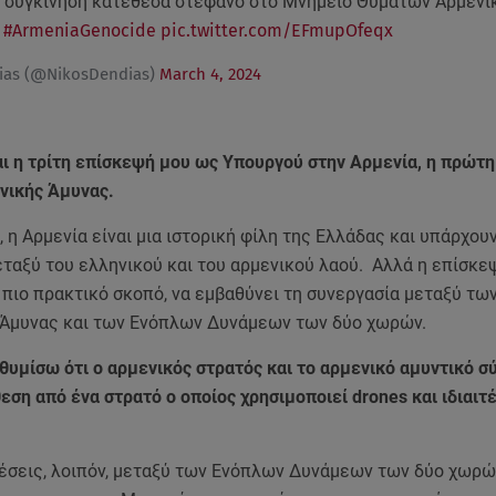
η συγκίνηση κατέθεσα στέφανο στο Μνημείο Θυμάτων Αρμενι
.
#ArmeniaGenocide
pic.twitter.com/EFmupOfeqx
ias (@NikosDendias)
March 4, 2024
αι η τρίτη επίσκεψή μου ως Υπουργού στην Αρμενία, η πρώτ
νικής Άμυνας.
, η Αρμενία είναι μια ιστορική φίλη της Ελλάδας και υπάρχου
ταξύ του ελληνικού και του αρμενικού λαού. Αλλά η επίσκε
 πιο πρακτικό σκοπό, να εμβαθύνει τη συνεργασία μεταξύ τω
Άμυνας και των Ενόπλων Δυνάμεων των δύο χωρών.
θυμίσω ότι ο αρμενικός στρατός και το αρμενικό αμυντικό σ
εση από ένα στρατό ο οποίος χρησιμοποιεί drones και ιδιαιτ
χέσεις, λοιπόν, μεταξύ των Ενόπλων Δυνάμεων των δύο χωρώ