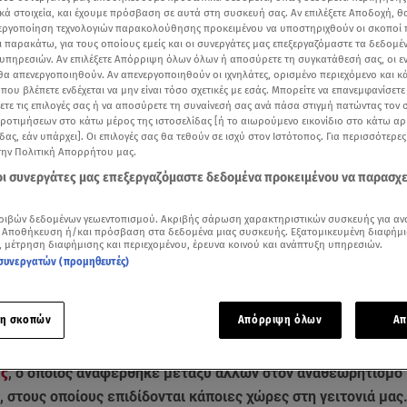
κά στοιχεία, και έχουμε πρόσβαση σε αυτά στη συσκευή σας. Αν επιλέξετε Αποδοχή, θ
νεργοποίηση τεχνολογιών παρακολούθησης προκειμένου να υποστηριχθούν οι σκοποί
ι παρακάτω, για τους οποίους εμείς και οι συνεργάτες μας επεξεργαζόμαστε τα δεδομέ
υπηρεσιών. Αν επιλέξετε Απόρριψη όλων όλων ή αποσύρετε τη συγκατάθεσή σας, οι ε
 θα απενεργοποιηθούν. Αν απενεργοποιηθούν οι ιχνηλάτες, ορισμένο περιεχόμενο και κά
 που βλέπετε ενδέχεται να μην είναι τόσο σχετικές με εσάς. Μπορείτε να επανεμφανίσετ
ξετε τις επιλογές σας ή να αποσύρετε τη συναίνεσή σας ανά πάσα στιγμή πατώντας τον
προτιμήσεων στο κάτω μέρος της ιστοσελίδας [ή το αιωρούμενο εικονίδιο στο κάτω α
δας, εάν υπάρχει]. Οι επιλογές σας θα τεθούν σε ισχύ στον Ιστότοπος. Για περισσότερε
την Πολιτική Απορρήτου μας.
 οι συνεργάτες μας επεξεργαζόμαστε δεδομένα προκειμένου να παρασχ
ριβών δεδομένων γεωεντοπισμού. Ακριβής σάρωση χαρακτηριστικών συσκευής για αν
 Αποθήκευση ή/και πρόσβαση στα δεδομένα μιας συσκευής. Εξατομικευμένη διαφήμι
, μέτρηση διαφήμισης και περιεχομένου, έρευνα κοινού και ανάπτυξη υπηρεσιών.
Δείτε περισσότερα άρθρα μας στα αποτελέσματα αναζήτησης
συνεργατών (προμηθευτές)
Add star.gr on Google
η σκοπών
Απόρριψη όλων
Απ
σκεψη στην
Αρμενία
πραγματοποιεί σήμερα ο υπουργός Εθνι
ας
, ο οποίος αναφέρθηκε μεταξύ άλλων στον αναθεωρητισμό 
 στους οποίους επιδίδονται κάποιες χώρες στη γειτονιά μας