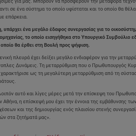
ρήσιμες για μας. Μπορούν να προσφέρουν την μεταφορά τεχν
ντι σε ένα σύστημα το οποίο υφίσταται και το οποίο θα θέλα
με επάρκεια.
η, υπάρχει ένα μεγάλο έδαφος συνεργασίας για το οικοσύστη
ομηχανίας, το οποίο εισηγήθηκα στο Υπουργικό Συμβούλιο εδ
 οποίο θα έρθει στη Βουλή προς ψήφιση.
μενική πλευρά έχει δείξει μεγάλο ενδιαφέρον για την μεταρρ
νοπλες Δυνάμεις. Τη μεταρρύθμιση που ο Πρωθυπουργός Κυ
χαρακτήρισε ως τη μεγαλύτερη μεταρρύθμιση από τη σύστα
ράτους.
 λοιπόν αυτό και λίγες μέρες μετά την επίσκεψη του Πρωθυπ
ν Αθήνα, η επίσκεψή μου έχει την έννοια της εμβάθυνσης τω
χέσεων και της δημιουργίας ενός πλαισίου στενής συνεργασ
ών στα ζητήματά μας».