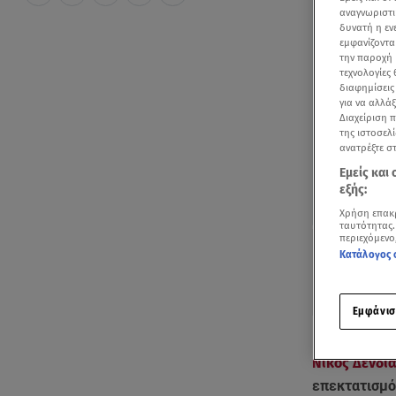
αναγνωριστι
δυνατή η ε
εμφανίζοντα
την παροχή 
τεχνολογίες
διαφημίσεις
για να αλλά
Διαχείριση 
της ιστοσελί
ανατρέξτε σ
Εμείς και
εξής:
Χρήση επακ
ταυτότητας.
περιεχόμενο
Κατάλογος 
Εμφάνισ
Επίσημη επί
Νίκος Δένδι
επεκτατισμό,