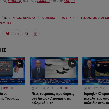
ς τις
ειδήσεις
από την
Ελλάδα
και τον
Κόσμο
.
|
|
|
σότερα:
ΝΙΚΟΣ ΔΕΝΔΙΑΣ
ΑΡΜΕΝΙΑ
ΤΟΥΡΚΙΑ
ΓΕΝΟΚΤΟΝΙΑ ΑΡΜ
ΡΑΜΠΑΧ
ΣΗΣ
3
ΠΟΛΙΤΙΚΗ
06.08.26, 21:59
ΠΟΛΙΤΙΚΗ
06.08.26, 21:22
δα οι
Νέες τουρκικές προκλήσεις
Ισραήλ - Κύπρος
της Τουρκίας
στο Αιγαίο - Αερομαχία με
μεγαλύτερο υπ
ελληνικά F-16
καλώδιο στον κ