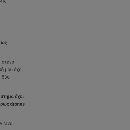
κής
07.08.26 , 20:47
Χανιά: Νεκρή βρέθηκε
αγνοούμενη - Ξέφυγε από
αστυνομικούς που την
εντόπισαν
η ως
07.08.26 , 20:18
Μυστράς: Κρίσιμος για το
κατηγορητήριο ο χρόνος
θανάτου του 90χρονου
ν στενά
ψή μου έχει
07.08.26 , 20:13
ν δύο
Κυψέλη: Tι βρέθηκε στο
διαμέρισμα της 38χρονης Λίζα
ύστημα έχει
07.08.26 , 19:15
έρως drones
Συντάξεις Σεπτεμβρίου: Πότε θα
μπουν τα χρήματα στους
λογαριασμούς
ν είναι