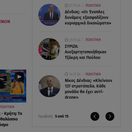
21.11.24
ΠΟΛΙΤΙΚΗ
Δένδιας: «Οι Ένοπλες
δυνάμεις εξασφαλίζουν
|
ΕΝΙΩΝ
κυριαρχικά δικαιώματα»
21.11.24
ΠΟΛΙΤΙΚΗ
ΣΥΡΙΖΑ:
Ανεξαρτητοποιήθηκαν
Τζάκρη και Πούλου
14.11.24
ΠΟΛΙΤΙΚΗ
Νίκος Δένδιας: «Κλείνουν
137 στρατόπεδα. Kάθε
μονάδα θα έχει αντί-
drone»
ΠΟΛΙΤΙΚΗ
 - Κρήτη: Το
Προβολή
5 από 15
οθαλάσσιο
όσμο