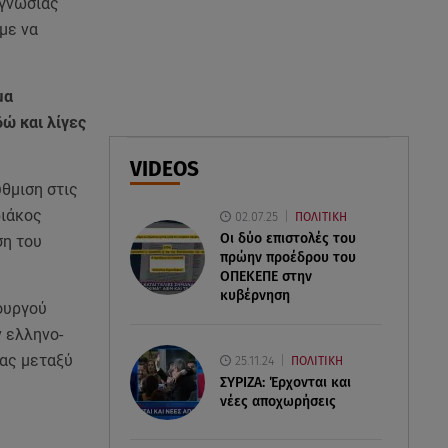
ογνωσίας
07.08.26 , 18:45
με να
Φωτιά στο Στεφάνι Κορίνθου:
Μήνυμα από το 112 -
Σηκώθηκαν εναέρια μέσα
μα
ώ και λίγες
07.08.26 , 18:34
Έξοδος Αυγούστου: Στο 100% η
VIDEOS
πληρότητα για Κυκλάδες
ύθμιση στις
ριάκος
02.07.25
ΠΟΛΙΤΙΚΗ
Οι δύο επιστολές του
ση του
πρώην προέδρου του
ΟΠΕΚΕΠE στην
κυβέρνηση
ουργού
ν ελληνο-
ίας μεταξύ
25.11.24
ΠΟΛΙΤΙΚΗ
ΣΥΡΙΖΑ: Έρχονται και
νέες αποχωρήσεις