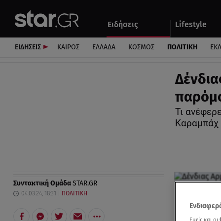
Αθλητικά
Quiz
Ειδήσεις
Lifestyle
Αυτοκίνητο
ΕΙΔΗΣΕΙΣ
ΚΑΙΡΟΣ
ΕΛΛΑΔΑ
ΚΟΣΜΟΣ
ΠΟΛΙΤΙΚΗ
ΕΚ
Δένδια
παρόμο
Τι ανέφερ
Καραμπάχ
Συντακτική Ομάδα
STAR.GR
04.03.24, 18:31
ΠΟΛΙΤΙΚΗ
Ενδιαφερό
Εμείς και οι