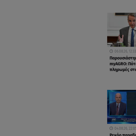
06.08.26, 12:3
Παρουσιάστη
myAGRO: Πότε
πληρωμές στ
04.08.26, 22:0
Ρεκόρ παραβ