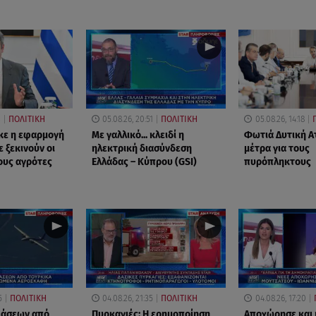
3
ΠΟΛΙΤΙΚΗ
05.08.26, 20:51
ΠΟΛΙΤΙΚΗ
05.08.26, 14:18
κε η εφαρμογή
Με γαλλικό... κλειδί η
Φωτιά Δυτική Ατ
 ξεκινούν οι
ηλεκτρική διασύνδεση
μέτρα για τους
ους αγρότες
Ελλάδας – Κύπρου (GSI)
πυρόπληκτους
5
ΠΟΛΙΤΙΚΗ
04.08.26, 21:35
ΠΟΛΙΤΙΚΗ
04.08.26, 17:20
ιάσεων από
Πυρκαγιές: Η ερημοποίηση
Αποχώρησε και 