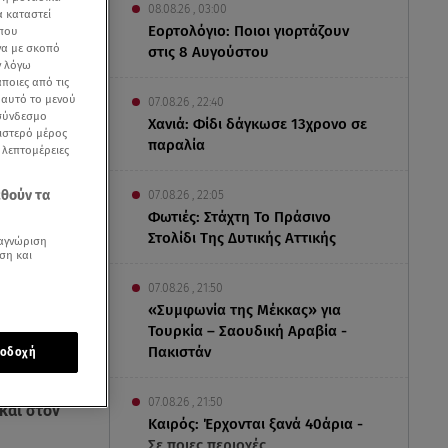
08.08.26 , 03:00
α καταστεί
Εορτολόγιο: Ποιοι γιορτάζουν
 που
να με σκοπό
στις 8 Αυγούστου
ν λόγω
ποιες από τις
ε αυτό το μενού
07.08.26 , 22:40
 σύνδεσμο
Χανιά: Φίδι δάγκωσε 13χρονο σε
ριστερό μέρος
παραλία
ς λεπτομέρειες
εθούν τα
07.08.26 , 22:05
Φωτιές: Στάχτη Το Πράσινο
Στολίδι Της Δυτικής Αττικής
αγνώριση
ση και
07.08.26 , 21:50
«Συμφωνία της Μέκκας» για
Τουρκία – Σαουδική Αραβία -
Πακιστάν
οδοχή
κής Άμυνας
07.08.26 , 21:50
και στον
Καιρός: Έρχονται ξανά 40άρια -
.
Σε ποιες περιοχές