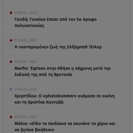
07.08.26 , 09:23
Γουδή: Γυναίκα έπεσε από τον 5ο όροφο
πολυκατοικίας
07.08.26 , 09:03
Η «καταραμένη»​​​​​​​ ζωή της Ελίζαμπεθ Τέιλορ
07.08.26 , 08:51
Marfin: Έφτασε στην Αθήνα η 46χρονη μετά την
έκδοσή της από τη Βρετανία
07.08.26 , 08:51
Χρηστίδου: Ο «photobomber» ανάμεσα σε εκείνη
και τη Χριστίνα Κοντοβά
07.08.26 , 08:07
Μάλια: «Είδα τα παιδάκια να κουνάνε τα χέρια και
να ζητάνε βοήθεια»