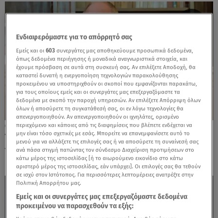
Ενδιαφερόμαστε για το απόρρητό σας
Εμείς και οι
603
συνεργάτες μας αποθηκεύουμε προσωπικά δεδομένα,
όπως δεδομένα περιήγησης ή μοναδικά αναγνωριστικά στοιχεία, και
έχουμε πρόσβαση σε αυτά στη συσκευή σας. Αν επιλέξετε Αποδοχή, θα
καταστεί δυνατή η ενεργοποίηση τεχνολογιών παρακολούθησης
προκειμένου να υποστηριχθούν οι σκοποί που εμφανίζονται παρακάτω,
για τους οποίους εμείς και οι συνεργάτες μας επεξεργαζόμαστε τα
δεδομένα με σκοπό την παροχή υπηρεσιών. Αν επιλέξετε Απόρριψη όλων
όλων ή αποσύρετε τη συγκατάθεσή σας, οι εν λόγω τεχνολογίες θα
απενεργοποιηθούν. Αν απενεργοποιηθούν οι ιχνηλάτες, ορισμένο
περιεχόμενο και κάποιες από τις διαφημίσεις που βλέπετε ενδέχεται να
24.04.25, 21:13
μην είναι τόσο σχετικές με εσάς. Μπορείτε να επανεμφανίσετε αυτό το
Το μήνυμα του ΠτΔ Κωνσταντίνου Τασούλα
μενού για να αλλάξετε τις επιλογές σας ή να αποσύρετε τη συναίνεσή σας
για τη Γενοκτονία των Αρμενίων
ανά πάσα στιγμή πατώντας τον σύνδεσμο Διαχείριση προτιμήσεων στο
κάτω μέρος της ιστοσελίδας [ή το αιωρούμενο εικονίδιο στο κάτω
αριστερό μέρος της ιστοσελίδας, εάν υπάρχει]. Οι επιλογές σας θα τεθούν
σε ισχύ στον Ιστότοπος. Για περισσότερες λεπτομέρειες ανατρέξτε στην
Πολιτική Απορρήτου μας.
Εμείς και οι συνεργάτες μας επεξεργαζόμαστε δεδομένα
προκειμένου να παρασχεθούν τα εξής: