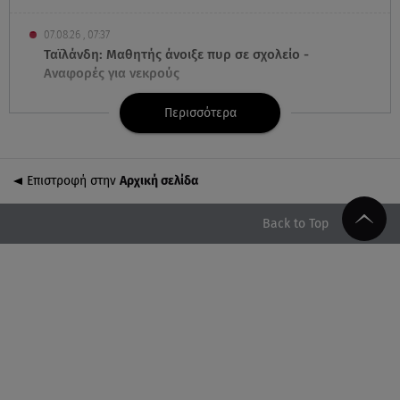
07.08.26 , 07:37
Ταϊλάνδη: Μαθητής άνοιξε πυρ σε σχολείο -
Αναφορές για νεκρούς
Περισσότερα
07.08.26 , 03:00
Εορτολόγιο: Ποιοι γιορτάζουν στις 7 Αυγούστου
Επιστροφή στην
Αρχική σελίδα
06.08.26 , 23:41
Βασιλική Ανδρίτσου: Ξεκίνησε τις διακοπές με τον
σύζυγο και την κορούλα της
Back to Top
06.08.26 , 23:11
Αγγελική Ηλιάδη ανήμερα του Σωτήρος: «Είδα τον
Χριστό μπροστά μου!»
06.08.26 , 22:39
Γαρυφαλλιά Καληφώνη: Διακοπές στην Πάρο
χωρίς τον Χρήστο Μάστορα