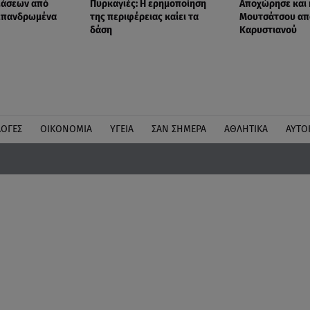
ιάσεων από
Πυρκαγιές: Η ερημοποίηση
Αποχώρησε και 
 επανδρωμένα
της περιφέρειας καίει τα
Μουτσάτσου απ
δάση
Καρυστιανού
ΛΟΓΕΣ
ΟΙΚΟΝΟΜΙΑ
ΥΓΕΙΑ
ΣΑΝ ΣΗΜΕΡΑ
ΑΘΛΗΤΙΚΑ
ΑΥΤΟ