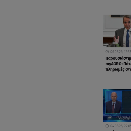
06.08.26, 12:3
Παρουσιάστη
myAGRO: Πότε
πληρωμές στ
04.08.26, 22:0