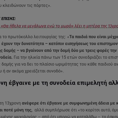
υ κλειδώνουν τις πόρτες».
 «Θα ήθελα να μεγάλωνα εγώ το μωρό» λέει η μητέρα της 13χρ
α το πρωτόκολλο λειτουργίας της: «
Τα παιδιά που είναι μέχρι
, έχουν την δυνατότητα – κατόπιν εισηγήσεως του επιστημον
ς δομής – να βγαίνουν από την δομή δύο με τρεις φορές την
νοδεία.
Για την ηλικία πάνω των 15 ετών συνεδριάζει το επισ
 δομής για να δει το πλαίσιο ωριμότητας του κάθε παιδιού α
υ ή αν ακόμα χρειάζεται συνοδό».
νη έβγαινε με τη συνοδεία επιμελητή αλ
»
τη 13χρονη
ανέφερε ότι έβγαινε με συμφωνημένη άδεια με 
αι ποτέ μόνη της,
αλλά συμπλήρωσε ότι «το κορίτσι αυτό, ό
υμένης ψυχολογίας – από ότι μπορώ να καταλάβω – το έσκα