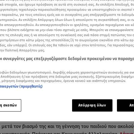
κά στοιχεία, και έχουμε πρόσβαση σε αυτά στη συσκευή σας. Αν επιλέξετε Αποδοχή, θ
νεργοποίηση τεχνολογιών παρακολούθησης προκειμένου να υποστηριχθούν οι σκοποί
ι παρακάτω, για τους οποίους εμείς και οι συνεργάτες μας επεξεργαζόμαστε τα δεδομέ
υπηρεσιών. Αν επιλέξετε Απόρριψη όλων όλων ή αποσύρετε τη συγκατάθεσή σας, οι ε
 θα απενεργοποιηθούν. Αν απενεργοποιηθούν οι ιχνηλάτες, ορισμένο περιεχόμενο και κά
 που βλέπετε ενδέχεται να μην είναι τόσο σχετικές με εσάς. Μπορείτε να επανεμφανίσετ
ξετε τις επιλογές σας ή να αποσύρετε τη συναίνεσή σας ανά πάσα στιγμή πατώντας τον
προτιμήσεων στο κάτω μέρος της ιστοσελίδας [ή το αιωρούμενο εικονίδιο στο κάτω α
δας, εάν υπάρχει]. Οι επιλογές σας θα τεθούν σε ισχύ στον Ιστότοπος. Για περισσότερε
την Πολιτική Απορρήτου μας.
 οι συνεργάτες μας επεξεργαζόμαστε δεδομένα προκειμένου να παρασχ
ριβών δεδομένων γεωεντοπισμού. Ακριβής σάρωση χαρακτηριστικών συσκευής για αν
Δείτε περισσότερα άρθρα μας στα αποτελέσματα αναζήτησης
 Αποθήκευση ή/και πρόσβαση στα δεδομένα μιας συσκευής. Εξατομικευμένη διαφήμι
, μέτρηση διαφήμισης και περιεχομένου, έρευνα κοινού και ανάπτυξη υπηρεσιών.
συνεργατών (προμηθευτές)
Add star.gr on Google
δου: Τι δήλωσε για τη 13χρονη που έπεσε θύμα βιασμού και τη μητέρα της (Video
η σκοπών
Απόρριψη όλων
Απ
ς
13χρονης
δεν είχε επισκεφθεί ποτέ την κόρη της στη δομή 
 μετά τον βιασμό της και τη γέννηση του παιδιού που ακολο