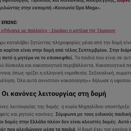
 υφυπουργός Πρόνοιας και Κοινωνικής Αλληλεγγύης,
Δόμνα
μιλώντας στην εκπομπή «Κοινωνία Ώρα Mega».
 «Πήγαινε με πολλούς» - Σοκάρει η μητέρα της 13χρονης
χω καταλάβει ζητώντας πληροφορίες μέσα από την δομή είνα
 κορίτσι είναι στην δομή από τέλος Σεπτεμβρίου. Στην διάρ
ι ποτέ η μητέρα να το επισκεφθεί.
Τα παιδιά που είναι σε αυ
ολύ δύσκολα και κακοποιητικά περιβάλλοντα. Κακοποιητικά π
ννοια, όπως ορίζει η ελληνική νομοθεσία. Σεξουαλική, σωματι
αμέληση. Όλα αυτά συνιστούν κακοποίηση»» δήλωσε η υφυπ
 Οι κανόνες λειτουργίας στη δομή
όνες λειτουργίας της δομής η κυρία Μιχαηλίδου υποστήριξε:
φείς και ρητούς κανόνες.
Σύμφωνα με τους ειδικούς παιδική
οι δομές στην Ελλάδα πλέον δεν είναι κλειστές δομές. Αυτό 
μές που κλειδώνουν μέσα τα παιδιά
. Η δομή έχει τον κανόνα 