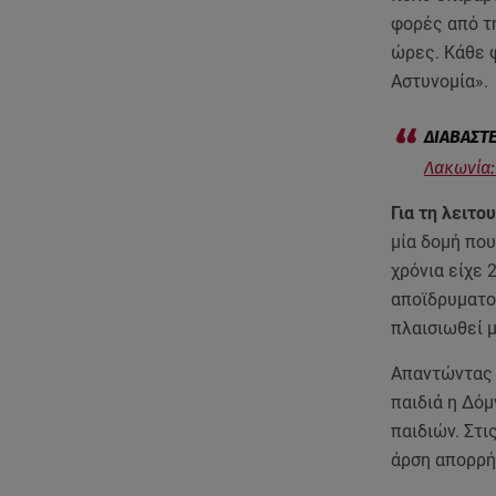
φορές από τ
ώρες. Κάθε φ
Αστυνομία».
Λακωνία:
Για τη λειτο
μία δομή που
χρόνια είχε 
αποϊδρυματοπ
πλαισιωθεί μ
Απαντώντας 
παιδιά η Δόμ
παιδιών. Στι
άρση απορρήτ