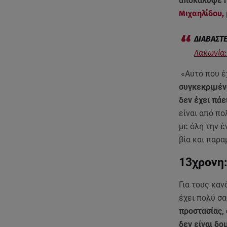
αποκάλυψε η
Μιχαηλίδου,
Λακωνία:
«Αυτό που έ
συγκεκριμένο
δεν έχει πάε
είναι από π
με όλη την έ
βία και παρ
13χρονη:
Για τους καν
έχει πολύ σα
προστασίας, 
δεν είναι δο