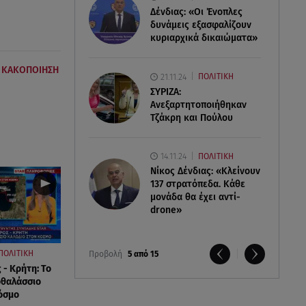
Δένδιας: «Οι Ένοπλες
δυνάμεις εξασφαλίζουν
κυριαρχικά δικαιώματα»
Η ΚΑΚΟΠΟΙΗΣΗ
21.11.24
ΠΟΛΙΤΙΚΗ
ΣΥΡΙΖΑ:
Ανεξαρτητοποιήθηκαν
Τζάκρη και Πούλου
14.11.24
ΠΟΛΙΤΙΚΗ
Νίκος Δένδιας: «Κλείνουν
137 στρατόπεδα. Kάθε
μονάδα θα έχει αντί-
drone»
ΠΟΛΙΤΙΚΗ
Προβολή
5 από 15
 - Κρήτη: Το
οθαλάσσιο
όσμο