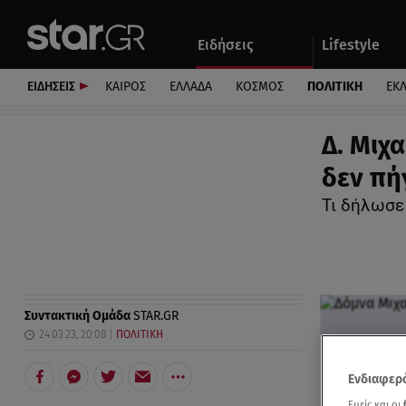
Αθλητικά
Quiz
Ειδήσεις
Lifestyle
Αυτοκίνητο
ΕΙΔΗΣΕΙΣ
ΚΑΙΡΟΣ
ΕΛΛΑΔΑ
ΚΟΣΜΟΣ
ΠΟΛΙΤΙΚΗ
ΕΚ
Δ. Μιχ
δεν πή
Τι δήλωσε
Συντακτική Ομάδα
STAR.GR
24.03.23, 20:08
ΠΟΛΙΤΙΚΗ
Ενδιαφερό
Εμείς και οι