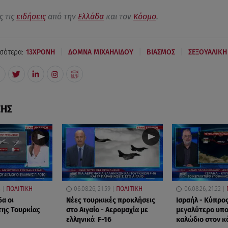
ς τις
ειδήσεις
από την
Ελλάδα
και τον
Κόσμο
.
|
|
|
σότερα:
13ΧΡΟΝΗ
ΔΟΜΝΑ ΜΙΧΑΗΛΙΔΟΥ
ΒΙΑΣΜΟΣ
ΣΕΞΟΥΑΛΙΚ
ΣΗΣ
3
ΠΟΛΙΤΙΚΗ
06.08.26, 21:59
ΠΟΛΙΤΙΚΗ
06.08.26, 21:22
δα οι
Νέες τουρκικές προκλήσεις
Ισραήλ - Κύπρος
της Τουρκίας
στο Αιγαίο - Αερομαχία με
μεγαλύτερο υπ
ελληνικά F-16
καλώδιο στον κ