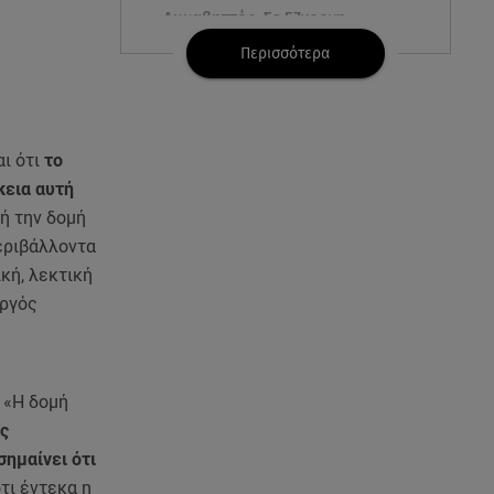
Λυκαβηττός: Σε 57χρονη
γυναίκα ανήκει η σορός που
Περισσότερα
βρέθηκε σε σπηλιά
08.08.26 , 14:50
Κατερίνα Καινούργιου: Η Πάρος
ι ότι
το
και το cool φορμάκι της
κεια αυτή
κορούλας της!
τή την δομή
εριβάλλοντα
08.08.26 , 14:25
Καιρός: Σε πορτοκαλί
κή, λεκτική
συναγερμό η χώρα για φωτιές
ουργός
τα επόμενα 24ωρα
08.08.26 , 14:00
Summer fling: Γιατί να πεις ναι
 «Η δομή
σε έναν καλοκαιρινό έρωτα
ς
σημαίνει ότι
08.08.26 , 13:59
ότι έντεκα η