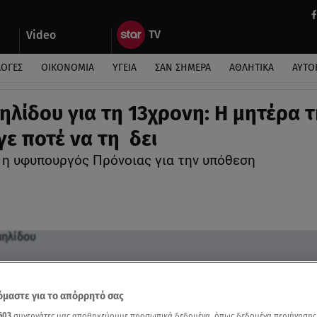
Video
ΛΟΓΕΣ
ΟΙΚΟΝΟΜΙΑ
ΥΓΕΙΑ
ΣΑΝ ΣΗΜΕΡΑ
ΑΘΛΗΤΙΚΑ
ΑΥΤΟ
αηλίδου για τη 13χρονη: Η μητέρα 
γε ποτέ να τη δει
 η υφυπουργός Πρόνοιας για την υπόθεση
μαστε για το απόρρητό σας
603
συνεργάτες μας αποθηκεύουμε προσωπικά δεδομένα, όπως δεδομένα περιήγησης