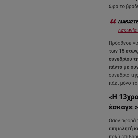
ώρα το βράδ
Λακωνία:
Πρόσθεσε γι
των 15 ετών
συνεδρίου τη
πάντα με συ
συνέδριο της
πάει μόνο το
«Η 13χρο
έσκαγε 
Όσον αφορά 
επιμελητή κ
πολύ επιβαρ