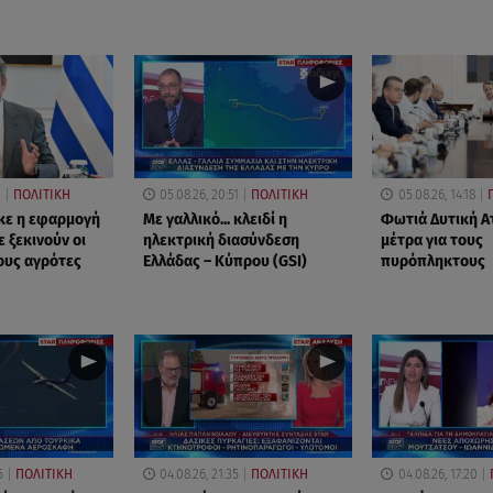
3
ΠΟΛΙΤΙΚΗ
05.08.26, 20:51
ΠΟΛΙΤΙΚΗ
05.08.26, 14:18
κε η εφαρμογή
Με γαλλικό... κλειδί η
Φωτιά Δυτική Ατ
 ξεκινούν οι
ηλεκτρική διασύνδεση
μέτρα για τους
ους αγρότες
Ελλάδας – Κύπρου (GSI)
πυρόπληκτους
5
ΠΟΛΙΤΙΚΗ
04.08.26, 21:35
ΠΟΛΙΤΙΚΗ
04.08.26, 17:20