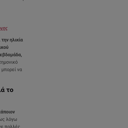
Αθηνά Οικονομάκου: Οι... hot
αναρτήσεις της με animal print
μπικίνι!
08.08.26 , 13:49
ονης
Πάνω από 56.000 επιβάτες
αναχώρησαν σήμερα από τα
 την ηλικία
λιμάνια της Αττικής
ικού
 εβδομάδα,
08.08.26 , 13:29
τημονικό
Θρίλερ στον Λυκαβηττό:
ν μπορεί να
Βρέθηκε σορός σε σπηλιά -
Φωτογραφίες από το σημείο
λά το
08.08.26 , 13:11
ΑΜΜΟΣ - Η πρώτη ανάγνωση
(αναλόγιο) στο θέατρο Άβατον
κάποιον
μως λόγω
08.08.26 , 13:07
Σέρρες: Απόσπαση προσοχής ή
γε πολλές