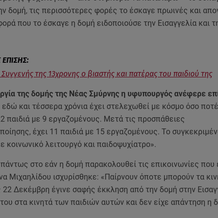
ην δομή, τις περισσότερες φορές το έσκαγε πρωινές και απ
ορά που το έσκαγε η δομή ειδοποιούσε την Εισαγγελία και τ
 Συγγενής της 13χρονης o βιαστής και πατέρας του παιδιού της
υργία της δομής της Νέας Σμύρνης η υφυπουργός ανέφερε επ
 εδώ και τέσσερα χρόνια έχει στελεχωθεί με κόσμο όσο ποτέ.
22 παιδιά με 9 εργαζομένους. Μετά τις προσπάθειες
οίησης, έχει 11 παιδιά με 15 εργαζομένους. Το συγκεκριμένο
ε κοινωνικό λειτουργό και παιδοψυχίατρο».
πάντως στο εάν η δομή παρακολουθεί τις επικοινωνίες που 
να Μιχαηλίδου ισχυρίσθηκε: «Παίρνουν όποτε μπορούν τα κι
ς 22 Δεκέμβρη έγινε σαφής έκκληση από την δομή στην Εισαγ
ου στα κινητά των παιδιών αυτών και δεν είχε απάντηση η δ