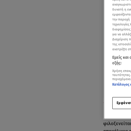
αναγνωριστι
δυνατή η ε
εμφανίζοντα
την παροχή 
τεχνολογίες
διαφημίσεις
για να αλλά
Διαχείριση 
της ιστοσελί
ανατρέξτε σ
Εμείς και
εξής:
Χρήση επακ
ταυτότητας.
περιεχόμενο
Κατάλογος 
Δόμνα Μιχαηλί
Εμφάνισ
Η μητέρα τη
φιλοξενείται