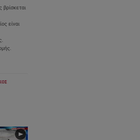
ς βρίσκεται
08.08.26 , 22:15
Θεσσαλονίκη: Τρύπησαν με
τρυπάνι και δηλητηρίασαν δύο
ος είναι
δέντρα
ς.
08.08.26 , 21:50
ομής.
Πάρος: Γονείς και ιδιοκτήτης
κατηγορούνται για
ανθρωποκτονία από αμέλεια
08.08.26 , 21:38
ΚΟΣ
Βουλγαρία:Μη επανδρωμένο
αεροσκάφος συνετρίβη κοντά
σε αγωγό φυσικού αερίου
08.08.26 , 21:32
Φωτιά στην Αττικοβοιωτία:
Ενέργεια ίση με έξι ατομικές
βόμβες