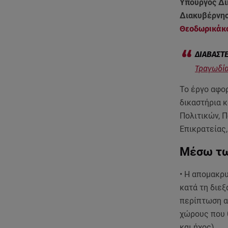
Υπουργός Δι
Διακυβέρνησ
Θεοδωρικάκ
Τραγωδία
Το έργο αφο
δικαστήρια 
Πολιτικών, 
Επικρατείας,
Μέσω τω
• Η απομακρ
κατά τη διεξ
περίπτωση α
χώρους που 
και ήχος).