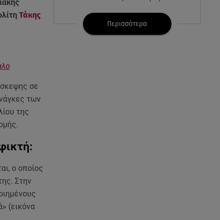
ιακής
ολίτη
Τάκης
08.08.26 , 23:30
Περισσότερα
Greek Mafia: Χειροπέδες σε
«Πίτμπουλ» και «Μπουλντόγκ»
άλο
08.08.26 , 23:00
Στενά του Ορμούζ: Στο Ιράν ο
άσκεψης σε
έλεγχος της εισερχόμενης
ανάγκες των
ναυσιπλοΐας
λίου της
ομής.
08.08.26 , 22:45
Κρήτη: Τι απαντά η ΕΛ.ΑΣ. για το
φικτή:
βίντεο με τον μεθυσμένο
τουρίστα
αι, ο οποίος
της. Στην
08.08.26 , 22:33
Αλεξανδρούπολη: Ανασύρθηκε
ποιημένους
χωρίς τις αισθήσεις του
» (εικόνα
ηλικιωμένος από πηγάδι