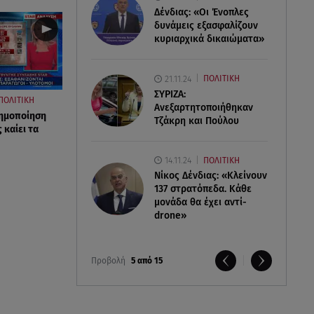
Δένδιας: «Οι Ένοπλες
δυνάμεις εξασφαλίζουν
κυριαρχικά δικαιώματα»
21.11.24
ΠΟΛΙΤΙΚΗ
ΣΥΡΙΖΑ:
ΠΟΛΙΤΙΚΗ
Ανεξαρτητοποιήθηκαν
ρημοποίηση
Τζάκρη και Πούλου
 καίει τα
14.11.24
ΠΟΛΙΤΙΚΗ
Νίκος Δένδιας: «Κλείνουν
137 στρατόπεδα. Kάθε
μονάδα θα έχει αντί-
drone»
Προβολή
5 από 15