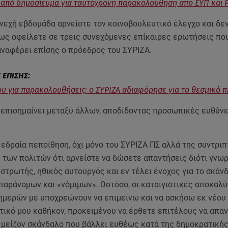
από δημοσίευμα για ταυτόχρονη παρακολούθηση από ΕΥΠ και P
υνεχή εβδομάδα αρνείστε τον κοινοβουλευτικό έλεγχο και δε
ως οφείλετε σε τρεις συνεχόμενες επίκαιρες ερωτήσεις πο
αναφέρει επίσης ο πρόεδρος του ΣΥΡΙΖΑ.
υ για παρακολουθήσεις: ο ΣΥΡΙΖΑ αδιαφόρησε για το θεσμικό π
 επισημαίνει μεταξύ άλλων, αποδίδοντας προσωπικές ευθύνε
η:
 εδραία πεποίθηση, όχι μόνο του ΣΥΡΙΖΑ ΠΣ αλλά της συντριπ
των πολιτών ότι αρνείστε να δώσετε απαντήσεις διότι γνωρί
στρωτής, ηθικός αυτουργός και εν τέλει ένοχος για το σκάν
παράνομων και «νόμιμων». Ωστόσο, οι καταιγιστικές αποκαλ
ημερών με υποχρεώνουν να επιμείνω και να ασκήσω εκ νέου
τικό μου καθήκον, προκειμένου να έρθετε επιτέλους να απα
ο μείζον σκάνδαλο που βάλλει ευθέως κατά της δημοκρατική