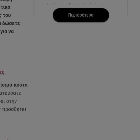
Δούκισσα Νομικού: Από τη
ετικά
Μύκονο «πετάχτηκε» στη
ς του
Περισσότερα
Γαλλική Πολυνησία!
α δώσετε
για να
08.08.26 , 15:01
Λυκαβηττός: Σε 57χρονη
γυναίκα ανήκει η σορός που
βρέθηκε σε σπηλιά
08.08.26 , 14:50
εί;
Κατερίνα Καινούργιου: Η Πάρος
και το cool φορμάκι της
ρίσιμα πόστα
κορούλας της!
τατεύσατε
ει στην
08.08.26 , 14:25
ς προσθέτει
Καιρός: Σε πορτοκαλί
συναγερμό η χώρα για φωτιές
τα επόμενα 24ωρα