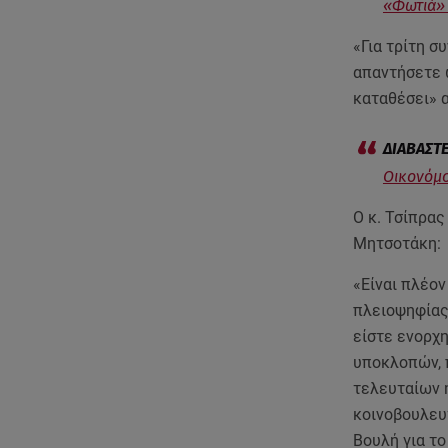
«Φωτιά» 
«Για τρίτη σ
απαντήσετε 
καταθέσει» 
Οικονόμο
Ο κ. Τσίπρας
Μητσοτάκ
«Είναι πλέον
πλειοψηφίας 
είστε ενορχη
υποκλοπών, 
τελευταίων 
κοινοβουλευ
Βουλή για τ