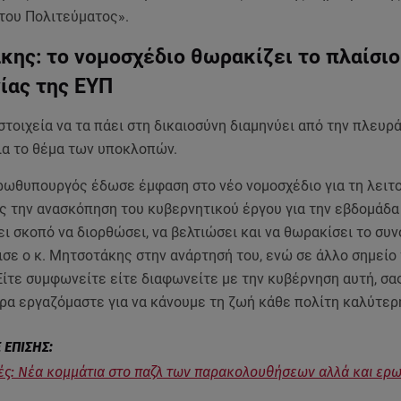
 του Πολιτεύματος».
ης: το νομοσχέδιο θωρακίζει το πλαίσιο
γίας της ΕΥΠ
στοιχεία να τα πάει στη δικαιοσύνη διαμηνύει από την πλευρά
ια το θέμα των υποκλοπών.
ρωθυπουργός έδωσε έμφαση στο νέο νομοσχέδιο για τη λειτο
ς την ανασκόπηση του κυβερνητικού έργου για την εβδομάδα
ι σκοπό να διορθώσει, να βελτιώσει και να θωρακίσει το συν
ισε ο κ. Μητσοτάκης στην ανάρτησή του, ενώ σε άλλο σημείο
Είτε συμφωνείτε είτε διαφωνείτε με την κυβέρνηση αυτή, σα
ρα εργαζόμαστε για να κάνουμε τη ζωή κάθε πολίτη καλύτερ
ς: Νέα κομμάτια στο παζλ των παρακολουθήσεων αλλά και ερ