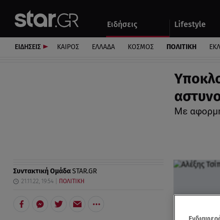
Αθλητικά
Quiz
Ειδήσεις
Lifestyle
Αυτοκίνητο
ΕΙΔΗΣΕΙΣ
ΚΑΙΡΟΣ
ΕΛΛΑΔΑ
ΚΟΣΜΟΣ
ΠΟΛΙΤΙΚΗ
ΕΚ
Υποκλο
αστυνο
Με αφορμή
Συντακτική Ομάδα
STAR.GR
21.11.22, 19:54
ΠΟΛΙΤΙΚΗ
Ενδιαφερό