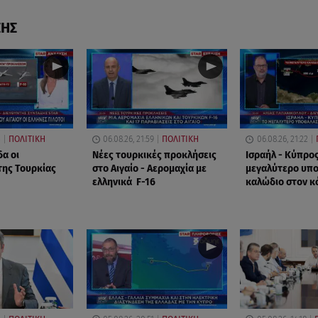
ΣΗΣ
3
ΠΟΛΙΤΙΚΗ
06.08.26, 21:59
ΠΟΛΙΤΙΚΗ
06.08.26, 21:22
δα οι
Νέες τουρκικές προκλήσεις
Ισραήλ - Κύπρος
της Τουρκίας
στο Αιγαίο - Αερομαχία με
μεγαλύτερο υπ
ελληνικά F-16
καλώδιο στον κ