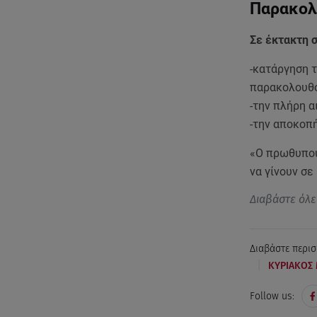
Παρακολο
Σε έκτακτη 
-κατάργηση 
παρακολουθ
-την πλήρη α
-την αποκοπ
«Ο πρωθυπου
να γίνουν σε
Διαβάστε όλε
Διαβάστε περισ
|
ΚΥΡΙΑΚΟΣ
Follow us: