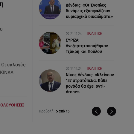
κη
Δένδιας: «Οι Ένοπλες
δυνάμεις εξασφαλίζουν
κυριαρχικά δικαιώματα»
ου
21.11.24
ΠΟΛΙΤΙΚΗ
ΣΥΡΙΖΑ:
Ανεξαρτητοποιήθηκαν
Τζάκρη και Πούλου
 Οι εκλογές
14.11.24
ΠΟΛΙΤΙΚΗ
– ΚΙΝΑΛ
Νίκος Δένδιας: «Κλείνουν
137 στρατόπεδα. Kάθε
μονάδα θα έχει αντί-
drone»
ΚΟΛΟΥΘΗΣΕΙΣ
Προβολή
5 από 15