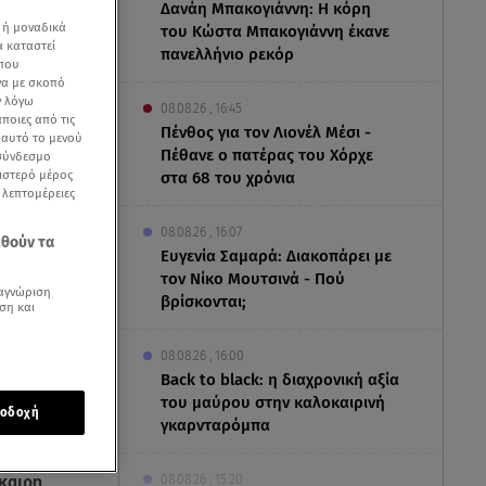
Δανάη Μπακογιάννη: Η κόρη
 ή μοναδικά
του Κώστα Μπακογιάννη έκανε
α καταστεί
πανελλήνιο ρεκόρ
 που
να με σκοπό
ν λόγω
08.08.26 , 16:45
ποιες από τις
Πένθος για τον Λιονέλ Μέσι -
ε αυτό το μενού
Πέθανε ο πατέρας του Χόρχε
 σύνδεσμο
ριστερό μέρος
στα 68 του χρόνια
ς λεπτομέρειες
08.08.26 , 16:07
εθούν τα
Ευγενία Σαμαρά: Διακοπάρει με
τον Νίκο Μουτσινά - Πού
αγνώριση
βρίσκονται;
ση και
08.08.26 , 16:00
Back to black: η διαχρονική αξία
εις
του μαύρου στην καλοκαιρινή
οδοχή
γκαρνταρόμπα
ατε
08.08.26 , 15:20
καιρη