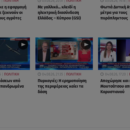
3
ΠΟΛΙΤΙΚΗ
05.08.26, 20:51
ΠΟΛΙΤΙΚΗ
05.08.26, 14:18
κε η εφαρμογή
Με γαλλικό... κλειδί η
Φωτιά Δυτική Ατ
 ξεκινούν οι
ηλεκτρική διασύνδεση
μέτρα για τους
ους αγρότες
Ελλάδας – Κύπρου (GSI)
πυρόπληκτους
5
ΠΟΛΙΤΙΚΗ
04.08.26, 21:35
ΠΟΛΙΤΙΚΗ
04.08.26, 17:20
ιάσεων από
Πυρκαγιές: Η ερημοποίηση
Αποχώρησε και 
 επανδρωμένα
της περιφέρειας καίει τα
Μουτσάτσου απ
δάση
Καρυστιανού