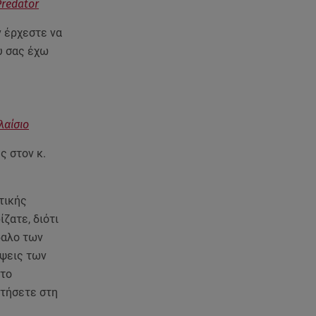
08.08.26 , 14:00
redator
Summer fling: Γιατί να πεις ναι
σε έναν καλοκαιρινό έρωτα
ν έρχεστε να
υ σας έχω
08.08.26 , 13:59
Αθηνά Οικονομάκου: Οι... hot
αναρτήσεις της με animal print
μπικίνι!
λαίσιο
08.08.26 , 13:49
ς στον κ.
Πάνω από 56.000 επιβάτες
αναχώρησαν σήμερα από τα
λιμάνια της Αττικής
τικής
ζατε, διότι
08.08.26 , 13:29
δαλο των
Θρίλερ στον Λυκαβηττό:
ύψεις των
Βρέθηκε σορός σε σπηλιά -
Φωτογραφίες από το σημείο
 το
ντήσετε στη
08.08.26 , 13:11
ς