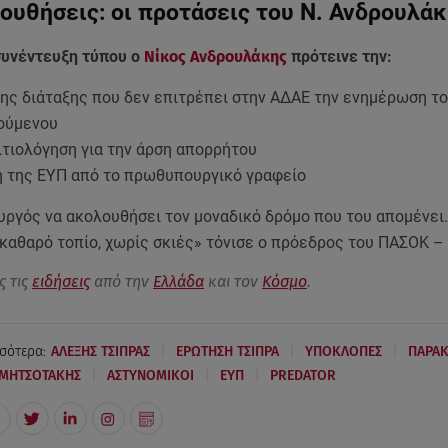
υθήσεις: οι προτάσεις του Ν. Ανδρουλά
συνέντευξη τύπου ο
Νίκος Ανδρουλάκης
πρότεινε την:
της διάταξης που δεν επιτρέπει στην ΑΔΑΕ την ενημέρωση τ
ούμενου
ιτιολόγηση για την άρση απορρήτου
ή της ΕΥΠ από το πρωθυπουργικό γραφείο
ργός να ακολουθήσει τον μοναδικό δρόμο που του απομένει.
 καθαρό τοπίο, χωρίς σκιές» τόνισε ο πρόεδρος του ΠΑΣΟΚ 
ς τις
ειδήσεις
από την
Ελλάδα
και τον
Κόσμο
.
|
|
|
σότερα:
ΑΛΕΞΗΣ ΤΣΙΠΡΑΣ
ΕΡΩΤΗΣΗ ΤΣΙΠΡΑ
ΥΠΟΚΛΟΠΕΣ
ΠΑΡΑ
|
|
|
 ΜΗΤΣΟΤΑΚΗΣ
ΑΣΤΥΝΟΜΙΚΟΙ
ΕΥΠ
PREDATOR