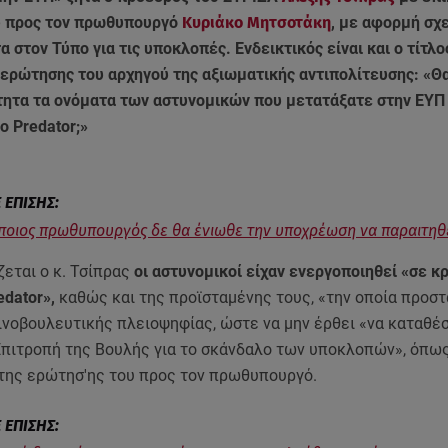
υ προς τον πρωθυπουργό
Κυριάκο Μητσοτάκη
, με αφορμή σχ
 στον Τύπο για τις υποκλοπές. Ενδεικτικός είναι και ο τίτλο
 ερώτησης του αρχηγού της αξιωματικής αντιπολίτευσης: «Θ
τητα τα ονόματα των αστυνομικών που μετατάξατε στην ΕΥΠ 
το Predator;»
 ποιος πρωθυπουργός δε θα ένιωθε την υποχρέωση να παραιτηθ
εται ο κ. Τσίπρας
οι αστυνομικοί είχαν ενεργοποιηθεί «σε κ
edator»,
καθώς και της προϊσταμένης τους, «την οποία προσ
ινοβουλευτικής πλειοψηφίας, ώστε να μην έρθει «να καταθέσ
Επιτροπή της Βουλής για το σκάνδαλο των υποκλοπών», όπω
 της ερώτησ'ης του προς τον πρωθυπουργό.