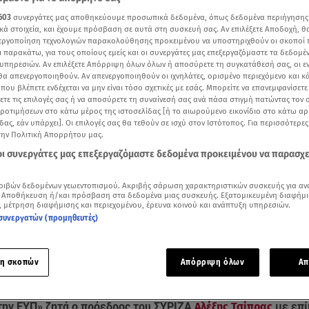
603
συνεργάτες μας αποθηκεύουμε προσωπικά δεδομένα, όπως δεδομένα περιήγησης
κά στοιχεία, και έχουμε πρόσβαση σε αυτά στη συσκευή σας. Αν επιλέξετε Αποδοχή, θ
νεργοποίηση τεχνολογιών παρακολούθησης προκειμένου να υποστηριχθούν οι σκοποί
ι παρακάτω, για τους οποίους εμείς και οι συνεργάτες μας επεξεργαζόμαστε τα δεδομέ
υπηρεσιών. Αν επιλέξετε Απόρριψη όλων όλων ή αποσύρετε τη συγκατάθεσή σας, οι ε
 θα απενεργοποιηθούν. Αν απενεργοποιηθούν οι ιχνηλάτες, ορισμένο περιεχόμενο και κά
 που βλέπετε ενδέχεται να μην είναι τόσο σχετικές με εσάς. Μπορείτε να επανεμφανίσετ
ξετε τις επιλογές σας ή να αποσύρετε τη συναίνεσή σας ανά πάσα στιγμή πατώντας τον
προτιμήσεων στο κάτω μέρος της ιστοσελίδας [ή το αιωρούμενο εικονίδιο στο κάτω α
δας, εάν υπάρχει]. Οι επιλογές σας θα τεθούν σε ισχύ στον Ιστότοπος. Για περισσότερε
την Πολιτική Απορρήτου μας.
 οι συνεργάτες μας επεξεργαζόμαστε δεδομένα προκειμένου να παρασχ
Δείτε περισσότερα άρθρα μας στα αποτελέσματα αναζήτησης
ριβών δεδομένων γεωεντοπισμού. Ακριβής σάρωση χαρακτηριστικών συσκευής για αν
 Αποθήκευση ή/και πρόσβαση στα δεδομένα μιας συσκευής. Εξατομικευμένη διαφήμι
Add star.gr on Google
, μέτρηση διαφήμισης και περιεχομένου, έρευνα κοινού και ανάπτυξη υπηρεσιών.
συνεργατών (προμηθευτές)
. Τσίπρα στον Κ. Μητσοτάκη για τους αστυνομικούς της ΕΥΠ και τις παρακολουθήσ
αρχείου Ευρωκίνηση)
η σκοπών
Απόρριψη όλων
Απ
η δημοσιότητα τα πλήρη στοιχεία των αστυνομικών «που είχ
την ΕΥΠ» ζητά ο πρόεδρος του ΣΥΡΙΖΑ
Αλέξης Τσίπρας
με επί