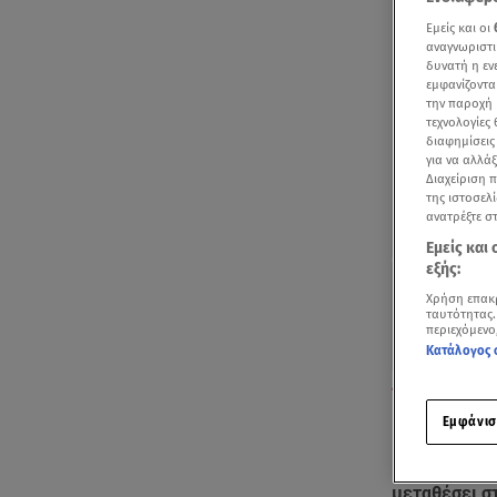
Εμείς και οι
αναγνωριστι
δυνατή η ε
εμφανίζοντα
την παροχή 
τεχνολογίες
διαφημίσεις
για να αλλά
Διαχείριση 
της ιστοσελί
ανατρέξτε σ
Εμείς και
εξής:
Χρήση επακ
ταυτότητας.
περιεχόμενο
Κατάλογος 
Ερώτηση του Α
(φωτογραφία 
Εμφάνισ
Να δώσει στ
μεταθέσει σ