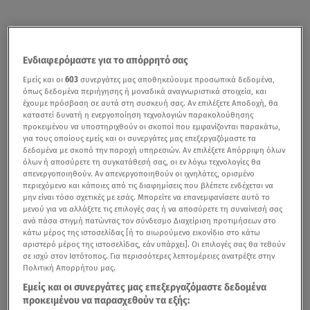
Ενδιαφερόμαστε για το απόρρητό σας
Εμείς και οι
603
συνεργάτες μας αποθηκεύουμε προσωπικά δεδομένα,
όπως δεδομένα περιήγησης ή μοναδικά αναγνωριστικά στοιχεία, και
έχουμε πρόσβαση σε αυτά στη συσκευή σας. Αν επιλέξετε Αποδοχή, θα
καταστεί δυνατή η ενεργοποίηση τεχνολογιών παρακολούθησης
προκειμένου να υποστηριχθούν οι σκοποί που εμφανίζονται παρακάτω,
για τους οποίους εμείς και οι συνεργάτες μας επεξεργαζόμαστε τα
δεδομένα με σκοπό την παροχή υπηρεσιών. Αν επιλέξετε Απόρριψη όλων
όλων ή αποσύρετε τη συγκατάθεσή σας, οι εν λόγω τεχνολογίες θα
απενεργοποιηθούν. Αν απενεργοποιηθούν οι ιχνηλάτες, ορισμένο
περιεχόμενο και κάποιες από τις διαφημίσεις που βλέπετε ενδέχεται να
μην είναι τόσο σχετικές με εσάς. Μπορείτε να επανεμφανίσετε αυτό το
μενού για να αλλάξετε τις επιλογές σας ή να αποσύρετε τη συναίνεσή σας
ανά πάσα στιγμή πατώντας τον σύνδεσμο Διαχείριση προτιμήσεων στο
κάτω μέρος της ιστοσελίδας [ή το αιωρούμενο εικονίδιο στο κάτω
αριστερό μέρος της ιστοσελίδας, εάν υπάρχει]. Οι επιλογές σας θα τεθούν
σε ισχύ στον Ιστότοπος. Για περισσότερες λεπτομέρειες ανατρέξτε στην
Πολιτική Απορρήτου μας.
Εμείς και οι συνεργάτες μας επεξεργαζόμαστε δεδομένα
προκειμένου να παρασχεθούν τα εξής: