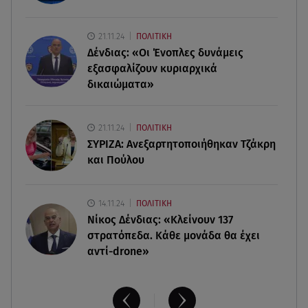
500 για το 2026
21.11.24
ΠΟΛΙΤΙΚΗ
08.08.26 , 17:45
Δένδιας: «Οι Ένοπλες δυνάμεις
Εριέττα Κούρκουλου: Η συγκινητική ανάρτηση
για τα 33α γενέθλιά της
εξασφαλίζουν κυριαρχικά
δικαιώματα»
08.08.26 , 17:44
Νεκρή μεγαλόσωμη αρκούδα στην Καστοριά,
21.11.24
ΠΟΛΙΤΙΚΗ
πιθανόν από πυροβολισμό
ΣΥΡΙΖΑ: Ανεξαρτητοποιήθηκαν Τζάκρη
και Πούλου
14.11.24
ΠΟΛΙΤΙΚΗ
Νίκος Δένδιας: «Κλείνουν 137
στρατόπεδα. Kάθε μονάδα θα έχει
αντί-drone»