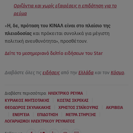
Οριζόντια και χωρίς εξαιρέσεις η επιδότηση για το
ρεύμα
«
Η, δε, πρόταση του ΚΙΝΑΛ είναι στο πλαίσιο της
πλειοδοσίας
και πρόκειται συνολικά για μέγιστη
πολιτική ανευθυνότητα», προσθέτουν.
Δείτε το μεσημεριανό δελτίο ειδήσεων του Star
Διαβάστε όλες τις
ειδήσεις
από την
Ελλάδα
και τον
Κόσμο
.
|
Διαβάστε περισσότερα:
ΗΛΕΚΤΡΙΚΟ ΡΕΥΜΑ
|
|
ΚΥΡΙΑΚΟΣ ΜΗΤΣΟΤΑΚΗΣ
ΚΩΣΤΑΣ ΣΚΡΕΚΑΣ
|
|
ΘΕΟΔΩΡΟΣ ΣΚΥΛΑΚΑΚΗΣ
ΧΡΗΣΤΟΣ ΣΤΑΪΚΟΥΡΑΣ
ΑΚΡΙΒΕΙΑ
|
|
|
|
ΕΝΕΡΓΕΙΑ
ΕΠΙΔΟΤΗΣΗ
ΜΕΤΡΑ ΣΤΗΡΙΞΗΣ
ΛΟΓΑΡΙΑΣΜΟΙ ΗΛΕΚΤΡΙΚΟΥ ΡΕΥΜΑΤΟΣ