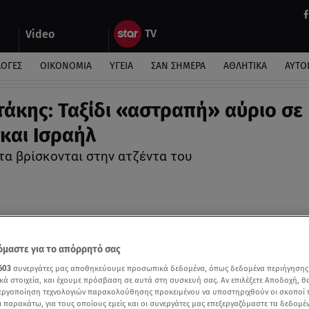
Video
ΛΟΓΕΣ
ΟΙΚΟΝΟΜΙΑ
ΥΓΕΙΑ
ΣΑΝ ΣΗΜΕΡΑ
ΑΘΛΗΤΙΚΑ
ΑΥΤΟ
άκης: Ταξίδι «αστραπή» αύριο σε
και Ισραήλ
τα βρίσκονται στην ατζέντα του
μαστε για το απόρρητό σας
603
συνεργάτες μας αποθηκεύουμε προσωπικά δεδομένα, όπως δεδομένα περιήγησης
κά στοιχεία, και έχουμε πρόσβαση σε αυτά στη συσκευή σας. Αν επιλέξετε Αποδοχή, θ
νεργοποίηση τεχνολογιών παρακολούθησης προκειμένου να υποστηριχθούν οι σκοποί
ι παρακάτω, για τους οποίους εμείς και οι συνεργάτες μας επεξεργαζόμαστε τα δεδομέ