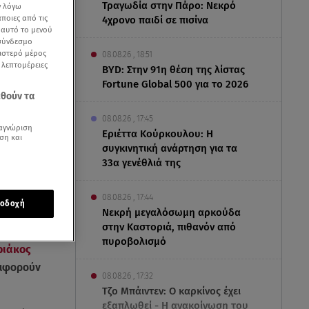
Τραγωδία στην Πάρο: Νεκρό
ν λόγω
ποιες από τις
4χρονο παιδί σε πισίνα
ε αυτό το μενού
 σύνδεσμο
ριστερό μέρος
08.08.26 , 18:51
ς λεπτομέρειες
BYD: Στην 91η θέση της λίστας
Fortune Global 500 για το 2026
εθούν τα
08.08.26 , 17:45
αγνώριση
Εριέττα Κούρκουλου: Η
ση και
συγκινητική ανάρτηση για τα
33α γενέθλιά της
08.08.26 , 17:44
οδοχή
Νεκρή μεγαλόσωμη αρκούδα
στην Καστοριά, πιθανόν από
πυροβολισμό
ριάκος
 αφορούν
08.08.26 , 17:32
Τζο Μπάιντεν: Ο καρκίνος έχει
εξαπλωθεί - Η ανακοίνωση του