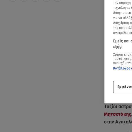
την παροχή 
τεχνολογίες
διαφημίσεις
για να αλλά
Διαχείριση 
της ιστοσελί
ανατρέξτε σ
Εμείς και
εξής:
Χρήση επακ
ταυτότητας.
περιεχόμενο
Κατάλογος 
Εμφάνισ
Ταξίδι αστρα
Μητσοτάκης
στην Ανατολ