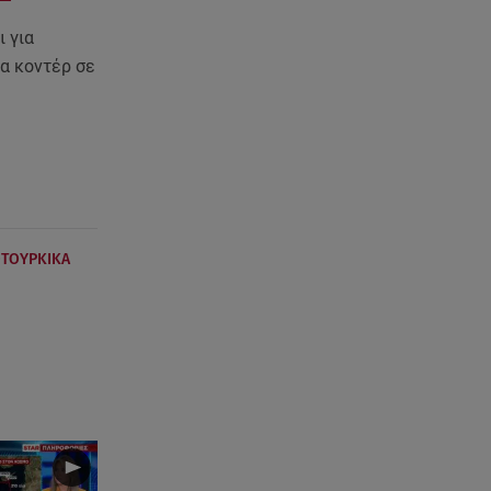
τον Νίκο Μουτσινά - Πού
βρίσκονται;
 για
τα κοντέρ σε
08.08.26 , 16:00
Back to black: η διαχρονική αξία
του μαύρου στην καλοκαιρινή
γκαρνταρόμπα
08.08.26 , 15:20
Δούκισσα Νομικού: Από τη
Μύκονο «πετάχτηκε» στη
ΤΟΥΡΚΙΚΑ
Γαλλική Πολυνησία!
08.08.26 , 15:01
Λυκαβηττός: Σε 57χρονη
γυναίκα ανήκει η σορός που
βρέθηκε σε σπηλιά
08.08.26 , 14:50
Κατερίνα Καινούργιου: Η Πάρος