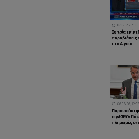
07.08.26, 21:0
Σε τρία επίπε
παραβιάσεις 
στο Αιγαίο
06.08.26, 12:3
Παρουσιάστη
myAGRO: Πότε
πληρωμές στ