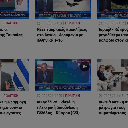
3
ΠΟΛΙΤΙΚΗ
06.08.26, 21:59
ΠΟΛΙΤΙΚΗ
06.08.26, 21:22
δα οι
Νέες τουρκικές προκλήσεις
Ισραήλ - Κύπρος
της Τουρκίας
στο Αιγαίο - Αερομαχία με
μεγαλύτερο υπ
ελληνικά F-16
καλώδιο στον κ
3
ΠΟΛΙΤΙΚΗ
05.08.26, 20:51
ΠΟΛΙΤΙΚΗ
05.08.26, 14:18
κε η εφαρμογή
Με γαλλικό... κλειδί η
Φωτιά Δυτική Ατ
 ξεκινούν οι
ηλεκτρική διασύνδεση
μέτρα για τους
ους αγρότες
Ελλάδας – Κύπρου (GSI)
πυρόπληκτους