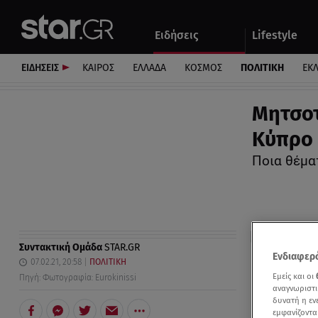
Αθλητικά
Quiz
Ειδήσεις
Lifestyle
Αυτοκίνητο
ΕΙΔΗΣΕΙΣ
ΚΑΙΡΟΣ
ΕΛΛΑΔΑ
ΚΟΣΜΟΣ
ΠΟΛΙΤΙΚΗ
ΕΚ
Μητσοτ
Κύπρο 
Ποια θέμα
Συντακτική Ομάδα
STAR.GR
Ενδιαφερό
07.02.21, 20:58
ΠΟΛΙΤΙΚΗ
Εμείς και οι
Πηγή: Φωτογραφία: Eurokinissi
αναγνωριστι
δυνατή η ε
εμφανίζοντα