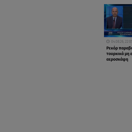
04.08.26, 22:0
Ρεκόρ παραβ
τουρκικά μη
αεροσκάφη