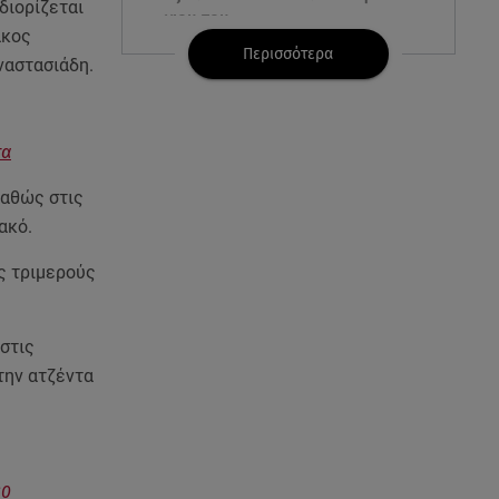
διορίζεται
γιου του
άκος
Περισσότερα
ναστασιάδη.
08.08.26 , 17:20
Ανδρομάχη: «Είσαι το φως στη
ζωή μου» – Η νέα ανάρτηση με
τον γιο της
τα
καθώς στις
08.08.26 , 16:52
Δανάη Μπακογιάννη: Η κόρη
ακό.
του Κώστα Μπακογιάννη έκανε
πανελλήνιο ρεκόρ
ς τριμερούς
08.08.26 , 16:45
 στις
Πένθος για τον Λιονέλ Μέσι -
Πέθανε ο πατέρας του Χόρχε
την ατζέντα
στα 68 του χρόνια
08.08.26 , 16:07
Ευγενία Σαμαρά: Διακοπάρει με
30