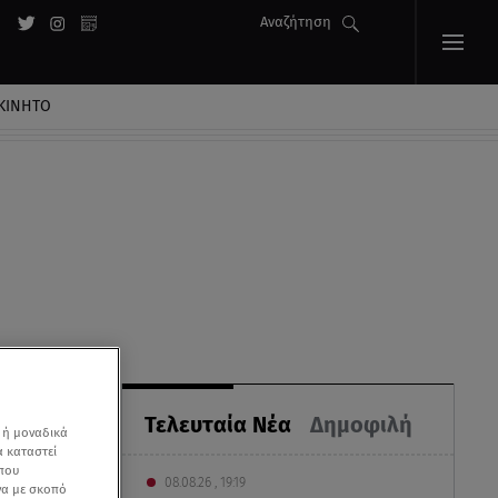
Αναζήτηση
ΚΙΝΗΤΟ
Τελευταία Νέα
Δημοφιλή
 ή μοναδικά
α καταστεί
 που
08.08.26 , 19:19
να με σκοπό