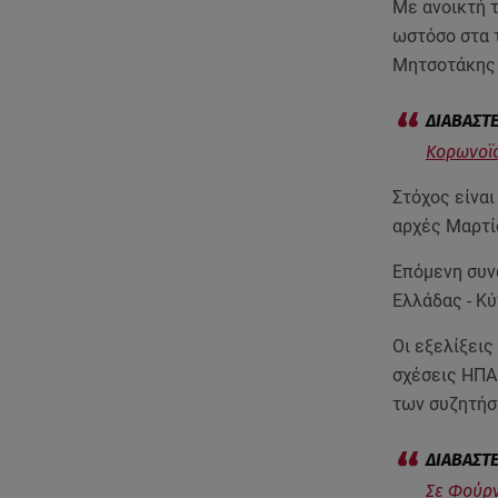
Με ανοικτή 
ωστόσο στα 
Μητσοτάκης 
Κορωνοϊό
Στόχος είνα
αρχές Μαρτί
Επόμενη συν
Ελλάδας - Κύ
Οι εξελίξεις
σχέσεις ΗΠΑ
των συζητήσ
Σε Φούρν