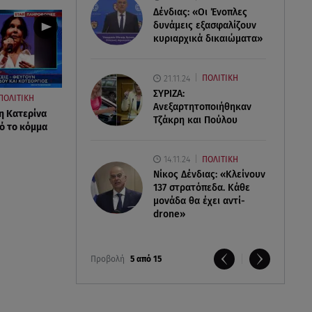
Δένδιας: «Οι Ένοπλες
δυνάμεις εξασφαλίζουν
κυριαρχικά δικαιώματα»
21.11.24
ΠΟΛΙΤΙΚΗ
ΣΥΡΙΖΑ:
ΠΟΛΙΤΙΚΗ
Ανεξαρτητοποιήθηκαν
η Κατερίνα
Τζάκρη και Πούλου
ό το κόμμα
14.11.24
ΠΟΛΙΤΙΚΗ
Νίκος Δένδιας: «Κλείνουν
137 στρατόπεδα. Kάθε
μονάδα θα έχει αντί-
drone»
Προβολή
5 από 15