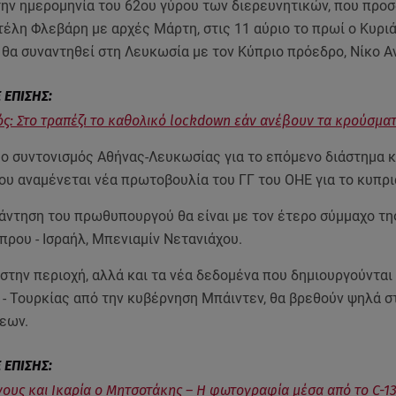
την ημερομηνία του 62ου γύρου των διερευνητικών, που προσ
τέλη Φλεβάρη με αρχές Μάρτη, στις 11 αύριο το πρωί ο Κυρι
θα συναντηθεί στη Λευκωσία με τον Κύπριο πρόεδρο, Νίκο Α
ς: Στο τραπέζι το καθολικό lockdown εάν ανέβουν τα κρούσμα
ι ο συντονισμός Αθήνας-Λευκωσίας για το επόμενο διάστημα 
ου αναμένεται νέα πρωτοβουλία του ΓΓ του ΟΗΕ για το κυπρι
άντηση του πρωθυπουργού θα είναι με τον έτερο σύμμαχο τη
πρου - Ισραήλ, Μπενιαμίν Νετανιάχου.
 στην περιοχή, αλλά και τα νέα δεδομένα που δημιουργούνται
 - Τουρκίας από την κυβέρνηση Μπάιντεν, θα βρεθούν ψηλά σ
εων.
ους και Ικαρία ο Μητσοτάκης – Η φωτογραφία μέσα από το C-1