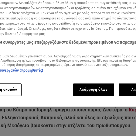
υπηρεσιών. Αν επιλέξετε Απόρριψη όλων όλων ή αποσύρετε τη συγκατάθεσή σας, οι ε
 θα απενεργοποιηθούν. Αν απενεργοποιηθούν οι ιχνηλάτες, ορισμένο περιεχόμενο και κά
 που βλέπετε ενδέχεται να μην είναι τόσο σχετικές με εσάς. Μπορείτε να επανεμφανίσετ
ξετε τις επιλογές σας ή να αποσύρετε τη συναίνεσή σας ανά πάσα στιγμή πατώντας τον
προτιμήσεων στο κάτω μέρος της ιστοσελίδας [ή το αιωρούμενο εικονίδιο στο κάτω α
δας, εάν υπάρχει]. Οι επιλογές σας θα τεθούν σε ισχύ στον Ιστότοπος. Για περισσότερε
την Πολιτική Απορρήτου μας.
 οι συνεργάτες μας επεξεργαζόμαστε δεδομένα προκειμένου να παρασχ
ριβών δεδομένων γεωεντοπισμού. Ακριβής σάρωση χαρακτηριστικών συσκευής για αν
 Αποθήκευση ή/και πρόσβαση στα δεδομένα μιας συσκευής. Εξατομικευμένη διαφήμι
, μέτρηση διαφήμισης και περιεχομένου, έρευνα κοινού και ανάπτυξη υπηρεσιών.
συνεργατών (προμηθευτές)
Δείτε περισσότερα άρθρα μας στα αποτελέσματα αναζήτησης
η σκοπών
Απόρριψη όλων
Απ
Add star.gr on Google
πή σε Κύπρο και Ισραήλ πραγματοποιεί αύριο, Δευτέρα, ο
Κυ
. Ελληνοτουρκικά, Κυπριακό, αλλά και όλες οι εξελίξεις που
ική Μεσόγειο βρίσκονται στην ατζέντα του πρωθυπουργού.