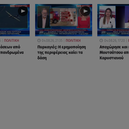
5
ΠΟΛΙΤΙΚΗ
04.08.26, 21:35
ΠΟΛΙΤΙΚΗ
04.08.26, 17:20
ιάσεων από
Πυρκαγιές: Η ερημοποίηση
Αποχώρησε και 
 επανδρωμένα
της περιφέρειας καίει τα
Μουτσάτσου απ
δάση
Καρυστιανού