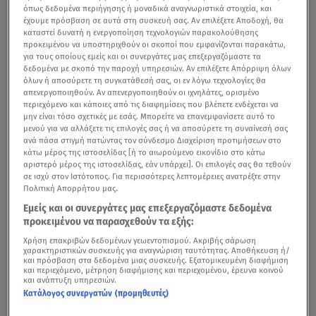
όπως δεδομένα περιήγησης ή μοναδικά αναγνωριστικά στοιχεία, και
έχουμε πρόσβαση σε αυτά στη συσκευή σας. Αν επιλέξετε Αποδοχή, θα
καταστεί δυνατή η ενεργοποίηση τεχνολογιών παρακολούθησης
προκειμένου να υποστηριχθούν οι σκοποί που εμφανίζονται παρακάτω,
για τους οποίους εμείς και οι συνεργάτες μας επεξεργαζόμαστε τα
δεδομένα με σκοπό την παροχή υπηρεσιών. Αν επιλέξετε Απόρριψη όλων
όλων ή αποσύρετε τη συγκατάθεσή σας, οι εν λόγω τεχνολογίες θα
απενεργοποιηθούν. Αν απενεργοποιηθούν οι ιχνηλάτες, ορισμένο
περιεχόμενο και κάποιες από τις διαφημίσεις που βλέπετε ενδέχεται να
μην είναι τόσο σχετικές με εσάς. Μπορείτε να επανεμφανίσετε αυτό το
μενού για να αλλάξετε τις επιλογές σας ή να αποσύρετε τη συναίνεσή σας
ανά πάσα στιγμή πατώντας τον σύνδεσμο Διαχείριση προτιμήσεων στο
κάτω μέρος της ιστοσελίδας [ή το αιωρούμενο εικονίδιο στο κάτω
αριστερό μέρος της ιστοσελίδας, εάν υπάρχει]. Οι επιλογές σας θα τεθούν
σε ισχύ στον Ιστότοπος. Για περισσότερες λεπτομέρειες ανατρέξτε στην
Πολιτική Απορρήτου μας.
Εμείς και οι συνεργάτες μας επεξεργαζόμαστε δεδομένα
προκειμένου να παρασχεθούν τα εξής:
Χρήση επακριβών δεδομένων γεωεντοπισμού. Ακριβής σάρωση
χαρακτηριστικών συσκευής για αναγνώριση ταυτότητας. Αποθήκευση ή/
και πρόσβαση στα δεδομένα μιας συσκευής. Εξατομικευμένη διαφήμιση
και περιεχόμενο, μέτρηση διαφήμισης και περιεχομένου, έρευνα κοινού
και ανάπτυξη υπηρεσιών.
Κατάλογος συνεργατών (προμηθευτές)