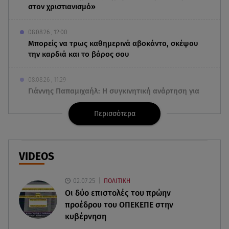
στον χριστιανισμό»
08.08.26 , 12:00
Μπορείς να τρως καθημερινά αβοκάντο, σκέψου
την καρδιά και το βάρος σου
08.08.26 , 11:29
Γιάννης Παπαμιχαήλ: Η συγκινητική ανάρτηση για
τον Δημήτρη Παπαμιχαήλ
Περισσότερα
08.08.26 , 11:23
Νέο σκάνδαλο: Η UEFA κατέβαλε εξαψήφιο ποσό
στην ερωμένη του Ινφαντίνο
VIDEOS
08.08.26 , 11:03
02.07.25
ΠΟΛΙΤΙΚΗ
Νέες ταυτότητες: Πού πρέπει να αλλάξετε τα
Οι δύο επιστολές του πρώην
στοιχεία σας
προέδρου του ΟΠΕΚΕΠE στην
κυβέρνηση
08.08.26 , 10:47