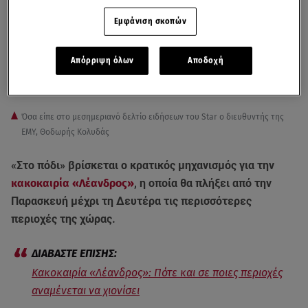
Εμφάνιση σκοπών
Απόρριψη όλων
Αποδοχή
Όσα είπε στο μεσημεριανό δελτίο ειδήσεων του Star ο διευθυντής της
ΕΜΥ, Θοδωρής Κολυδάς
«Στο πόδι» βρίσκεται ο κρατικός μηχανισμός για την
κακοκαιρία «Λέανδρος»
, η οποία θα πλήξει από την
Παρασκευή μέχρι τη Δευτέρα τις περισσότερες
περιοχές της χώρας.
Κακοκαιρία «Λέανδρος»: Πότε και σε ποιες περιοχές
αναμένεται να χιονίσει