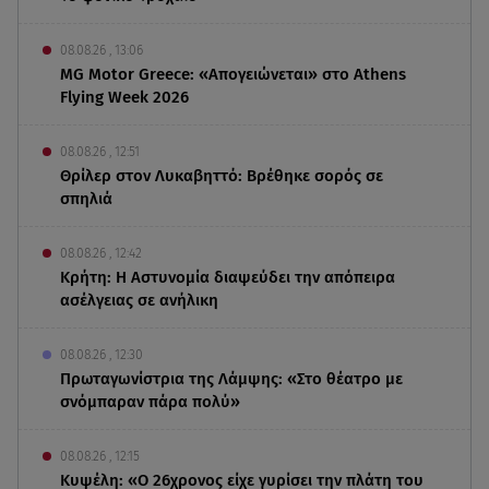
08.08.26 , 13:06
MG Motor Greece: «Απογειώνεται» στο Athens
Flying Week 2026
08.08.26 , 12:51
Θρίλερ στον Λυκαβηττό: Βρέθηκε σορός σε
σπηλιά
08.08.26 , 12:42
Κρήτη: Η Αστυνομία διαψεύδει την απόπειρα
ασέλγειας σε ανήλικη
08.08.26 , 12:30
Πρωταγωνίστρια της Λάμψης: «Στο θέατρο με
σνόμπαραν πάρα πολύ»
08.08.26 , 12:15
Κυψέλη: «Ο 26χρονος είχε γυρίσει την πλάτη του