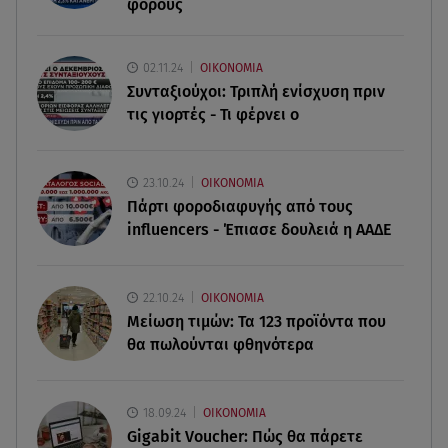
φόρους
07.08.26 , 19:15
Συντάξεις Σεπτεμβρίου: Πότε θα μπουν τα
02.11.24
ΟΙΚΟΝΟΜΙΑ
χρήματα στους λογαριασμούς
Συνταξιούχοι: Τριπλή ενίσχυση πριν
τις γιορτές - Τι φέρνει ο
07.08.26 , 18:45
Φωτιά στο Στεφάνι Κορίνθου: Μήνυμα από το 112
- Σηκώθηκαν εναέρια μέσα
23.10.24
ΟΙΚΟΝΟΜΙΑ
Πάρτι φοροδιαφυγής από τους
07.08.26 , 18:34
influencers - Έπιασε δουλειά η ΑΑΔΕ
Έξοδος Αυγούστου: Στο 100% η πληρότητα για
Κυκλάδες
22.10.24
ΟΙΚΟΝΟΜΙΑ
Μείωση τιμών: Τα 123 προϊόντα που
θα πωλούνται φθηνότερα
18.09.24
ΟΙΚΟΝΟΜΙΑ
Gigabit Voucher: Πώς θα πάρετε