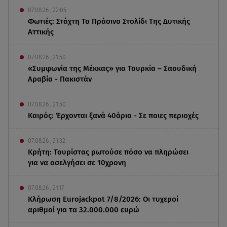
07.08.26 , 22:05
Φωτιές: Στάχτη Το Πράσινο Στολίδι Της Δυτικής
Αττικής
07.08.26 , 21:50
«Συμφωνία της Μέκκας» για Τουρκία – Σαουδική
Αραβία - Πακιστάν
07.08.26 , 21:50
Καιρός: Έρχονται ξανά 40άρια - Σε ποιες περιοχές
07.08.26 , 21:32
Κρήτη: Τουρίστας ρωτούσε πόσο να πληρώσει
για να ασελγήσει σε 10χρονη
07.08.26 , 21:17
Κλήρωση Eurojackpot 7/8/2026: Οι τυχεροί
αριθμοί για τα 32.000.000 ευρώ