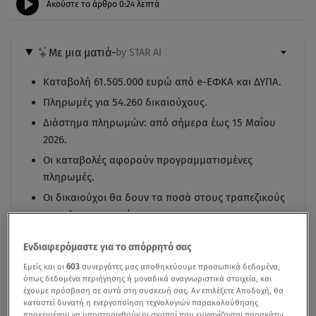
Ακούστε το άρθρο
0:24
λεπτά
Με μια ματιά
-
by STAR AI
Καταβολή 61.505.000 ευρώ από e-ΕΦΚΑ και ΔΥΠΑ.
Πληρωμές για 54.260 δικαιούχους.
Διάστημα πληρωμών: από σήμερα έως 15 Μαΐου
2026.
Οι καταβολές αφορούν προγραμματισμένες
πληρωμές.
Οι δικαιούχοι θα δουν τα ποσά στους τραπεζικούς
τους λογαριασμούς.
Ενδιαφερόμαστε για το απόρρητό σας
Εμείς και οι
603
συνεργάτες μας αποθηκεύουμε προσωπικά δεδομένα,
όπως δεδομένα περιήγησης ή μοναδικά αναγνωριστικά στοιχεία, και
έχουμε πρόσβαση σε αυτά στη συσκευή σας. Αν επιλέξετε Αποδοχή, θα
καταστεί δυνατή η ενεργοποίηση τεχνολογιών παρακολούθησης
προκειμένου να υποστηριχθούν οι σκοποί που εμφανίζονται παρακάτω,