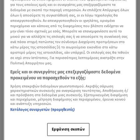
για τους οποίους εμείς και οι συνεργάτες μας επεξεργαζόμαστε τα
δεδομένα με σκοπό την παροχή υπηρεσιών. Αν επιλέξετε Απόρριψη όλων
όλων ή αποσύρετε τη συγκατάθεσή σας, οι εν λόγω τεχνολογίες θα
απενεργοποιηθούν. Αν απενεργοποιηθούν οι ιχνηλάτες, ορισμένο
περιεχόμενο και κάποιες από τις διαφημίσεις που βλέπετε ενδέχεται να
μην είναι τόσο σχετικές με εσάς. Μπορείτε να επανεμφανίσετε αυτό το
μενού για να αλλάξετε τις επιλογές σας ή να αποσύρετε τη συναίνεσή σας
ανά πάσα στιγμή πατώντας τον σύνδεσμο Διαχείριση προτιμήσεων στο
κάτω μέρος της ιστοσελίδας [ή το αιωρούμενο εικονίδιο στο κάτω
αριστερό μέρος της ιστοσελίδας, εάν υπάρχει]. Οι επιλογές σας θα τεθούν
σε ισχύ στον Ιστότοπος. Για περισσότερες λεπτομέρειες ανατρέξτε στην
Πολιτική Απορρήτου μας.
Εμείς και οι συνεργάτες μας επεξεργαζόμαστε δεδομένα
προκειμένου να παρασχεθούν τα εξής:
Χρήση επακριβών δεδομένων γεωεντοπισμού. Ακριβής σάρωση
χαρακτηριστικών συσκευής για αναγνώριση ταυτότητας. Αποθήκευση ή/
και πρόσβαση στα δεδομένα μιας συσκευής. Εξατομικευμένη διαφήμιση
και περιεχόμενο, μέτρηση διαφήμισης και περιεχομένου, έρευνα κοινού
και ανάπτυξη υπηρεσιών.
Κατάλογος συνεργατών (προμηθευτές)
Εμφάνιση σκοπών