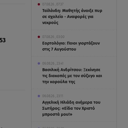
07.08.26 , 07:37
Ταϊλάνδη: Μαθητής άνοιξε πυρ
σε σχολείο - Αναφορές για
νεκρούς
07.08.26 , 03:00
53
Εορτολόγιο: Ποιοι γιορτάζουν
στις 7 Αυγούστου
06.08.26 , 23:41
Βασιλική Ανδρίτσου: Ξεκίνησε
τις διακοπές με τον σύζυγο και
την κορούλα της
06.08.26 , 23:11
Αγγελική Ηλιάδη ανήμερα του
Σωτήρος: «Είδα τον Χριστό
μπροστά μου!»