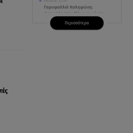
ι
06.08.26 , 22:39
Γαρυφαλλιά Καληφώνη:
Διακοπές στην Πάρο χωρίς τον
Χρήστο Μάστορα
Περισσότερα
06.08.26 , 22:12
Στην παραλία η Αποστολία Ζώη:
«Γεμάτη αλμύρα»
06.08.26 , 22:10
Κλήρωση Τζόκερ 6/8/2026: Οι
τυχεροί αριθμοί για τα
2.500.000 ευρώ
τές
06.08.26 , 22:02
Σύγκρουση τραμ στη Γερμανία:
25 τραυματίες, 7 σε σοβαρή
κατάσταση
06.08.26 , 21:59