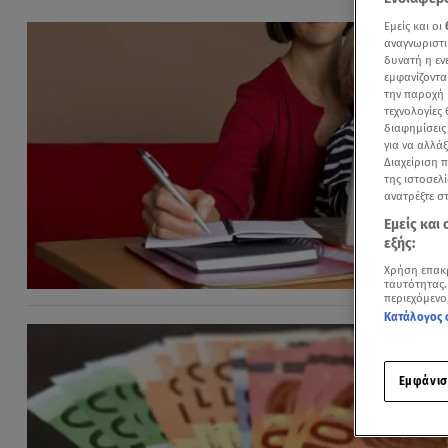
Εμείς και οι
αναγνωριστι
δυνατή η ε
εμφανίζοντα
την παροχή 
τεχνολογίες
διαφημίσεις
για να αλλά
Διαχείριση 
της ιστοσελί
ανατρέξτε σ
Εμείς και
εξής:
Χρήση επακ
ταυτότητας.
περιεχόμενο
Κατάλογος 
Εμφάνισ