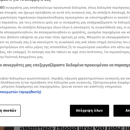
603
συνεργάτες μας αποθηκεύουμε προσωπικά δεδομένα, όπως δεδομένα περιήγησης
κά στοιχεία, και έχουμε πρόσβαση σε αυτά στη συσκευή σας. Αν επιλέξετε Αποδοχή, θ
νεργοποίηση τεχνολογιών παρακολούθησης προκειμένου να υποστηριχθούν οι σκοποί
ι παρακάτω, για τους οποίους εμείς και οι συνεργάτες μας επεξεργαζόμαστε τα δεδομέ
υπηρεσιών. Αν επιλέξετε Απόρριψη όλων όλων ή αποσύρετε τη συγκατάθεσή σας, οι ε
 θα απενεργοποιηθούν. Αν απενεργοποιηθούν οι ιχνηλάτες, ορισμένο περιεχόμενο και κά
31.07.26, 11:12
 που βλέπετε ενδέχεται να μην είναι τόσο σχετικές με εσάς. Μπορείτε να επανεμφανίσετ
Προστασία μητρότητας: Σε περισσότερε
ξετε τις επιλογές σας ή να αποσύρετε τη συναίνεσή σας ανά πάσα στιγμή πατώντας τον
μητέρες η 9μηνη ειδική άδεια της ΔΥΠΑ
προτιμήσεων στο κάτω μέρος της ιστοσελίδας [ή το αιωρούμενο εικονίδιο στο κάτω α
δας, εάν υπάρχει]. Οι επιλογές σας θα τεθούν σε ισχύ στον Ιστότοπος. Για περισσότερε
Τι προβλέπει η νέα υπουργική απόφαση
την Πολιτική Απορρήτου μας.
 οι συνεργάτες μας επεξεργαζόμαστε δεδομένα προκειμένου να παρασχ
ριβών δεδομένων γεωεντοπισμού. Ακριβής σάρωση χαρακτηριστικών συσκευής για αν
 Αποθήκευση ή/και πρόσβαση στα δεδομένα μιας συσκευής. Εξατομικευμένη διαφήμι
, μέτρηση διαφήμισης και περιεχομένου, έρευνα κοινού και ανάπτυξη υπηρεσιών.
συνεργατών (προμηθευτές)
η σκοπών
Απόρριψη όλων
Απ
22.07.26, 18:04
«Μαθητικό» επίδομα μέχρι 900 ευρώ: Πο