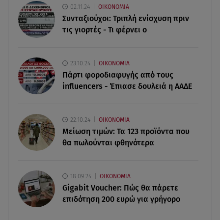
02.11.24
ΟΙΚΟΝΟΜΙΑ
Συνταξιούχοι: Τριπλή ενίσχυση πριν
05.08.26 , 19:05
τις γιορτές - Τι φέρνει ο
BMW και MINI: Διακοπές με ηλεκτρικά αυτοκίνητα
05.08.26 , 19:00
23.10.24
ΟΙΚΟΝΟΜΙΑ
Λονδίνο: Γυναίκα επιτέθηκε και τραυμάτισε με
Πάρτι φοροδιαφυγής από τους
ψαλίδι 4 άνδρες
influencers - Έπιασε δουλειά η ΑΑΔΕ
05.08.26 , 18:57
Κώστας Καραφώτης: Η νέα super cute
22.10.24
ΟΙΚΟΝΟΜΙΑ
φωτογραφία με την κόρη του!
Μείωση τιμών: Τα 123 προϊόντα που
θα πωλούνται φθηνότερα
18.09.24
ΟΙΚΟΝΟΜΙΑ
Gigabit Voucher: Πώς θα πάρετε
επιδότηση 200 ευρώ για γρήγορο