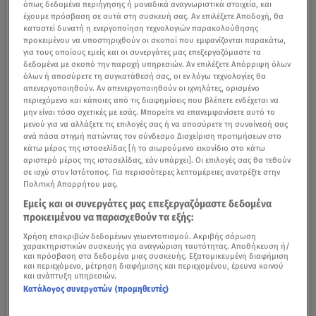
όπως δεδομένα περιήγησης ή μοναδικά αναγνωριστικά στοιχεία, και
έχουμε πρόσβαση σε αυτά στη συσκευή σας. Αν επιλέξετε Αποδοχή, θα
καταστεί δυνατή η ενεργοποίηση τεχνολογιών παρακολούθησης
προκειμένου να υποστηριχθούν οι σκοποί που εμφανίζονται παρακάτω,
για τους οποίους εμείς και οι συνεργάτες μας επεξεργαζόμαστε τα
δεδομένα με σκοπό την παροχή υπηρεσιών. Αν επιλέξετε Απόρριψη όλων
όλων ή αποσύρετε τη συγκατάθεσή σας, οι εν λόγω τεχνολογίες θα
απενεργοποιηθούν. Αν απενεργοποιηθούν οι ιχνηλάτες, ορισμένο
περιεχόμενο και κάποιες από τις διαφημίσεις που βλέπετε ενδέχεται να
μην είναι τόσο σχετικές με εσάς. Μπορείτε να επανεμφανίσετε αυτό το
μενού για να αλλάξετε τις επιλογές σας ή να αποσύρετε τη συναίνεσή σας
ανά πάσα στιγμή πατώντας τον σύνδεσμο Διαχείριση προτιμήσεων στο
κάτω μέρος της ιστοσελίδας [ή το αιωρούμενο εικονίδιο στο κάτω
αριστερό μέρος της ιστοσελίδας, εάν υπάρχει]. Οι επιλογές σας θα τεθούν
σε ισχύ στον Ιστότοπος. Για περισσότερες λεπτομέρειες ανατρέξτε στην
Πολιτική Απορρήτου μας.
Εμείς και οι συνεργάτες μας επεξεργαζόμαστε δεδομένα
προκειμένου να παρασχεθούν τα εξής:
Χρήση επακριβών δεδομένων γεωεντοπισμού. Ακριβής σάρωση
χαρακτηριστικών συσκευής για αναγνώριση ταυτότητας. Αποθήκευση ή/
και πρόσβαση στα δεδομένα μιας συσκευής. Εξατομικευμένη διαφήμιση
και περιεχόμενο, μέτρηση διαφήμισης και περιεχομένου, έρευνα κοινού
και ανάπτυξη υπηρεσιών.
Κατάλογος συνεργατών (προμηθευτές)