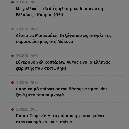
05.08.26 , 20:51
Με γαλλικό... κλειδί η ηλεκτρική διασύνδεση
Ελλάδας – Κύπρου (GSI)
05.08.26 , 20:42
Δέσποινα Μοιραράκη: Οι ξέγνοιαστες στιγμές της
παρουσιάστριας στη Μύκονο
05.08.26 , 20:39
Σύγκρουση ελικοπτέρων: Αυτός είναι ο Έλληνας
χειριστής που σκοτώθηκε
05.08.26 , 20:36
Πόσο καιρό παίρνει σε ένα δάσος να πρασινίσει
ξανά μετά από πυρκαγιά
05.08.26 , 20:15
Πόρτο Γερμενό: Η στιγμή που η φωτιά φτάνει
στον οικισμό και καίει σπίτια