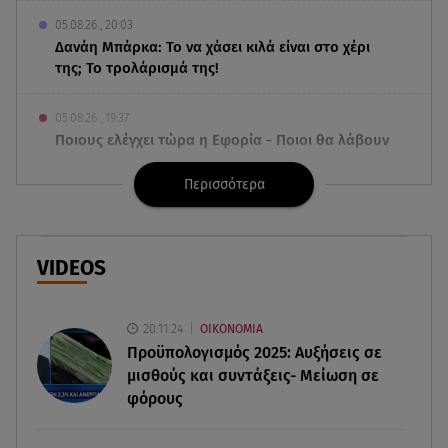
05.08.26 , 20:03
Δανάη Μπάρκα: Το να χάσει κιλά είναι στο χέρι
της; Το τρολάρισμά της!
05.08.26 , 19:37
Ποιους ελέγχει τώρα η Εφορία - Ποιοι θα λάβουν
«ραβασάκι»
Περισσότερα
05.08.26 , 19:30
Mercedes-140 A-Class: Σε ειδική, επετειακή τιμή
140 αυτοκίνητα
VIDEOS
05.08.26 , 19:23
Νικόλ Κίντμαν & Ζόε Σαλντάνα στη Μύκονο: Η
20.11.24
ΟΙΚΟΝΟΜΙΑ
εμφάνιση που τράβηξε τα βλέμματα
Προϋπολογισμός 2025: Αυξήσεις σε
μισθούς και συντάξεις- Μείωση σε
φόρους
05.08.26 , 19:13
Έως 20.000 ευρώ τα αναδρομικά
συντάξεων ΕΦΚΑ