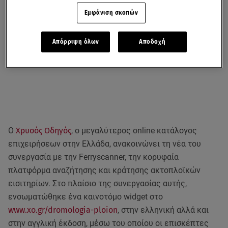
Εμφάνιση σκοπών
Απόρριψη όλων
Αποδοχή
Ο
Χρυσός Οδηγός
, ο μεγαλύτερος online κατάλογος
επιχειρήσεων στην Ελλάδα, ανακοινώνει τη νέα του
συνεργασία με την Ferryscanner, την κορυφαία
πλατφόρμα αναζήτησης και κράτησης ακτοπλοϊκών
εισιτηρίων. Στο πλαίσιο της συνεργασίας αυτής,
ενσωματώθηκε ένα καινοτόμο widget στο
www.xo.gr/dromologia-ploion
, στην ελληνική αλλά και
στην αγγλική έκδοση, μέσω του οποίου οι επισκέπτες