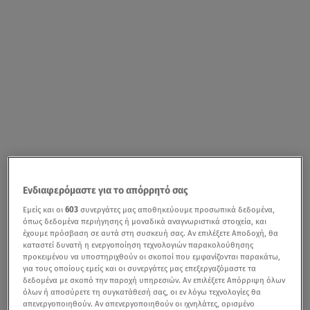
Ενδιαφερόμαστε για το απόρρητό σας
Εμείς και οι
603
συνεργάτες μας αποθηκεύουμε προσωπικά δεδομένα,
όπως δεδομένα περιήγησης ή μοναδικά αναγνωριστικά στοιχεία, και
έχουμε πρόσβαση σε αυτά στη συσκευή σας. Αν επιλέξετε Αποδοχή, θα
καταστεί δυνατή η ενεργοποίηση τεχνολογιών παρακολούθησης
προκειμένου να υποστηριχθούν οι σκοποί που εμφανίζονται παρακάτω,
για τους οποίους εμείς και οι συνεργάτες μας επεξεργαζόμαστε τα
δεδομένα με σκοπό την παροχή υπηρεσιών. Αν επιλέξετε Απόρριψη όλων
όλων ή αποσύρετε τη συγκατάθεσή σας, οι εν λόγω τεχνολογίες θα
απενεργοποιηθούν. Αν απενεργοποιηθούν οι ιχνηλάτες, ορισμένο