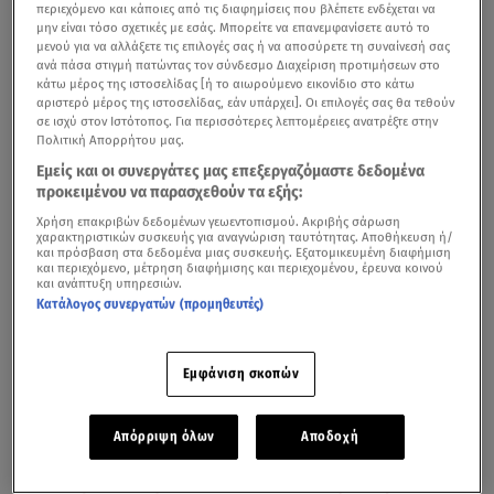
περιεχόμενο και κάποιες από τις διαφημίσεις που βλέπετε ενδέχεται να
μην είναι τόσο σχετικές με εσάς. Μπορείτε να επανεμφανίσετε αυτό το
μενού για να αλλάξετε τις επιλογές σας ή να αποσύρετε τη συναίνεσή σας
ανά πάσα στιγμή πατώντας τον σύνδεσμο Διαχείριση προτιμήσεων στο
κάτω μέρος της ιστοσελίδας [ή το αιωρούμενο εικονίδιο στο κάτω
αριστερό μέρος της ιστοσελίδας, εάν υπάρχει]. Οι επιλογές σας θα τεθούν
σε ισχύ στον Ιστότοπος. Για περισσότερες λεπτομέρειες ανατρέξτε στην
Πολιτική Απορρήτου μας.
Εμείς και οι συνεργάτες μας επεξεργαζόμαστε δεδομένα
προκειμένου να παρασχεθούν τα εξής:
Χρήση επακριβών δεδομένων γεωεντοπισμού. Ακριβής σάρωση
χαρακτηριστικών συσκευής για αναγνώριση ταυτότητας. Αποθήκευση ή/
Παραμένουν χαμηλότερες οι τιμές του τυπικού
και πρόσβαση στα δεδομένα μιας συσκευής. Εξατομικευμένη διαφήμιση
και περιεχόμενο, μέτρηση διαφήμισης και περιεχομένου, έρευνα κοινού
καλαθιού του νοικοκυριού στα Ελληνικά
σούπερ μάρκετ
και ανάπτυξη υπηρεσιών.
σε σχέση με Γαλλία, Αγγλία, Ιταλία, Ισπανία, αλλά είναι
Κατάλογος συνεργατών (προμηθευτές)
υψηλότερες από Πορτογαλία σύμφωνα με την
επαναλαμβανόμενη ανά 6 μήνες έκθεση του Ινστιτούτου
Εμφάνιση σκοπών
Έρευνας Λιανεμπορίου Καταναλωτικών Αγαθών
(ΙΕΛΚΑ).
Απόρριψη όλων
Αποδοχή