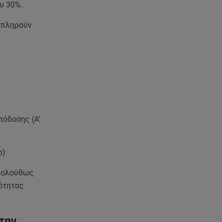
«Στο θέατρο με σνόμπαραν
υ 30%.
πάρα πολύ»
α πληρούν
08.08.26 , 12:15
Κυψέλη: «Ο 26χρονος είχε
γυρίσει την πλάτη του στον
χριστιανισμό»
08.08.26 , 12:00
Μπορείς να τρως καθημερινά
αβοκάντο, σκέψου την καρδιά
πόδοσης (Α’
και το βάρος σου
08.08.26 , 11:29
b)
Γιάννης Παπαμιχαήλ: Η
συγκινητική ανάρτηση για τον
ακολούθως
Δημήτρη Παπαμιχαήλ
τότητας
08.08.26 , 11:23
Νέο σκάνδαλο: Η UEFA κατέβαλε
 την