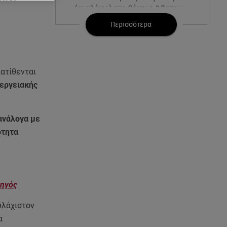
(αναλόγιο) στο θέατρο Άβατον
Περισσότερα
08.08.26 , 13:07
Σέρρες: Απόσπαση προσοχής ή
απειρία πίσω από το φονικό
τροχαίο
ιατίθενται
εργειακής
08.08.26 , 13:06
MG Motor Greece:
«Απογειώνεται» στο Athens
ανάλογα με
Flying Week 2026
ότητα
08.08.26 , 12:42
Κρήτη: Η Αστυνομία διαψεύδει
την απόπειρα ασέλγειας σε
ανήλικη
δηγός
υλάχιστον
08.08.26 , 12:30
Πρωταγωνίστρια της Λάμψης:
α