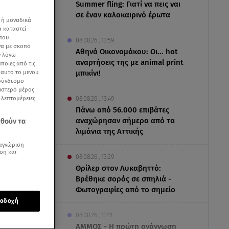
Summer fling: Γιατί να πεις ναι
σε έναν καλοκαιρινό έρωτα
 ή μοναδικά
α καταστεί
 που
08.08.26 , 13:59
να με σκοπό
Αθηνά Οικονομάκου: Οι... hot
ν λόγω
αναρτήσεις της με animal print
ποιες από τις
ε αυτό το μενού
μπικίνι!
 σύνδεσμο
ριστερό μέρος
ς λεπτομέρειες
08.08.26 , 13:49
Πάνω από 56.000 επιβάτες
αναχώρησαν σήμερα από τα
εθούν τα
λιμάνια της Αττικής
αγνώριση
ση και
08.08.26 , 13:29
Θρίλερ στον Λυκαβηττό:
Βρέθηκε σορός σε σπηλιά -
μα «Εξοικονομώ
Φωτογραφίες από το σημείο
οδοχή
Εξοικονομώ
08.08.26 , 13:11
ΑΜΜΟΣ - Η πρώτη ανάγνωση
ίνει