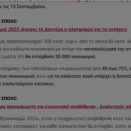
ι τις 15 Σεπτεμβρίου.
μώ 2023: Ανοίγει τη Δευτέρα η πλατφόρμα για τις αιτήσεις
α, προϋπολογισμού 300 εκατ. ευρώ, από τα οποία 60 εκατ. δ
ά για ευάλωτα νοικοκυριά με στόχο την
καταπολέμηση της εν
κτιμάται ότι
θα ενταχθούν 20.000 νοικοκυριά.
ενίσχυσης των επενδύσεων κλιμακώνονται από
40 έως 75%, 
 του νοικοκυριού
, ενώ γ
ια το υπόλοιπο ποσό υπάρχει η δυνατ
ε επιδοτούμενο επιτόκιο.
ρα προγράμματα για ενεργειακή αναβάθμιση - Αναλυτικός ο
«Εξοικονομώ 2023», είναι η υποχρεωτική αναβάθμιση κατά το
ιακές κατηγορίες για κάθε κατοικία που θα ενταχθεί, ώστε ν