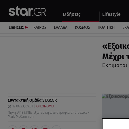
Αθλητικά
Quiz
Ειδήσεις
Lifestyle
Αυτοκίνητο
ΕΙΔΗΣΕΙΣ
ΚΑΙΡΟΣ
ΕΛΛΑΔΑ
ΚΟΣΜΟΣ
ΠΟΛΙΤΙΚΗ
ΕΚ
«Εξοικ
Μέχρι 
Εκτιμάται
Συντακτική Ομάδα
STAR.GR
12.06.23, 09:01
ΟΙΚΟΝΟΜΙΑ
Πηγή: AΠΕ ΜΠΕ/ εξωτερική φωτογραφία από pexels -
Mark McCammon