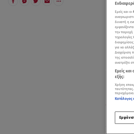
Ενδιαφερό
Εμείς και οι
αναγνωριστι
δυνατή η ε
εμφανίζοντα
την παροχή 
τεχνολογίες
διαφημίσεις
για να αλλά
Διαχείριση 
της ιστοσελί
ανατρέξτε σ
Εμείς και
εξής:
Χρήση επακ
ταυτότητας.
περιεχόμενο
Κατάλογος 
Το ρεπορτάζ τ
2023»
Εμφάνισ
Ξεκινά σήμε
2023
», στην