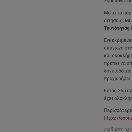
Σημειώνεται 
Μετά το πέρ
αιτήσεις
, θα
Ταυτότητας 
Εγκεκριμένες
υπαγωγή στο
και ολοκλήρ
πρέπει να υπ
δανειοδότηση
προχωρήσει 
Εντός 365 ημ
έχει ολοκληρ
Περισσότερε
https://exoi
Διαβάστε όλε