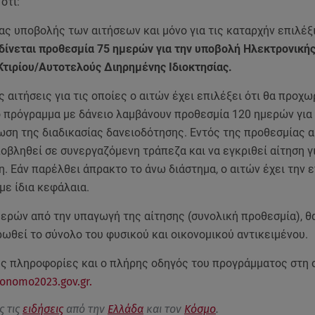
ότι:
ας υποβολής των αιτήσεων και μόνο για τις καταρχήν επιλέξ
 δίνεται προθεσμία 75 ημερών για την υποβολή Ηλεκτρονική
Κτιρίου/Αυτοτελούς Διηρημένης Ιδιοκτησίας.
 αιτήσεις για τις οποίες ο αιτών έχει επιλέξει ότι θα προχω
 πρόγραμμα με δάνειο λαμβάνουν προθεσμία 120 ημερών για 
ωση της διαδικασίας δανειοδότησης. Εντός της προθεσμίας 
οβληθεί σε συνεργαζόμενη τράπεζα και να εγκριθεί αίτηση γ
. Εάν παρέλθει άπρακτο το άνω διάστημα, ο αιτών έχει την 
με ίδια κεφάλαια.
ερών από την υπαγωγή της αίτησης (συνολική προθεσμία), θ
ωθεί το σύνολο του φυσικού και οικονομικού αντικειμένου.
ς πληροφορίες και ο πλήρης οδηγός του προγράμματος στη 
konomo2023.gov.gr.
ς τις
ειδήσεις
από την
Ελλάδα
και τον
Κόσμο
.