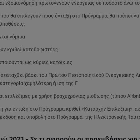
αι εξοικονόμηση πρωτογενούς ενέργειας σε ποσοστό άνω το
 που θα επιλεγούν προς ένταξη στο Πρόγραμμα, θα πρέπει ν
οϋποθέσεις:
νται νόμιμα
ουν κριθεί κατεδαφιστέες
οποιούνται ως κύριες κατοικίες
καταταχθεί βάσει του Πρώτου Πιστοποιητικού Ενεργειακής Α
ε κατηγορία χαμηλότερη ή ίση της Γ
ναι επιλέξιμες με χρήση βραχυχρόνιας μίσθωσης (τύπου Airbn
ση για ένταξη στο Πρόγραμμα κριθεί «Καταρχήν Επιλέξιμη», 
η έκδοση και υποβολή στο Πρόγραμμα, της Ηλεκτρονικής Ταυ
μώ 2023 - Σε τι αφορούν οι παρεμβάσεις για