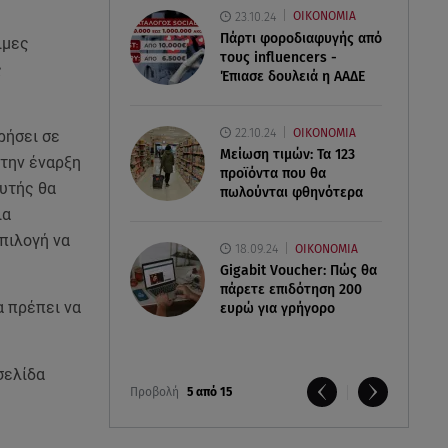
23.10.24
ΟΙΚΟΝΟΜΙΑ
Πάρτι φοροδιαφυγής από
ιμες
τους influencers -
ς
Έπιασε δουλειά η ΑΑΔΕ
22.10.24
ΟΙΚΟΝΟΜΙΑ
ρήσει σε
Μείωση τιμών: Τα 123
την έναρξη
προϊόντα που θα
αυτής θα
πωλούνται φθηνότερα
ια
επιλογή να
18.09.24
ΟΙΚΟΝΟΜΙΑ
Gigabit Voucher: Πώς θα
πάρετε επιδότηση 200
α πρέπει να
ευρώ για γρήγορο
σελίδα
Προβολή
5 από 15