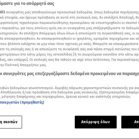
μαστε για το απόρρητό σας
603
συνεργάτες μας αποθηκεύουμε προσωπικά δεδομένα, όπως δεδομένα περιήγησης
κά στοιχεία, και έχουμε πρόσβαση σε αυτά στη συσκευή σας. Αν επιλέξετε Αποδοχή, θ
νεργοποίηση τεχνολογιών παρακολούθησης προκειμένου να υποστηριχθούν οι σκοποί
ι παρακάτω, για τους οποίους εμείς και οι συνεργάτες μας επεξεργαζόμαστε τα δεδομέ
υπηρεσιών. Αν επιλέξετε Απόρριψη όλων όλων ή αποσύρετε τη συγκατάθεσή σας, οι ε
 θα απενεργοποιηθούν. Αν απενεργοποιηθούν οι ιχνηλάτες, ορισμένο περιεχόμενο και κά
 που βλέπετε ενδέχεται να μην είναι τόσο σχετικές με εσάς. Μπορείτε να επανεμφανίσετ
ξετε τις επιλογές σας ή να αποσύρετε τη συναίνεσή σας ανά πάσα στιγμή πατώντας τον
προτιμήσεων στο κάτω μέρος της ιστοσελίδας [ή το αιωρούμενο εικονίδιο στο κάτω α
δας, εάν υπάρχει]. Οι επιλογές σας θα τεθούν σε ισχύ στον Ιστότοπος. Για περισσότερε
την Πολιτική Απορρήτου μας.
 οι συνεργάτες μας επεξεργαζόμαστε δεδομένα προκειμένου να παρασχ
Δείτε περισσότερα άρθρα μας στα αποτελέσματα αναζήτησης
ριβών δεδομένων γεωεντοπισμού. Ακριβής σάρωση χαρακτηριστικών συσκευής για αν
Add star.gr on Google
 Αποθήκευση ή/και πρόσβαση στα δεδομένα μιας συσκευής. Εξατομικευμένη διαφήμι
, μέτρηση διαφήμισης και περιεχομένου, έρευνα κοινού και ανάπτυξη υπηρεσιών.
συνεργατών (προμηθευτές)
ης Μαρίας Παππά στο κεντρικό δελτίο ειδήσεων του Star (11/6/23) για το πρόγραμ
η σκοπών
Απόρριψη όλων
Απ
ρα Δευτέρα η υποβολή αιτήσεων υπαγωγής στο πρόγραμμα «
 πλατφόρμα
https://exoikonomo2023.gov.gr,
η οποία θα παραμε