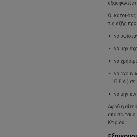
εξασφαλίζετ
Οι κατοικίες
τις εξής πρ
να υφίστα
να μην έχ
να χρησιμ
να έχουν 
Π.Ε.Α.) σ
να μην εί
Αφού η αίτη
απαιτείται 
Κτιρίου.
Εξοικονο