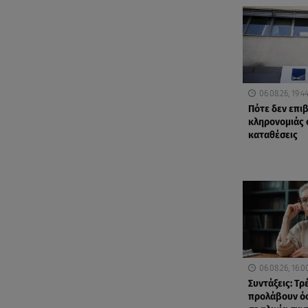
06.08.26, 19:4
Πότε δεν επι
κληρονομιάς 
καταθέσεις
06.08.26, 16:0
Συντάξεις: Τρ
προλάβουν όσ