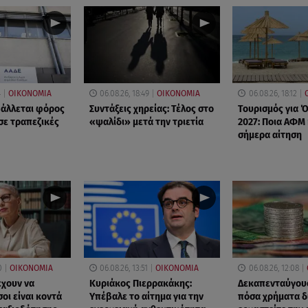
4
ΟΙΚΟΝΟΜΙΑ
06.08.26, 18:49
ΟΙΚΟΝΟΜΙΑ
06.08.26, 18:12
βάλλεται φόρος
Συντάξεις χηρείας: Τέλος στο
Τουρισμός για 
σε τραπεζικές
«ψαλίδι» μετά την τριετία
2027: Ποια ΑΦΜ
σήμερα αίτηση
0
ΟΙΚΟΝΟΜΙΑ
06.08.26, 13:51
ΟΙΚΟΝΟΜΙΑ
06.08.26, 12:08
έχουν να
Κυριάκος Πιερρακάκης:
Δεκαπενταύγουσ
οι είναι κοντά
Υπέβαλε το αίτημα για την
πόσα χρήματα δ