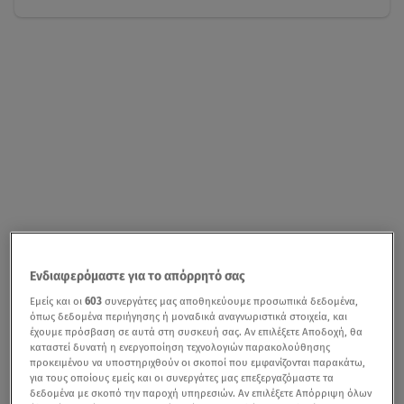
Ενδιαφερόμαστε για το απόρρητό σας
Εμείς και οι
603
συνεργάτες μας αποθηκεύουμε προσωπικά δεδομένα,
όπως δεδομένα περιήγησης ή μοναδικά αναγνωριστικά στοιχεία, και
έχουμε πρόσβαση σε αυτά στη συσκευή σας. Αν επιλέξετε Αποδοχή, θα
καταστεί δυνατή η ενεργοποίηση τεχνολογιών παρακολούθησης
προκειμένου να υποστηριχθούν οι σκοποί που εμφανίζονται παρακάτω,
για τους οποίους εμείς και οι συνεργάτες μας επεξεργαζόμαστε τα
δεδομένα με σκοπό την παροχή υπηρεσιών. Αν επιλέξετε Απόρριψη όλων