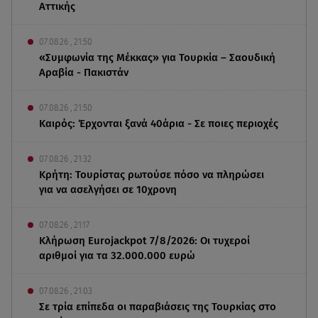
Αττικής
07.08.26 , 21:50
«Συμφωνία της Μέκκας» για Τουρκία – Σαουδική
Αραβία - Πακιστάν
07.08.26 , 21:50
Καιρός: Έρχονται ξανά 40άρια - Σε ποιες περιοχές
07.08.26 , 21:32
Κρήτη: Τουρίστας ρωτούσε πόσο να πληρώσει
για να ασελγήσει σε 10χρονη
07.08.26 , 21:17
Κλήρωση Eurojackpot 7/8/2026: Οι τυχεροί
αριθμοί για τα 32.000.000 ευρώ
07.08.26 , 21:03
Σε τρία επίπεδα οι παραβιάσεις της Τουρκίας στο