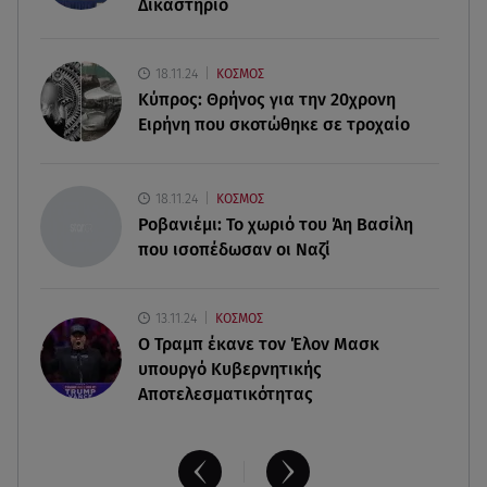
Δικαστήριο
γαλλική Meridiam μπήκε στον GSI
05.08.26 , 18:22
18.11.24
ΚΟΣΜΟΣ
Λένα Παπαληγούρα - Η εξομολόγηση για τον
Κύπρος: Θρήνος για την 20χρονη
πατέρα της: «Μου λείπει πάρα πολύ»
Ειρήνη που σκοτώθηκε σε τροχαίο
05.08.26 , 17:51
Νοσοκομείο Κορίνθου: Έπεσε τμήμα
18.11.24
ΚΟΣΜΟΣ
ψευδοροφής στα ανακαινισμένα ΤΕΠ
Ροβανιέμι: Το χωριό του Άη Βασίλη
που ισοπέδωσαν οι Ναζί
13.11.24
ΚΟΣΜΟΣ
O Τραμπ έκανε τον Έλον Μασκ
υπουργό Κυβερνητικής
Αποτελεσματικότητας