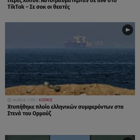
Πέρεζ Χίλτον: Αυτοτραυματιζόταν σε live στο
TikTok – Σε σοκ οι θεατές
04.08.26, 11:00
ΚΟΣΜΟΣ
Χτυπήθηκε πλοίο ελληνικών συμφερόντων στα
Στενά του Ορμούζ