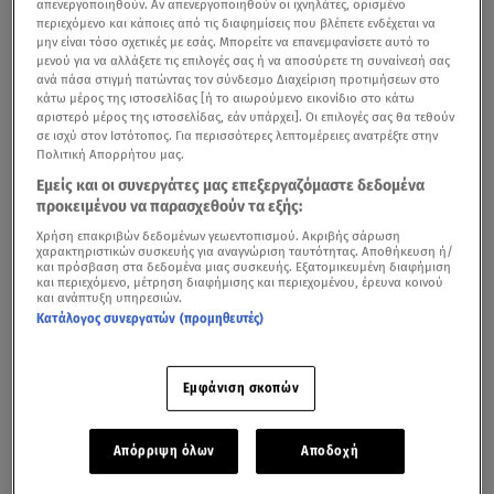
απενεργοποιηθούν. Αν απενεργοποιηθούν οι ιχνηλάτες, ορισμένο
περιεχόμενο και κάποιες από τις διαφημίσεις που βλέπετε ενδέχεται να
μην είναι τόσο σχετικές με εσάς. Μπορείτε να επανεμφανίσετε αυτό το
μενού για να αλλάξετε τις επιλογές σας ή να αποσύρετε τη συναίνεσή σας
ανά πάσα στιγμή πατώντας τον σύνδεσμο Διαχείριση προτιμήσεων στο
κάτω μέρος της ιστοσελίδας [ή το αιωρούμενο εικονίδιο στο κάτω
αριστερό μέρος της ιστοσελίδας, εάν υπάρχει]. Οι επιλογές σας θα τεθούν
σε ισχύ στον Ιστότοπος. Για περισσότερες λεπτομέρειες ανατρέξτε στην
Πολιτική Απορρήτου μας.
Εμείς και οι συνεργάτες μας επεξεργαζόμαστε δεδομένα
προκειμένου να παρασχεθούν τα εξής:
Τα βασικά σημεία της συμφωνίας ανάμεσα στις
Χρήση επακριβών δεδομένων γεωεντοπισμού. Ακριβής σάρωση
Ηνωμένες Πολιτείες Αμερικής
και το
Ιράν
παρουσίασε η
χαρακτηριστικών συσκευής για αναγνώριση ταυτότητας. Αποθήκευση ή/
και πρόσβαση στα δεδομένα μιας συσκευής. Εξατομικευμένη διαφήμιση
Δέσποινα Μανδελενάκη στο κεντρικό δελτίο ειδήσεων
και περιεχόμενο, μέτρηση διαφήμισης και περιεχομένου, έρευνα κοινού
και ανάπτυξη υπηρεσιών.
του Star με τη Μάρα Ζαχαρέα.
Κατάλογος συνεργατών (προμηθευτές)
Εμφάνιση σκοπών
ΗΠΑ και Ιράν συμφώνησαν για το τέλος του πολέμου
Όπως φαίνεται, με βάση το γενικό πλαίσιο της
Απόρριψη όλων
Αποδοχή
συμφωνίας μόνο ηττημένο δεν είναι το Ιράν.