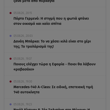
ξανά μετά από πυρκαγιά
05.08.26 , 20:15
Πόρτο Γερμενό: Η στιγμή που η φωτιά φτάνει
στον οικισμό και καίει σπίτια
05.08.26 , 20:03
Δανάη Μπάρκα: Το να χάσει κιλά είναι στο χέρι
της; Το τρολάρισμά της!
05.08.26 , 19:37
Ποιους ελέγχει τώρα η Εφορία - Ποιοι θα λάβουν
«ραβασάκι»
05.08.26 , 19:30
Mercedes-140 A-Class: Σε ειδική, επετειακή τιμή
140 αυτοκίνητα
05.08.26 , 19:23
Νικόλ Κίντμαν & Ζόε Σαλντάνα στη Μύκονο: Η