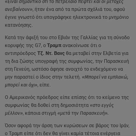
«Είναι σημαντικό ότι το πετρέλαιο πέφτει και οι μετοχές
ανεβαίνουν»
, ήταν ένα από τα πρώτα σχόλιά του, αφού
έγινε γνωστό ότι υπογράφηκε ηλεκτρονικά το μνημόνιο
κατανόησης.
Κατά την άφιξή του στο Εβιάν της Γαλλίας για τη σύνοδο
κορυφής της G7, ο
Τραμπ
ανακοίνωσε ότι ο
αντιπρόεδρος
Τζ. Ντ. Βανς
θα μεταβεί στην Ελβετία για
τη δια ζώσης υπογραφή της συμφωνίας, την Παρασκευή
στη Γενεύη, ωστόσο άφησε ανοιχτό το ενδεχόμενο να
μην παραστεί ο ίδιος στην τελετή.
«Μπορεί να εμπλακώ,
μπορεί και όχι»
, είπε.
Ο Αμερικανός πρόεδρος είπε επίσης ότι το κείμενο της
συμφωνίας θα δοθεί στη δημοσιότητα
«στο εγγύς
μέλλον»
, κάποια στιγμή
«μετά την Παρασκευή».
Όσον αφορά την άρση των κυρώσεων σε βάρος του Ιράν,
ο Τραμπ είπε ότι δεν θα γίνει καμία τέτοια ενέργεια