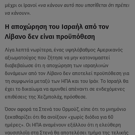
μέχρι οι Ιρανοί
«να κάνουν αυτό που υποτίθεται ότι πρέπει
να κάνουν».
Η αποχώρηση του Ισραήλ από τον
Λίβανο δεν είναι προϋπόθεση
Λίγα λεπτά νωρίτερα, ένας υψηλόβαθμος Αμερικανός
αξιωματούχος που ζήτησε να μην κατονομαστεί
διαβεβαίωσε ότι η αποχώρηση των ισραηλινών
δυνάμεων από τον Λίβανο δεν αποτελεί προϋπόθεση για
τη συμφωνία μεταξύ των ΗΠΑ και του Ιράν. Το Ισραήλ θα
έχει το δικαίωμα να αμυνθεί απέναντι σε ενδεχόμενες
επιθέσεις της Χεζμπολάχ, πρόσθεσε.
Όσον αφορά τα Στενά του Ορμούζ, είπε ότι το μνημόνιο
ξεκαθαρίζει ότι θα ανοίξουν «χωρίς διόδια για 60
ημέρες». Οι ΗΠΑ αναμένουν εξάλλου ότι η ελεύθερη
ναυσιπλοΐα στα Στενά θα αποτελέσει τμήμα της τελικής