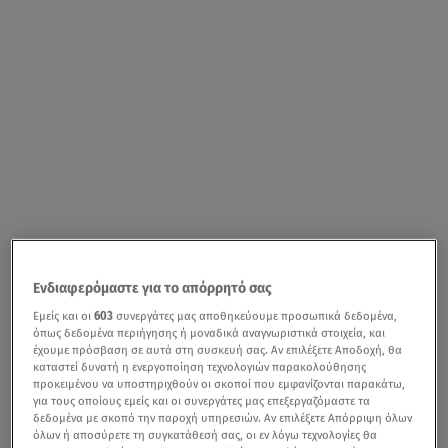
Ενδιαφερόμαστε για το απόρρητό σας
Εμείς και οι
603
συνεργάτες μας αποθηκεύουμε προσωπικά δεδομένα,
όπως δεδομένα περιήγησης ή μοναδικά αναγνωριστικά στοιχεία, και
έχουμε πρόσβαση σε αυτά στη συσκευή σας. Αν επιλέξετε Αποδοχή, θα
καταστεί δυνατή η ενεργοποίηση τεχνολογιών παρακολούθησης
προκειμένου να υποστηριχθούν οι σκοποί που εμφανίζονται παρακάτω,
για τους οποίους εμείς και οι συνεργάτες μας επεξεργαζόμαστε τα
δεδομένα με σκοπό την παροχή υπηρεσιών. Αν επιλέξετε Απόρριψη όλων
όλων ή αποσύρετε τη συγκατάθεσή σας, οι εν λόγω τεχνολογίες θα