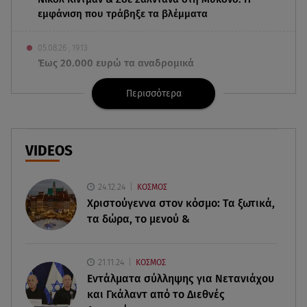
εμφάνιση που τράβηξε τα βλέμματα
05.08.26 , 19:13
Έως 20.000 ευρώ τα αναδρομικά
συντάξεων ΕΦΚΑ
Περισσότερα
05.08.26 , 19:05
BMW και MINI: Διακοπές με ηλεκτρικά αυτοκίνητα
VIDEOS
05.08.26 , 19:00
Λονδίνο: Γυναίκα επιτέθηκε και τραυμάτισε με
24.12.24
ΚΟΣΜΟΣ
ψαλίδι 4 άνδρες
Χριστούγεννα στον κόσμο: Tα ξωτικά,
τα δώρα, το μενού &
05.08.26 , 18:57
Κώστας Καραφώτης: Η νέα super cute
φωτογραφία με την κόρη του!
21.11.24
ΚΟΣΜΟΣ
Εντάλματα σύλληψης για Νετανιάχου
05.08.26 , 18:45
και Γκάλαντ από το Διεθνές
Ηλεκτρική διασύνδεση Ελλάδας – Κύπρου: Η