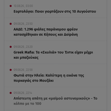
10.08.26 , 03:00
Εορτολόγιο: Ποιοι γιορτάζουν στις 10 Αυγούστου
09.08.26 , 23:50
ΑΑΔΕ: 1.296 φιάλες παράνομου φρέον
κατασχέθηκαν σε Κήπους και Δοϊράνη
09.08.26 , 23:20
Greek Mafia: Τα «Σκυλιά» του Έντικ είχαν μέχρι
και μπαζούκας
09.08.26 , 22:58
Φωτιά στην Ηλεία: Καλύτερη η εικόνα της
πυρκαγιάς στο Μουζάκι
09.08.26 , 22:14
Απίστευτη απάτη με «μαϊμού αστυνομικούς» - Το
κόλπο με το 100