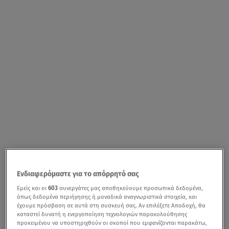
Ενδιαφερόμαστε για το απόρρητό σας
Εμείς και οι
603
συνεργάτες μας αποθηκεύουμε προσωπικά δεδομένα,
όπως δεδομένα περιήγησης ή μοναδικά αναγνωριστικά στοιχεία, και
έχουμε πρόσβαση σε αυτά στη συσκευή σας. Αν επιλέξετε Αποδοχή, θα
καταστεί δυνατή η ενεργοποίηση τεχνολογιών παρακολούθησης
προκειμένου να υποστηριχθούν οι σκοποί που εμφανίζονται παρακάτω,