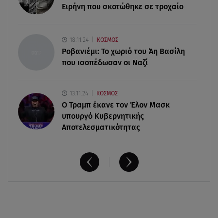
Ειρήνη που σκοτώθηκε σε τροχαίο
09.08.26 , 20:22
Χούθι: Η επίθεση με drone έθεσε σε συναγερμό
τη Σαουδική Αραβία
18.11.24
ΚΟΣΜΟΣ
Ροβανιέμι: Το χωριό του Άη Βασίλη
που ισοπέδωσαν οι Ναζί
13.11.24
ΚΟΣΜΟΣ
O Τραμπ έκανε τον Έλον Μασκ
υπουργό Κυβερνητικής
Αποτελεσματικότητας