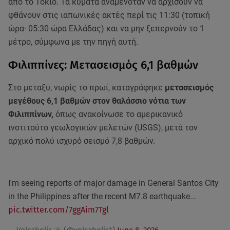
από το Τόκιο. Τα κύματα αναμενόταν να αρχίσουν να
φθάνουν στις ιαπωνικές ακτές περί τις 11:30 (τοπική
ώρα· 05:30 ώρα Ελλάδας) και να μην ξεπερνούν το 1
μέτρο, σύμφωνα με την πηγή αυτή.
Φιλιππίνες: Μετασεισμός 6,1 βαθμών
Στο μεταξύ, νωρίς το πρωί, καταγράφηκε
μετασεισμός
μεγέθους 6,1 βαθμών στον θαλάσσιο νότια των
Φιλιππίνων,
όπως ανακοίνωσε το αμερικανικό
ινστιτούτο γεωλογικών μελετών (USGS), μετά τον
αρχικό πολύ ισχυρό σεισμό 7,8 βαθμών.
I'm seeing reports of major damage in General Santos City
in the Philippines after the recent M7.8 earthquake...
pic.twitter.com/7ggAim7Tgl