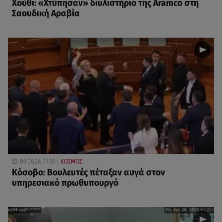
Χούθι: «Χτύπησαν» διυλιστήριο της Aramco στη
Σαουδική Αραβία
09.08.26, 11:38
ΚΟΣΜΟΣ
Κόσοβο: Βουλευτές πέταξαν αυγά στον
υπηρεσιακό πρωθυπουργό