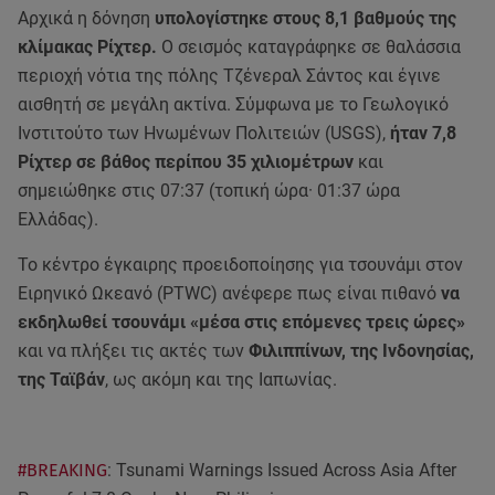
Αρχικά η δόνηση
υπολογίστηκε στους 8,1 βαθμούς της
κλίμακας Ρίχτερ.
Ο σεισμός καταγράφηκε σε θαλάσσια
περιοχή νότια της πόλης Τζένεραλ Σάντος και έγινε
αισθητή σε μεγάλη ακτίνα. Σύμφωνα με το Γεωλογικό
Ινστιτούτο των Ηνωμένων Πολιτειών (USGS),
ήταν 7,8
Ρίχτερ σε βάθος περίπου 35 χιλιομέτρων
και
σημειώθηκε στις 07:37 (τοπική ώρα· 01:37 ώρα
Ελλάδας).
Το κέντρο έγκαιρης προειδοποίησης για τσουνάμι στον
Ειρηνικό Ωκεανό (PTWC) ανέφερε πως είναι πιθανό
να
εκδηλωθεί τσουνάμι «μέσα στις επόμενες τρεις ώρες»
και να πλήξει τις ακτές των
Φιλιππίνων, της Ινδονησίας,
της Ταϊβάν
, ως ακόμη και της Ιαπωνίας.
#BREAKING
: Tsunami Warnings Issued Across Asia After