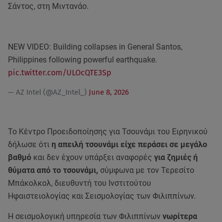
Σάντος, στη Μιντανάο.
NEW VIDEO: Building collapses in General Santos,
Philippines following powerful earthquake.
pic.twitter.com/ULOcQTE3Sp
— AZ Intel (@AZ_Intel_)
June 8, 2026
Το Κέντρο Προειδοποίησης για Τσουνάμι του Ειρηνικού
δήλωσε ότι
η απειλή τσουνάμι είχε περάσει σε μεγάλο
βαθμό
και δεν έχουν υπάρξει αναφορές
για ζημιές ή
θύματα από το τσουνάμι,
σύμφωνα με τον Τερεσίτο
Μπάκολκολ, διευθυντή του Ινστιτούτου
Ηφαιστειολογίας και Σεισμολογίας των Φιλιππίνων.
Η σεισμολογική υπηρεσία των Φιλιππίνων
νωρίτερα