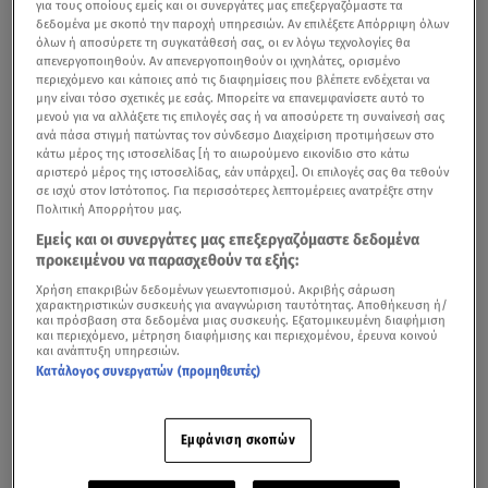
για τους οποίους εμείς και οι συνεργάτες μας επεξεργαζόμαστε τα
δεδομένα με σκοπό την παροχή υπηρεσιών. Αν επιλέξετε Απόρριψη όλων
όλων ή αποσύρετε τη συγκατάθεσή σας, οι εν λόγω τεχνολογίες θα
απενεργοποιηθούν. Αν απενεργοποιηθούν οι ιχνηλάτες, ορισμένο
περιεχόμενο και κάποιες από τις διαφημίσεις που βλέπετε ενδέχεται να
μην είναι τόσο σχετικές με εσάς. Μπορείτε να επανεμφανίσετε αυτό το
μενού για να αλλάξετε τις επιλογές σας ή να αποσύρετε τη συναίνεσή σας
ανά πάσα στιγμή πατώντας τον σύνδεσμο Διαχείριση προτιμήσεων στο
κάτω μέρος της ιστοσελίδας [ή το αιωρούμενο εικονίδιο στο κάτω
αριστερό μέρος της ιστοσελίδας, εάν υπάρχει]. Οι επιλογές σας θα τεθούν
σε ισχύ στον Ιστότοπος. Για περισσότερες λεπτομέρειες ανατρέξτε στην
Πολιτική Απορρήτου μας.
Ισχυρός
σεισμός
7,8 βαθμών της κλίμακας Ρίχτερ
Εμείς και οι συνεργάτες μας επεξεργαζόμαστε δεδομένα
σημειώθηκε στον θαλάσσιο χώρο νότια των ακτών
προκειμένου να παρασχεθούν τα εξής:
νήσου των
Φιλιππίνων
. Σύμφωνα με νεότερο
Χρήση επακριβών δεδομένων γεωεντοπισμού. Ακριβής σάρωση
απολογισμό οι νεκροί που έχουν καταγραφεί επισήμως
χαρακτηριστικών συσκευής για αναγνώριση ταυτότητας. Αποθήκευση ή/
και πρόσβαση στα δεδομένα μιας συσκευής. Εξατομικευμένη διαφήμιση
έχουν φτάσει τους 15 ενώ οι τραυματίες ξεπέρασαν
και περιεχόμενο, μέτρηση διαφήμισης και περιεχομένου, έρευνα κοινού
και ανάπτυξη υπηρεσιών.
τους 129
. Ο σεισμός προκάλεσε επίσης
τσουνάμι ύψους
Κατάλογος συνεργατών (προμηθευτές)
1 μέτρου κατά μήκος των κοντινών ακτών,
ενώ αρκετά
κτίρια κατέρρευσαν
από το χτύπημα του Εγκέλαδου.
Εμφάνιση σκοπών