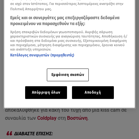
σε ισχύ στον Ιστότοπος. Για περισσότερες λεπτομέρειες ανατρέξτε στην
Πολιτική Απορρήτου μας.
Εμείς και οι συνεργάτες μας επεξεργαζόμαστε δεδομένα
προκειμένου να παρασχεθούν τα εξής:
Χρήση επακριβών δεδομένων γεωεντοπισμού. Ακριβής σάρωση
χαρακτηριστικών συσκευής για αναγνώριση ταυτότητας. Αποθήκευση ή/
και πρόσβαση στα δεδομένα μιας συσκευής. Εξατομικευμένη διαφήμιση
και περιεχόμενο, μέτρηση διαφήμισης και περιεχομένου, έρευνα κοινού
και ανάπτυξη υπηρεσιών.
Κατάλογος συνεργατών (προμηθευτές)
Εμφάνιση σκοπών
Ακριβά θα πληρώσει ο
CEO
της Astronomer, Άντι
Απόρριψη όλων
Αποδοχή
Μπάιρον τον παράνομο δεσμό του με την υπεύθυνη
Ανθρώπινου Δυναμικού της εταιρίας, ο οποίος
αποκαλύφθηκε για κακή του τύχη από μια kiss cam σε
συναυλία των
Coldplay
στη
Βοστώνη
.