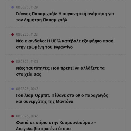
08.08.26 , 11:29
Γιάννης Παπαμιχαήλ: Η συγκινητική ανάρτηση για
τον Δημήτρη Παπαμιχαήλ
08.08.26 , 11:23
Νέο σκάνδαλο: Η UEFA κατέβαλε εξαψήφιο ποσό
στην ερωμένη του Ινφαντίνο
08.08.26 , 11:03
Νέες ταυτότητες: Πού πρέπει να αλλάξετε τα
στοιχεία σας
08.08.26 , 10:47
Γουίλιαμ Όρμπιτ: Πέθανε στα 69 ο παραγωγός
και συνεργάτης της Μαντόνα
08.08.26 , 10:46
Φωτιά σε κτίριο στην Κουμουνδούρου -
Απεγκλωβίστηκε ένα άτομο