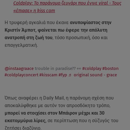
Coldplay: Το παράνομο ζευγάρι που έγινε viral - Τους
«έπιασε» η kiss cam
Η τρυφερή αγκαλιά που έκανε
ανυποψίαστος στην
Κριστίν Άμποτ, φαίνεται πω έφερε την απόλυτη
ανατροπή στη ζωή του
, τόσο προσωπική, όσο και
επαγγελματική.
@instaagraace
trouble in paradise?? 👀
#coldplay
#boston
#coldplayconcert
#kisscam
#fyp
♬ original sound - grace
Όπως αναφέρει η Daily Mail, η παράνομη σχέση που
αποκαλύφθηκε με αυτόν τον απροσδόκητο τρόπο,
μπορεί να στοιχίσει στον Μπάιρον μέχρι και 30
εκατομμύρια λίρες,
σε περίπτωση που η σύζυγός του
ζητήσει διαζύγιο.