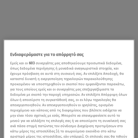
Ενδιαφερόμαστε για το απόρρητό σας
Εμείς και οι
603
συνεργάτες μας αποθηκεύουμε προσωπικά δεδομένα,
όπως δεδομένα περιήγησης ή μοναδικά αναγνωριστικά στοιχεία, και
έχουμε πρόσβαση σε αυτά στη συσκευή σας. Αν επιλέξετε Αποδοχή, θα
καταστεί δυνατή η ενεργοποίηση τεχνολογιών παρακολούθησης
προκειμένου να υποστηριχθούν οι σκοποί που εμφανίζονται παρακάτω,
για τους οποίους εμείς και οι συνεργάτες μας επεξεργαζόμαστε τα
δεδομένα με σκοπό την παροχή υπηρεσιών. Αν επιλέξετε Απόρριψη όλων
όλων ή αποσύρετε τη συγκατάθεσή σας, οι εν λόγω τεχνολογίες θα
απενεργοποιηθούν. Αν απενεργοποιηθούν οι ιχνηλάτες, ορισμένο
περιεχόμενο και κάποιες από τις διαφημίσεις που βλέπετε ενδέχεται να
μην είναι τόσο σχετικές με εσάς. Μπορείτε να επανεμφανίσετε αυτό το
μενού για να αλλάξετε τις επιλογές σας ή να αποσύρετε τη συναίνεσή σας
ανά πάσα στιγμή πατώντας τον σύνδεσμο Διαχείριση προτιμήσεων στο
κάτω μέρος της ιστοσελίδας [ή το αιωρούμενο εικονίδιο στο κάτω
αριστερό μέρος της ιστοσελίδας, εάν υπάρχει]. Οι επιλογές σας θα τεθούν