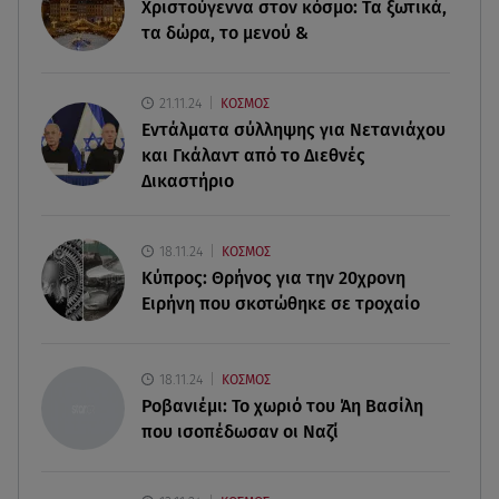
Χριστούγεννα στον κόσμο: Tα ξωτικά,
εργαζόμενους
τα δώρα, το μενού &
08.08.26 , 09:03
8 Αυγούστου: Σήμερα η Παγκόσμια Ημέρα Γάτας
21.11.24
ΚΟΣΜΟΣ
Εντάλματα σύλληψης για Νετανιάχου
08.08.26 , 08:47
και Γκάλαντ από το Διεθνές
Καιρός Δεκαπενταύγουστος: Βοριάδες έως 9
Δικαστήριο
μποφόρ και πτώση θερμοκρασίας
08.08.26 , 03:00
18.11.24
ΚΟΣΜΟΣ
Εορτολόγιο: Ποιοι γιορτάζουν στις 8 Αυγούστου
Κύπρος: Θρήνος για την 20χρονη
Ειρήνη που σκοτώθηκε σε τροχαίο
07.08.26 , 22:40
Χανιά: Φίδι δάγκωσε 13χρονο σε παραλία
18.11.24
ΚΟΣΜΟΣ
Ροβανιέμι: Το χωριό του Άη Βασίλη
που ισοπέδωσαν οι Ναζί