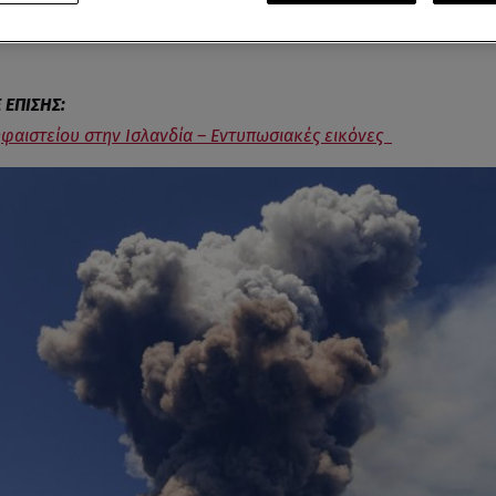
εγάλο και πυκνό σύννεφο έχει κάνει την εμφάνισή του
πάνω 
φαιστείου στην Ισλανδία – Εντυπωσιακές εικόνες