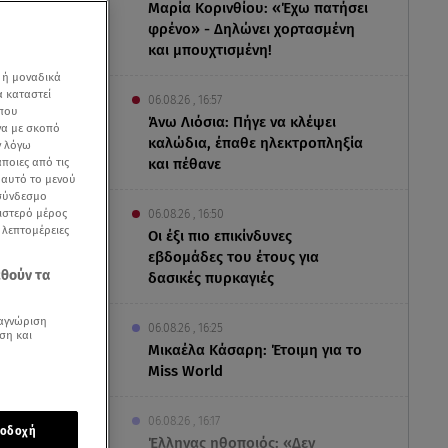
Μαρία Κορινθίου: «Έχω πατήσει
φρένο» - Δηλώνει χορτασμένη
και μπουχτισμένη!
 ή μοναδικά
α καταστεί
06.08.26 , 16:57
 που
Άνω Λιόσια: Πήγε να κλέψει
να με σκοπό
καλώδια, έπαθε ηλεκτροπληξία
ν λόγω
ποιες από τις
και πέθανε
ε αυτό το μενού
 σύνδεσμο
ριστερό μέρος
06.08.26 , 16:50
ς λεπτομέρειες
Οι έξι πιο επικίνδυνες
εβδομάδες του έτους για
εθούν τα
δασικές πυρκαγιές
αγνώριση
06.08.26 , 16:25
ση και
Μικαέλα Κάσαρη: Έτοιμη για το
Miss World
06.08.26 , 16:17
οδοχή
ς
Αίτνας
,
Έλληνας ηθοποιός: «Δεν