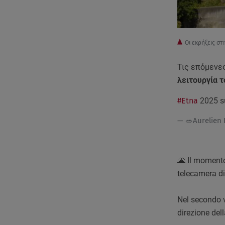
Οι εκρήξεις στ
Τις επόμεν
λειτουργία τ
#Etna
2025 su
— 🥗Aurelien
🌋 Il momento
telecamera di
Nel secondo vi
direzione del