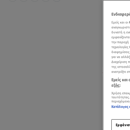
Ενδιαφερό
Εμείς και οι
αναγνωριστι
δυνατή η ε
εμφανίζοντα
την παροχή 
τεχνολογίες
διαφημίσεις
για να αλλά
Διαχείριση 
της ιστοσελί
Εκρήγνυται η Έ
ανατρέξτε σ
Εμείς και
εξής:
Χρήση επακ
ταυτότητας.
περιεχόμενο
Κατάλογος 
Ακούστ
Εμφάνισ
Απίστευτες 