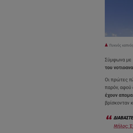
Πυκνός καπνός
Σύμφωνα με 
του νοτιοαν
Οι πρώτες π
παρόν, αφού
έχουν απομακ
βρίσκονταν 
Μήλος: Έ