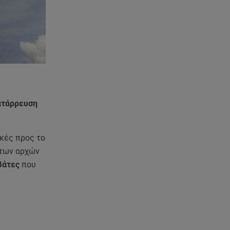
Γουλιώτη: «Γέμισε» χρώμα το
Instagram της από το
WorldPride στο Άμστερνταμ
06.08.26 , 15:35
Suzuki: Δείτε πόσα αυτοκίνητα
πούλησε
06.08.26 , 15:22
ατάρρευση
Αρίνα Σαμπαλένκα: Ξανά στη
Μύκονο για βουτιές μαζί με τον
Γιώργο Φραγκούλη
ικές προς το
 των αρχών
06.08.26 , 15:05
βάτες
που
Κατερίνα Γερονικολού: «Έριξε»
το Instagram με το μαύρο της
μπικίνι
06.08.26 , 15:02
Συγκινεί ο Κώστας Σαμαράς: Η