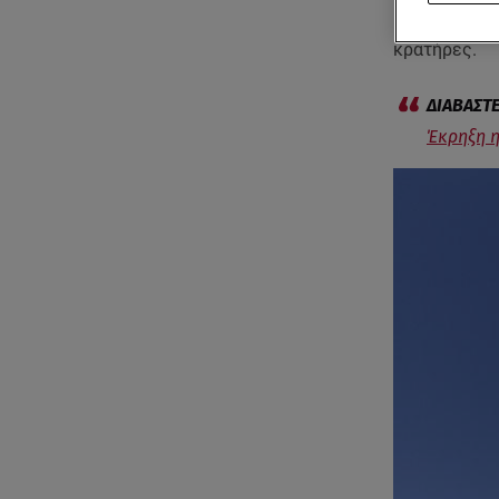
καθώς ένα
μ
κρατήρες.
Έκρηξη η