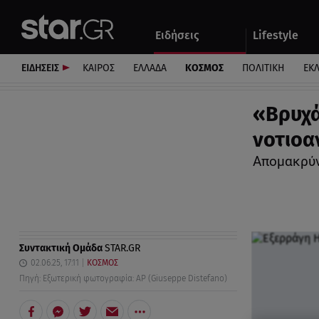
Αθλητικά
Quiz
Ειδήσεις
Lifestyle
Αυτοκίνητο
ΕΙΔΗΣΕΙΣ
ΚΑΙΡΟΣ
ΕΛΛΑΔΑ
ΚΟΣΜΟΣ
ΠΟΛΙΤΙΚΗ
ΕΚ
«Βρυχά
νοτιοα
Απομακρύν
Συντακτική Ομάδα
STAR.GR
02.06.25, 17:11
ΚΟΣΜΟΣ
Πηγή: Εξωτερική φωτογραφία: AP (Giuseppe Distefano)