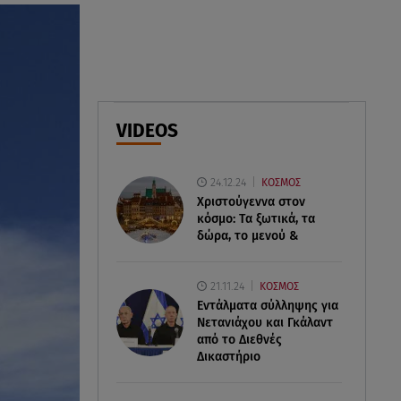
οικογενειακή φωτογραφία με
την αδελφή του
06.08.26 , 14:41
Κηδεία Λάκη Χαλκιά:
Συντετριμμένη η σύζυγός του
VIDEOS
στο τελευταίο «αντίο»
06.08.26 , 14:34
24.12.24
ΚΟΣΜΟΣ
«Πάμε για νέα θεραπεία»: Η νέα
Χριστούγεννα στον
φωτογραφία του Παράσχου από
κόσμο: Tα ξωτικά, τα
το νοσοκομείο
δώρα, το μενού &
21.11.24
ΚΟΣΜΟΣ
Εντάλματα σύλληψης για
Νετανιάχου και Γκάλαντ
από το Διεθνές
Δικαστήριο