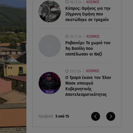
18.11.24
ΚΟΣΜΟΣ
Κύπρος: Θρήνος για την
20χρονη Ειρήνη που
σκοτώθηκε σε τροχαίο
18.11.24
ΚΟΣΜΟΣ
Ροβανιέμι: Το χωριό του
Άη Βασίλη που
ισοπέδωσαν οι Ναζί
13.11.24
ΚΟΣΜΟΣ
O Τραμπ έκανε τον Έλον
Μασκ υπουργό
Κυβερνητικής
Αποτελεσματικότητας
Προβολή
5 από 15