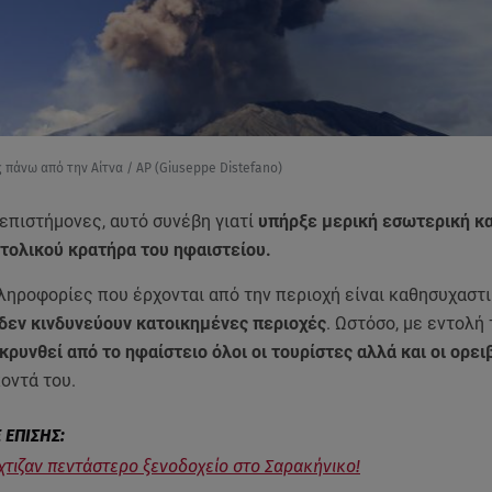
 πάνω από την Αίτνα / AP (Giuseppe Distefano)
επιστήμονες, αυτό συνέβη γιατί
υπήρξε μερική εσωτερική κ
ατολικού κρατήρα του ηφαιστείου.
ληροφορίες που έρχονται από την περιοχή είναι καθησυχαστ
δεν κινδυνεύουν κατοικημένες περιοχές
. Ωστόσο, με εντολή
ρυνθεί από το ηφαίστειο όλοι οι τουρίστες αλλά και οι ορει
κοντά του.
χτιζαν πεντάστερο ξενοδοχείο στο Σαρακήνικο!