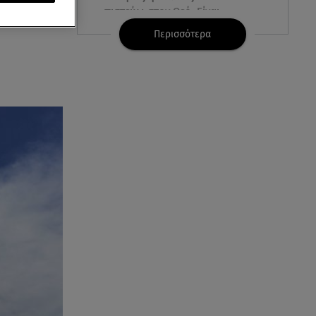
πιστεύω στον Θεό. Είναι
από τους
δημιούργημα του ανθρώπου»
Περισσότερα
06.08.26 , 16:00
Σημάδια που φανερώνουν
διαίσθηση και ότι ξέρεις να
«διαβάζεις» ανθρώπους
06.08.26 , 16:00
Συντάξεις: Τρέχουν να
προλάβουν όσοι είναι κοντά σε
ηλικία συνταξιοδότησης
06.08.26 , 15:57
Στα όριά του το Νοσοκομείο
Ζακύνθου: Περιστατικά
βιασμών, μέθης & τροχαία
06.08.26 , 15:37