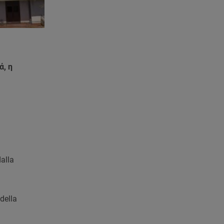
ά, η
dalla
 della