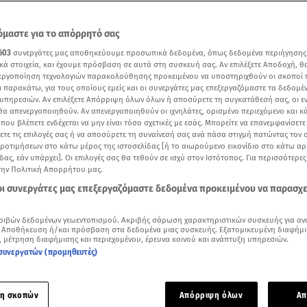
μαστε για το απόρρητό σας
603
συνεργάτες μας αποθηκεύουμε προσωπικά δεδομένα, όπως δεδομένα περιήγησης
κά στοιχεία, και έχουμε πρόσβαση σε αυτά στη συσκευή σας. Αν επιλέξετε Αποδοχή, θ
νεργοποίηση τεχνολογιών παρακολούθησης προκειμένου να υποστηριχθούν οι σκοποί
ι παρακάτω, για τους οποίους εμείς και οι συνεργάτες μας επεξεργαζόμαστε τα δεδομέ
υπηρεσιών. Αν επιλέξετε Απόρριψη όλων όλων ή αποσύρετε τη συγκατάθεσή σας, οι ε
 θα απενεργοποιηθούν. Αν απενεργοποιηθούν οι ιχνηλάτες, ορισμένο περιεχόμενο και κά
 που βλέπετε ενδέχεται να μην είναι τόσο σχετικές με εσάς. Μπορείτε να επανεμφανίσετ
ξετε τις επιλογές σας ή να αποσύρετε τη συναίνεσή σας ανά πάσα στιγμή πατώντας τον
προτιμήσεων στο κάτω μέρος της ιστοσελίδας [ή το αιωρούμενο εικονίδιο στο κάτω α
δας, εάν υπάρχει]. Οι επιλογές σας θα τεθούν σε ισχύ στον Ιστότοπος. Για περισσότερε
τνα - Απίστευτες εικόνες / Reuters
την Πολιτική Απορρήτου μας.
 οι συνεργάτες μας επεξεργαζόμαστε δεδομένα προκειμένου να παρασχ
Δείτε περισσότερα άρθρα μας στα αποτελέσματα αναζήτησης
ριβών δεδομένων γεωεντοπισμού. Ακριβής σάρωση χαρακτηριστικών συσκευής για αν
Add star.gr on Google
 Αποθήκευση ή/και πρόσβαση στα δεδομένα μιας συσκευής. Εξατομικευμένη διαφήμι
, μέτρηση διαφήμισης και περιεχομένου, έρευνα κοινού και ανάπτυξη υπηρεσιών.
συνεργατών (προμηθευτές)
ε το άρθρο
--:--
λεπτά
η σκοπών
Απόρριψη όλων
Απ
εικόνες κάνουν τον γύρο του διαδικτύου από
το
ηφαίστειο
τη