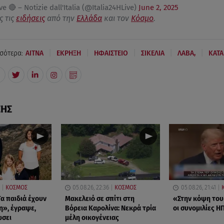
ve 🔴 – Notizie dall'Italia (@Italia24HLive)
June 2, 2025
ς τις
ειδήσεις
από την
Ελλάδα
και τον
Κόσμο
.
|
|
|
|
|
σότερα:
ΑΙΤΝΑ
ΕΚΡΗΞΗ
ΗΦΑΙΣΤΕΙΟ
ΣΙΚΕΛΙΑ
ΛΑΒΑ,
ΚΑΤΑ
ΣΗΣ
ΚΟΣΜΟΣ
05.08.26, 22:36
ΚΟΣΜΟΣ
05.08.26, 21:41
α παιδιά έχουν
Μακελειό σε σπίτι στη
«Στην κόψη του
η», έγραψε,
Βόρεια Καρολίνα: Νεκρά τρία
οι συνομιλίες ΗΠ
ώσει
μέλη οικογένειας