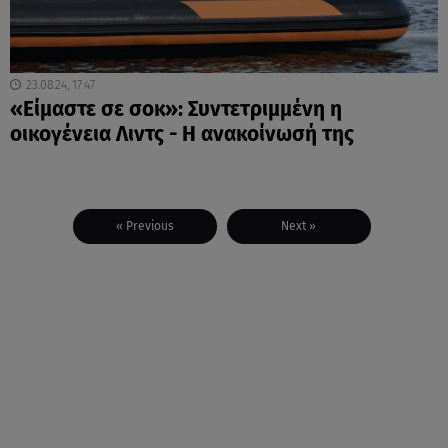
23.08.24, 17:47
«Είμαστε σε σοκ»: Συντετριμμένη η
οικογένεια Λιντς - Η ανακοίνωσή της
« Previous
Next »