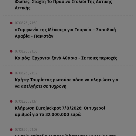
Φωτιές: Στάχτη Το Πράσινο Στολίδι Της Δυτικής
Αττικής
07.08.26 , 21:50
«Συμφωνία της Μέκκας» για Τουρκία – Σαουδική
Αραβία - Πακιστάν
07.08.26 , 21:50
Καιρός: Έρχονται ξανά 40άρια - Σε ποιες περιοχές
07.08.26 , 21:32
Κρήτη: Τουρίστας ρωτούσε πόσο να πληρώσει για
να ασελγήσει σε 10χρονη
07.08.26 , 21:17
Κλήρωση Eurojackpot 7/8/2026: Οι τυχεροί
αριθμοί για τα 32.000.000 ευρώ
07.08.26 , 21:03