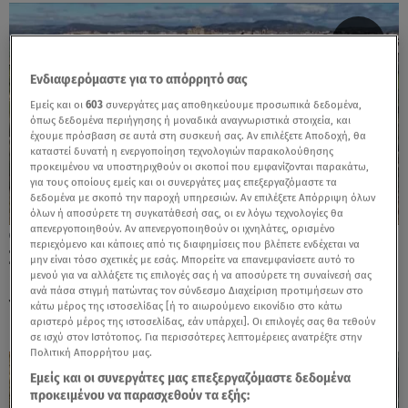
Ενδιαφερόμαστε για το απόρρητό σας
Εμείς και οι
603
συνεργάτες μας αποθηκεύουμε προσωπικά δεδομένα,
όπως δεδομένα περιήγησης ή μοναδικά αναγνωριστικά στοιχεία, και
έχουμε πρόσβαση σε αυτά στη συσκευή σας. Αν επιλέξετε Αποδοχή, θα
καταστεί δυνατή η ενεργοποίηση τεχνολογιών παρακολούθησης
προκειμένου να υποστηριχθούν οι σκοποί που εμφανίζονται παρακάτω,
για τους οποίους εμείς και οι συνεργάτες μας επεξεργαζόμαστε τα
δεδομένα με σκοπό την παροχή υπηρεσιών. Αν επιλέξετε Απόρριψη όλων
όλων ή αποσύρετε τη συγκατάθεσή σας, οι εν λόγω τεχνολογίες θα
απενεργοποιηθούν. Αν απενεργοποιηθούν οι ιχνηλάτες, ορισμένο
27.01.26, 17:43
περιεχόμενο και κάποιες από τις διαφημίσεις που βλέπετε ενδέχεται να
Σικελία: Ρήγμα μήκους 4 χλμ από
μην είναι τόσο σχετικές με εσάς. Μπορείτε να επανεμφανίσετε αυτό το
μενού για να αλλάξετε τις επιλογές σας ή να αποσύρετε τη συναίνεσή σας
κατολίσθηση- Σπίτια «γλιστρούν» στον
ανά πάσα στιγμή πατώντας τον σύνδεσμο Διαχείριση προτιμήσεων στο
γκρεμό
κάτω μέρος της ιστοσελίδας [ή το αιωρούμενο εικονίδιο στο κάτω
αριστερό μέρος της ιστοσελίδας, εάν υπάρχει]. Οι επιλογές σας θα τεθούν
σε ισχύ στον Ιστότοπος. Για περισσότερες λεπτομέρειες ανατρέξτε στην
Πολιτική Απορρήτου μας.
Εμείς και οι συνεργάτες μας επεξεργαζόμαστε δεδομένα
προκειμένου να παρασχεθούν τα εξής: