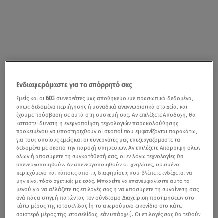
Ενδιαφερόμαστε για το απόρρητό σας
Εμείς και οι
603
συνεργάτες μας αποθηκεύουμε προσωπικά δεδομένα,
όπως δεδομένα περιήγησης ή μοναδικά αναγνωριστικά στοιχεία, και
έχουμε πρόσβαση σε αυτά στη συσκευή σας. Αν επιλέξετε Αποδοχή, θα
καταστεί δυνατή η ενεργοποίηση τεχνολογιών παρακολούθησης
προκειμένου να υποστηριχθούν οι σκοποί που εμφανίζονται παρακάτω,
για τους οποίους εμείς και οι συνεργάτες μας επεξεργαζόμαστε τα
δεδομένα με σκοπό την παροχή υπηρεσιών. Αν επιλέξετε Απόρριψη όλων
όλων ή αποσύρετε τη συγκατάθεσή σας, οι εν λόγω τεχνολογίες θα
απενεργοποιηθούν. Αν απενεργοποιηθούν οι ιχνηλάτες, ορισμένο
περιεχόμενο και κάποιες από τις διαφημίσεις που βλέπετε ενδέχεται να
μην είναι τόσο σχετικές με εσάς. Μπορείτε να επανεμφανίσετε αυτό το
μενού για να αλλάξετε τις επιλογές σας ή να αποσύρετε τη συναίνεσή σας
ανά πάσα στιγμή πατώντας τον σύνδεσμο Διαχείριση προτιμήσεων στο
κάτω μέρος της ιστοσελίδας [ή το αιωρούμενο εικονίδιο στο κάτω
αριστερό μέρος της ιστοσελίδας, εάν υπάρχει]. Οι επιλογές σας θα τεθούν