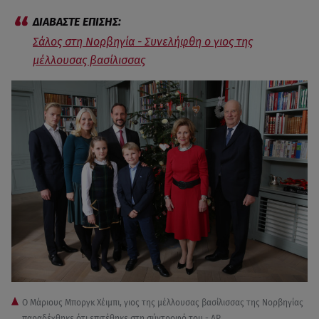
Σάλος στη Νορβηγία - Συνελήφθη ο γιος της
μέλλουσας βασίλισσας
Ο Μάριους Μποργκ Χέιμπι, γιος της μέλλουσας βασίλισσας της Νορβηγίας
παραδέχθηκε ότι επιτέθηκε στη σύντροφό του - AP