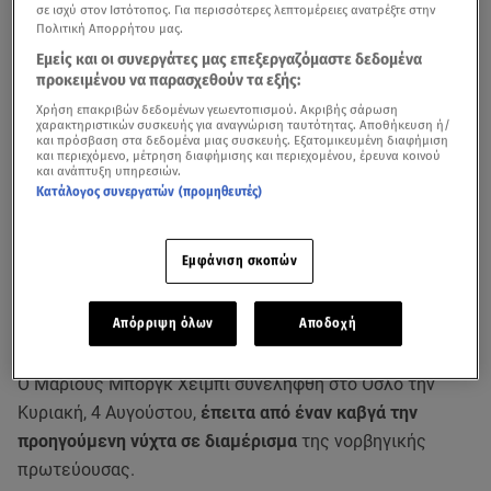
σε ισχύ στον Ιστότοπος. Για περισσότερες λεπτομέρειες ανατρέξτε στην
Πολιτική Απορρήτου μας.
Εμείς και οι συνεργάτες μας επεξεργαζόμαστε δεδομένα
προκειμένου να παρασχεθούν τα εξής:
Χρήση επακριβών δεδομένων γεωεντοπισμού. Ακριβής σάρωση
χαρακτηριστικών συσκευής για αναγνώριση ταυτότητας. Αποθήκευση ή/
και πρόσβαση στα δεδομένα μιας συσκευής. Εξατομικευμένη διαφήμιση
και περιεχόμενο, μέτρηση διαφήμισης και περιεχομένου, έρευνα κοινού
και ανάπτυξη υπηρεσιών.
Κατάλογος συνεργατών (προμηθευτές)
Ο προγονός του διαδόχου του θρόνου της
Νορβηγίας
, ο
μεγαλύτερος γιος της πριγκίπισσας Μέτε-Μάριτ,
Εμφάνιση σκοπών
παραδέχτηκε ότι επιτέθηκε στη σύντροφό του, με μια
ανακοίνωση που δόθηκε σήμερα στη δημοσιότητα από το
Απόρριψη όλων
Αποδοχή
νορβηγικό μέσο ενημέρωσης NRK.
Ο Μάριους Μποργκ Χέιμπι συνελήφθη στο Όσλο την
Κυριακή, 4 Αυγούστου,
έπειτα από έναν καβγά την
προηγούμενη νύχτα σε διαμέρισμα
της νορβηγικής
πρωτεύουσας.