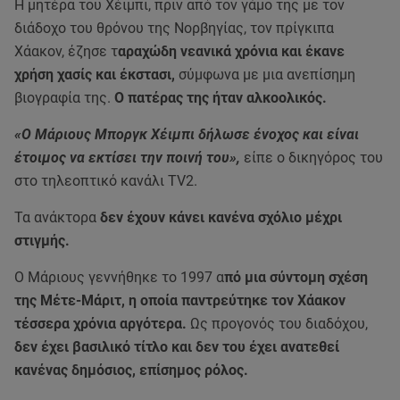
Η μητέρα του Χέιμπι, πριν από τον γάμο της με τον
διάδοχο του θρόνου της Νορβηγίας, τον πρίγκιπα
Χάακον, έζησε τ
αραχώδη νεανικά χρόνια και έκανε
χρήση χασίς και έκστασι,
σύμφωνα με μια ανεπίσημη
βιογραφία της.
Ο πατέρας της ήταν αλκοολικός.
«Ο Μάριους Μποργκ Χέιμπι δήλωσε ένοχος και είναι
έτοιμος να εκτίσει την ποινή του»,
είπε ο δικηγόρος του
στο τηλεοπτικό κανάλι TV2.
Τα ανάκτορα
δεν έχουν κάνει κανένα σχόλιο μέχρι
στιγμής.
Ο Μάριους γεννήθηκε το 1997 α
πό μια σύντομη σχέση
της Μέτε-Μάριτ, η οποία παντρεύτηκε τον Χάακον
τέσσερα χρόνια αργότερα.
Ως προγονός του διαδόχου,
δεν έχει βασιλικό τίτλο και δεν του έχει ανατεθεί
κανένας δημόσιος, επίσημος ρόλος.