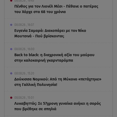
08.08.26 , 16:45
Πένθος για τον Λιονέλ Μέσι - Πέθανε ο πατέρας
του Χόρχε στα 68 του χρόνια
08.08.26 , 16:07
Ευγενία Σαμαρά: Διακοπάρει με τον Νίκο
Μουτσινά - Πού βρίσκονται;
08.08.26 , 16:00
Back to black: η διαχρονική αξία του μαύρου
στην καλοκαιρινή γκαρνταρόμπα
08.08.26 , 15:20
Δούκισσα Νομικού: Από τη Μύκονο «πετάχτηκε»
στη Γαλλική Πολυνησία!
08.08.26 , 15:01
Λυκαβηττός: Σε 57χρονη γυναίκα ανήκει η σορός
που βρέθηκε σε σπηλιά