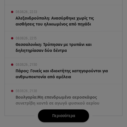
08.08.26 , 22:33
Αλεξανδρούπολη: Ανασύρθηκε χωρίς τις
αισθήσεις του ηλικιωμένος από πηγάδι
08.08.26 , 22:15
Θεσσαλονίκη: Τρύπησαν με τρυπάνι και
δηλητηρίασαν δύο δέντρα
08.08.26 , 21:50
Πάρος: Γονείς και ιδιοκτήτης κατηγορούνται για
ανθρωποκτονία από αμέλεια
08.08.26 , 21:38
Βουλγαρία:Μη επανδρωμένο αεροσκάφος
συνετρίβη κοντά σε αγωγό φυσικού αερίου
Περισσότερα
08.08.26 , 21:32
Φωτιά στην Αττικοβοιωτία: Ενέργεια ίση με έξι