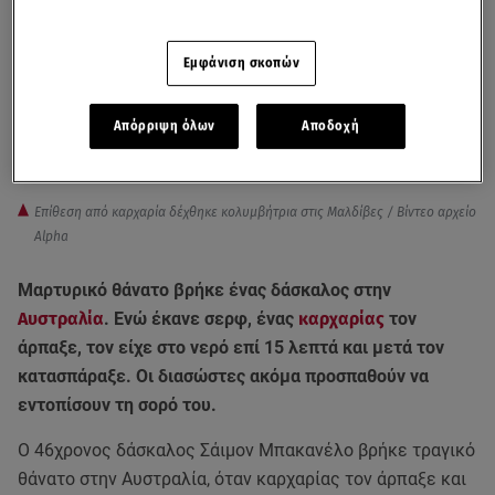
Εμφάνιση σκοπών
Απόρριψη όλων
Αποδοχή
Επίθεση από καρχαρία δέχθηκε κολυμβήτρια στις Μαλδίβες / Βίντεο αρχείο
Alpha
Μαρτυρικό θάνατο βρήκε ένας δάσκαλος στην
Αυστραλία
. Ενώ έκανε σερφ, ένας
καρχαρίας
τον
άρπαξε, τον είχε στο νερό επί 15 λεπτά και μετά τον
κατασπάραξε. Οι διασώστες ακόμα προσπαθούν να
εντοπίσουν τη σορό του.
Ο 46χρονος δάσκαλος Σάιμον Μπακανέλο βρήκε τραγικό
θάνατο στην Αυστραλία, όταν καρχαρίας τον άρπαξε και