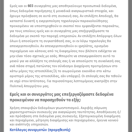
Εμείς και οι
603
συνεργάτες μας αποθηκεύουμε προσωπικά δεδομένα,
όπως δεδομένα περιήγησης ή μοναδικά αναγνωριστικά στοιχεία, και
έχουμε πρόσβαση σε αυτά στη συσκευή σας. Αν επιλέξετε Αποδοχή, θα
καταστεί δυνατή η ενεργοποίηση τεχνολογιών παρακολούθησης
προκειμένου να υποστηριχθούν οι σκοποί που εμφανίζονται παρακάτω,
για τους οποίους εμείς και οι συνεργάτες μας επεξεργαζόμαστε τα
δεδομένα με σκοπό την παροχή υπηρεσιών. Αν επιλέξετε Απόρριψη όλων
όλων ή αποσύρετε τη συγκατάθεσή σας, οι εν λόγω τεχνολογίες θα
απενεργοποιηθούν. Αν απενεργοποιηθούν οι ιχνηλάτες, ορισμένο
περιεχόμενο και κάποιες από τις διαφημίσεις που βλέπετε ενδέχεται να
μην είναι τόσο σχετικές με εσάς. Μπορείτε να επανεμφανίσετε αυτό το
μενού για να αλλάξετε τις επιλογές σας ή να αποσύρετε τη συναίνεσή σας
ανά πάσα στιγμή πατώντας τον σύνδεσμο Διαχείριση προτιμήσεων στο
κάτω μέρος της ιστοσελίδας [ή το αιωρούμενο εικονίδιο στο κάτω
αριστερό μέρος της ιστοσελίδας, εάν υπάρχει]. Οι επιλογές σας θα τεθούν
σε ισχύ στον Ιστότοπος. Για περισσότερες λεπτομέρειες ανατρέξτε στην
Πολιτική Απορρήτου μας.
Εμείς και οι συνεργάτες μας επεξεργαζόμαστε δεδομένα
προκειμένου να παρασχεθούν τα εξής:
Χρήση επακριβών δεδομένων γεωεντοπισμού. Ακριβής σάρωση
χαρακτηριστικών συσκευής για αναγνώριση ταυτότητας. Αποθήκευση ή/
και πρόσβαση στα δεδομένα μιας συσκευής. Εξατομικευμένη διαφήμιση
και περιεχόμενο, μέτρηση διαφήμισης και περιεχομένου, έρευνα κοινού
και ανάπτυξη υπηρεσιών.
Κατάλογος συνεργατών (προμηθευτές)