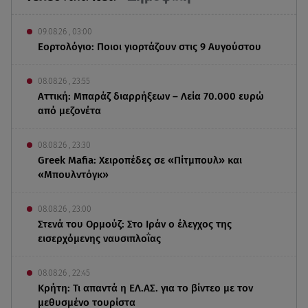
09.08.26 , 03:00
Εορτολόγιο: Ποιοι γιορτάζουν στις 9 Αυγούστου
08.08.26 , 23:55
Αττική: Μπαράζ διαρρήξεων – Λεία 70.000 ευρώ
από μεζονέτα
08.08.26 , 23:30
Greek Mafia: Χειροπέδες σε «Πίτμπουλ» και
«Μπουλντόγκ»
08.08.26 , 23:00
Στενά του Ορμούζ: Στο Ιράν ο έλεγχος της
εισερχόμενης ναυσιπλοΐας
08.08.26 , 22:45
Κρήτη: Τι απαντά η ΕΛ.ΑΣ. για το βίντεο με τον
μεθυσμένο τουρίστα