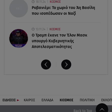
Νεκρή μεγαλόσωμη αρκούδα στην Καστοριά,
18.11.24
ΚΟΣΜΟΣ
πιθανόν από πυροβολισμό
Ροβανιέμι: Το χωριό του Άη Βασίλη
που ισοπέδωσαν οι Ναζί
13.11.24
ΚΟΣΜΟΣ
O Τραμπ έκανε τον Έλον Μασκ
υπουργό Κυβερνητικής
Αποτελεσματικότητας
ΕΙΔΗΣΕΙΣ
ΚΑΙΡΟΣ
ΕΛΛΑΔΑ
ΚΟΣΜΟΣ
ΠΟΛΙΤΙΚΗ
ΕΚΛΟΓ
Back to Top