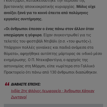
Γκουτζαράτ, κατασκευάστηκε την περίοδο της
βρετανικής αποικιοκρατικής κυριαρχίας.
Μόλις είχε
ανοίξει ξανά για το κοινό έπειτα από πολύμηνες
εργασίες συντήρησης.
«Οι άνθρωποι έπεσαν ο ένας πάνω στον άλλον όταν
υποχώρησε η γέφυρα
. Είχαν συγκεντρωθεί για τις
τελετές του φεστιβάλ Ντιβάλι (σ.σ. «του φωτός»).
Υπάρχουν πολλές γυναίκες και παιδιά ανάμεσα στα
θύματα», αφηγήθηκε αυτόπτης μάρτυρας σε ινδικό μέσο
ενημέρωσης. Ο Π. Ντεκαβαντίγια, ο αρχηγός της
αστυνομίας στη Μόρμπι, είπε νωρίτερα στο Γαλλικό
Πρακτορείο ότι πάνω από 130 άνθρωποι διασώθηκαν.
Ινδία: Στις Φλόγες Λεωφορείο - Άνθρωποι Κάηκαν
Ζωντανοί