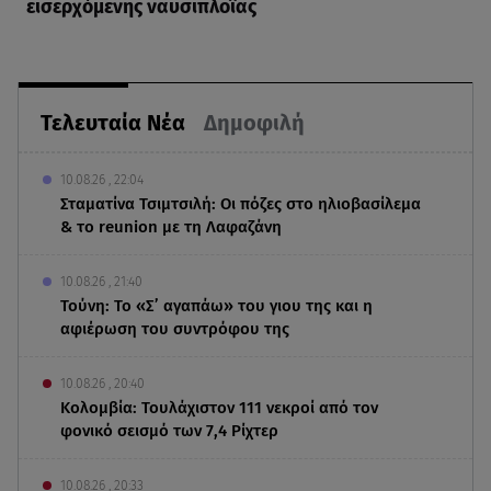
εισερχόμενης ναυσιπλοΐας
Τελευταία Νέα
Δημοφιλή
10.08.26 , 22:04
Σταματίνα Τσιμτσιλή: Οι πόζες στο ηλιοβασίλεμα
& το reunion με τη Λαφαζάνη
10.08.26 , 21:40
Τούνη: Το «Σ’ αγαπάω» του γιου της και η
αφιέρωση του συντρόφου της
10.08.26 , 20:40
Κολομβία: Τουλάχιστον 111 νεκροί από τον
φονικό σεισμό των 7,4 Ρίχτερ
10.08.26 , 20:33