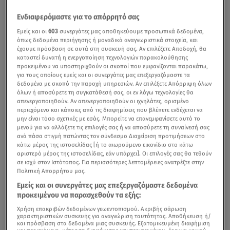
Ενδιαφερόμαστε για το απόρρητό σας
Εμείς και οι
603
συνεργάτες μας αποθηκεύουμε προσωπικά δεδομένα,
όπως δεδομένα περιήγησης ή μοναδικά αναγνωριστικά στοιχεία, και
έχουμε πρόσβαση σε αυτά στη συσκευή σας. Αν επιλέξετε Αποδοχή, θα
καταστεί δυνατή η ενεργοποίηση τεχνολογιών παρακολούθησης
προκειμένου να υποστηριχθούν οι σκοποί που εμφανίζονται παρακάτω,
για τους οποίους εμείς και οι συνεργάτες μας επεξεργαζόμαστε τα
δεδομένα με σκοπό την παροχή υπηρεσιών. Αν επιλέξετε Απόρριψη όλων
όλων ή αποσύρετε τη συγκατάθεσή σας, οι εν λόγω τεχνολογίες θα
Στην επιχείρηση διάσωσης συμμετέχουν δύτες, πλεούμενα και δεκάδες
απενεργοποιηθούν. Αν απενεργοποιηθούν οι ιχνηλάτες, ορισμένο
περιεχόμενο και κάποιες από τις διαφημίσεις που βλέπετε ενδέχεται να
άνδρες του στρατού / Βίντεο Reuters
μην είναι τόσο σχετικές με εσάς. Μπορείτε να επανεμφανίσετε αυτό το
μενού για να αλλάξετε τις επιλογές σας ή να αποσύρετε τη συναίνεσή σας
Τουλάχιστον 130 άνθρωποι έχασαν τη ζωή τους στην
ανά πάσα στιγμή πατώντας τον σύνδεσμο Διαχείριση προτιμήσεων στο
κάτω μέρος της ιστοσελίδας [ή το αιωρούμενο εικονίδιο στο κάτω
Ινδία
όταν κρεμαστή πεζογέφυρα της εποχής της
αριστερό μέρος της ιστοσελίδας, εάν υπάρχει]. Οι επιλογές σας θα τεθούν
αποικιοκρατίας που συνέδεε τις όχθες ποταμού
σε ισχύ στον Ιστότοπος. Για περισσότερες λεπτομέρειες ανατρέξτε στην
Πολιτική Απορρήτου μας.
κατέρρευσε χθες Κυριακή το βράδυ στην πολιτεία
Εμείς και οι συνεργάτες μας επεξεργαζόμαστε δεδομένα
Γκουτζαράτ (δυτικά), ανακοίνωσε η αστυνομία.
προκειμένου να παρασχεθούν τα εξής:
Χρήση επακριβών δεδομένων γεωεντοπισμού. Ακριβής σάρωση
χαρακτηριστικών συσκευής για αναγνώριση ταυτότητας. Αποθήκευση ή/
και πρόσβαση στα δεδομένα μιας συσκευής. Εξατομικευμένη διαφήμιση
Κατέρρευσε κρεμαστή γέφυρα στην Ινδία –