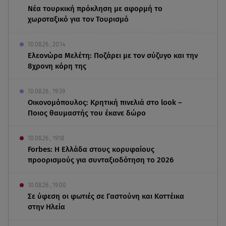
Νέα τουρκική πρόκληση με αφορμή το
χωροταξικό για τον Τουρισμό
10.08.26 , 20:14
Ελεονώρα Μελέτη: Ποζάρει με τον σύζυγο και την
8χρονη κόρη της
10.08.26 , 19:39
Οικονομόπουλος: Κρητική πινελιά στο look –
Ποιος θαυμαστής του έκανε δώρο
10.08.26 , 19:18
Forbes: Η Ελλάδα στους κορυφαίους
προορισμούς για συνταξιοδότηση το 2026
10.08.26 , 19:00
Σε ύφεση οι φωτιές σε Γαστούνη και Κοττέικα
στην Ηλεία