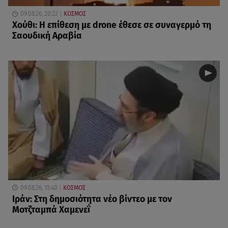
09.08.26, 20:22
ΚΟΣΜΟΣ
Χούθι: Η επίθεση με drone έθεσε σε συναγερμό τη
Σαουδική Αραβία
09.08.26, 15:40
ΚΟΣΜΟΣ
Ιράν: Στη δημοσιότητα νέο βίντεο με τον
Μοτζταμπά Χαμενεΐ