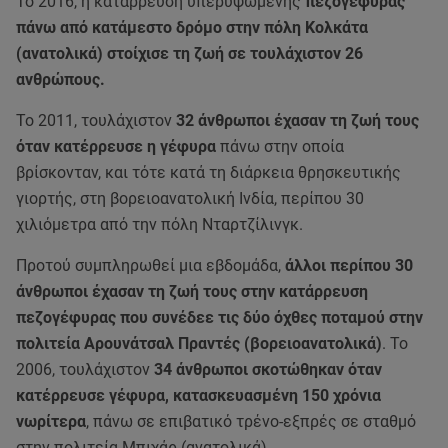
Το 2016, η κατάρρευση υπερυψωμένης
πεζογέφυρας
πάνω από κατάμεστο δρόμο στην πόλη Κολκάτα
(ανατολικά) στοίχισε τη ζωή σε τουλάχιστον 26
ανθρώπους.
Το 2011, τουλάχιστον
32 άνθρωποι έχασαν τη ζωή τους
όταν κατέρρευσε η γέφυρα
πάνω στην οποία
βρίσκονταν, και τότε κατά τη διάρκεια θρησκευτικής
γιορτής, στη βορειοανατολική Ινδία, περίπου 30
χιλιόμετρα από την πόλη Νταρτζίλινγκ.
Προτού συμπληρωθεί μια εβδομάδα,
άλλοι περίπου 30
άνθρωποι έχασαν τη ζωή τους στην κατάρρευση
πεζογέφυρας που συνέδεε τις δύο όχθες ποταμού στην
πολιτεία Αρουνάτσαλ Πραντές (βορειοανατολικά)
. Το
2006, τουλάχιστον
34 άνθρωποι σκοτώθηκαν όταν
κατέρρευσε γέφυρα, κατασκευασμένη 150 χρόνια
νωρίτερα
, πάνω σε επιβατικό τρένο-εξπρές σε σταθμό
στην πολιτεία Μπιχάρ (ανατολικά).