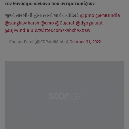
τον θανάσιμο κίνδυνο που αντιμετωπίζουν.
જુઓ મોરબીની હોનારતનો લાઈવ વીડિયો
@pmo
@PMOIndia
@sanghaviharsh
@cmo
@Gujarat
@dgpgujarat
@BJP4India
pic.twitter.com/x9hxhAXXaw
— Chetan Patel (@CDPatelMedia)
October 31, 2022