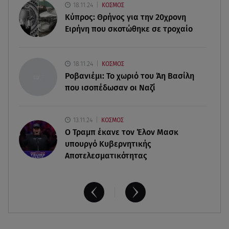
10.08.26 , 18:11
18.11.24
ΚΟΣΜΟΣ
Το προσωπικό «αντίο» της Μάρας Ζαχαρέα στον
Κύπρος: Θρήνος για την 20χρονη
Στέλιο Ράμφο
Ειρήνη που σκοτώθηκε σε τροχαίο
10.08.26 , 18:11
Μαριαλένα Ρουμελιώτη: Θηλάζει τον 2 μηνών γιο
18.11.24
ΚΟΣΜΟΣ
της στην παραλία
Ροβανιέμι: Το χωριό του Άη Βασίλη
που ισοπέδωσαν οι Ναζί
13.11.24
ΚΟΣΜΟΣ
O Τραμπ έκανε τον Έλον Μασκ
υπουργό Κυβερνητικής
Αποτελεσματικότητας