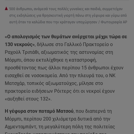
500 άνθρωποι, ανάμεσά τους πολλές γυναίκες και παιδιά, συμμετείχαν
στις εκδηλώσεις για θρησκευτική γιορτή πάνω στη γέφυρα και γύρω από
αυτή όταν τα καλώδια που την κράταγαν υποχώρησαν / Φωτογραφία AP
«Ο απολογισμός των θυμάτων ανέρχεται μέχρι τώρα σε
130 νεκρούς»
, δήλωσε στο Γαλλικό Πρακτορείο ο
Ραχούλ Τριπάθι, αξιωματικός της αστυνομίας στη
Μόρμπι, όπου εκτυλίχθηκε η καταστροφή,
προσθέτοντας πως άλλοι περίπου 15 άνθρωποι έχουν
εισαχθεί σε νοσοκομεία. Από την πλευρά του, ο ΝΚ
Ματσχάρ, τοπικός αξιωματούχος, μίλησε στο
πρακτορείο ειδήσεων Ρόιτερς ότι οι νεκροί έχουν
«αυξηθεί στους 132».
Η γέφυρα στον ποταμό Ματσού
, που διαπερνά τη
Μόρμπι, περίπου 200 χιλιόμετρα δυτικά από την
Αχμενταμπάντ, τη μεγαλύτερη πόλη της πολιτείας