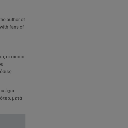
νέες τεχνολογίες
07.08.26 , 13:33
the author of
Καινούργιου:Πένθος για
 with fans of
συνεργάτιδά της «Θα μου
λείπεις πάντα και για πάντα»
07.08.26 , 13:16
Γιάννης Στάνκογλου: Δείτε τον
α, οι οποίοι
έφηβο με μακριά μαλλιά
ου
μόσιες
07.08.26 , 13:04
Συνελήφθη 31χρονος για τις
δολοφονίες του «Ζαμπόν» και
ου έχει
του Σκαφτούρου
ότερ, μετά
07.08.26 , 12:51
Μαριαλένα Ρουμελιώτη: Δύο
-υπέροχοι- μήνες τον γιο της