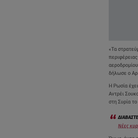
«Τα στρατεύμ
περιφέρειας
αεροδρομίου 
δήλωσε ο Αρ
Η Ρωσία έχε
Αντρέι Σουκο
στη Συρία το
Νέες κυρ