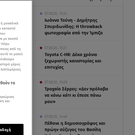
07.08.26 , 15:24
Ιωάννα Τούνη - Δημήτρης
 ή μοναδικά
Σπυριδωνίδης: Η throwback
α καταστεί
φωτογραφία από την Ίμπιζα
 που
να με σκοπό
ν λόγω
07.08.26 , 15:21
ποιες από τις
ε αυτό το μενού
Toyota C-HR: Δέκα χρόνια
 σύνδεσμο
ξεχωριστής καινοτομίας και
ριστερό μέρος
επιτυχίας
ς λεπτομέρειες
07.08.26 , 15:09
εθούν τα
Τροχαίο Σέρρες: «Δεν πρόλαβα
να κάνω κάτι κι έπεσε πάνω
αγνώριση
ση και
μου»
07.08.26 , 14:49
Πέθανε η δημοσιογράφος και
ολοκληρωθεί/
πρώην σύζυγος του Βασίλη
οδοχή