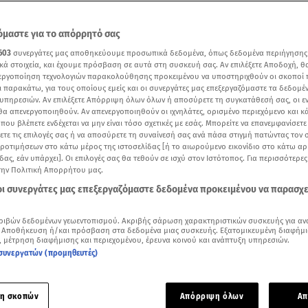
μαστε για το απόρρητό σας
603
συνεργάτες μας αποθηκεύουμε προσωπικά δεδομένα, όπως δεδομένα περιήγησης
κά στοιχεία, και έχουμε πρόσβαση σε αυτά στη συσκευή σας. Αν επιλέξετε Αποδοχή, θ
νεργοποίηση τεχνολογιών παρακολούθησης προκειμένου να υποστηριχθούν οι σκοποί
ι παρακάτω, για τους οποίους εμείς και οι συνεργάτες μας επεξεργαζόμαστε τα δεδομέ
υπηρεσιών. Αν επιλέξετε Απόρριψη όλων όλων ή αποσύρετε τη συγκατάθεσή σας, οι ε
 θα απενεργοποιηθούν. Αν απενεργοποιηθούν οι ιχνηλάτες, ορισμένο περιεχόμενο και κά
 που βλέπετε ενδέχεται να μην είναι τόσο σχετικές με εσάς. Μπορείτε να επανεμφανίσετ
ξετε τις επιλογές σας ή να αποσύρετε τη συναίνεσή σας ανά πάσα στιγμή πατώντας τον
προτιμήσεων στο κάτω μέρος της ιστοσελίδας [ή το αιωρούμενο εικονίδιο στο κάτω α
δας, εάν υπάρχει]. Οι επιλογές σας θα τεθούν σε ισχύ στον Ιστότοπος. Για περισσότερε
την Πολιτική Απορρήτου μας.
 οι συνεργάτες μας επεξεργαζόμαστε δεδομένα προκειμένου να παρασχ
Δείτε περισσότερα άρθρα μας στα αποτελέσματα αναζήτησης
ριβών δεδομένων γεωεντοπισμού. Ακριβής σάρωση χαρακτηριστικών συσκευής για αν
 Αποθήκευση ή/και πρόσβαση στα δεδομένα μιας συσκευής. Εξατομικευμένη διαφήμι
, μέτρηση διαφήμισης και περιεχομένου, έρευνα κοινού και ανάπτυξη υπηρεσιών.
Add star.gr on Google
συνεργατών (προμηθευτές)
ότι η πρώτη φάση της επιχείρησής της στην Ουκρανία έχει στο μεγαλύτερο μέρος 
ίο ειδήσεων Star
η σκοπών
Απόρριψη όλων
Απ