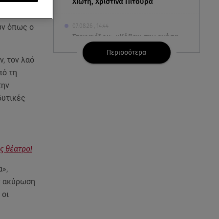
Χιώτη, Χριστίνα Πιτουρά
χειρεί να
07.08.26 , 14:44
ών όπως ο
Στεφανίδου: «Κόβει» την ανάσα
με το σώμα της - Οι πόζες με
Περισσότερα
μαγιό
, τον λαό
πό τη
07.08.26 , 14:05
την
Μυστράς: «Τον έβαλα στον
δυτικές
καταψύκτη γιατί ήθελα να τον
κρατήσω άφθαρτο»
07.08.26 , 14:00
K-beauty blush: Τα viral ρουζ
ς θέατρο!
που υπόσχονται το πολυπόθητο
κορεάτικο glow
α»,
ν ακύρωση
07.08.26 , 13:42
 οι
Παραλίες: Πάνω από 1.500
έλεγχοι - Στη μάχη drones και