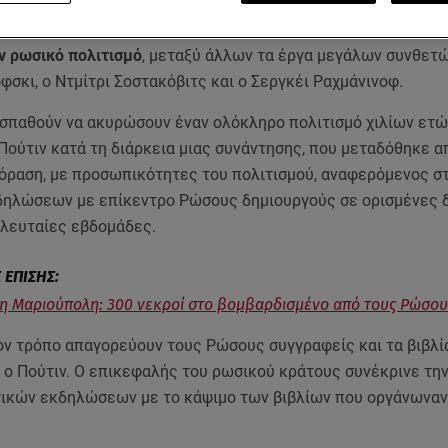
της Ρωσίας
Βλαντίμιρ Πούτιν
δήλωσε σήμερα πως η Δύση επι
ν ρωσικό πολιτισμό
, μεταξύ άλλων τα έργα μεγάλων συνθετ
φσκι, ο Ντμίτρι Σοστακόβιτς και ο Σεργκέι Ραχμάνινοφ.
σπαθούν να ακυρώσουν έναν ολόκληρο πολιτισμό χιλίων ετών
 Πούτιν κατά τη διάρκεια μιας συνάντησης, που μεταδόθηκε α
όραση, με προσωπικότητες του πολιτισμού, αναφερόμενος σ
ηλώσεων με επίκεντρο Ρώσους δημιουργούς σε ορισμένες 
ελευταίες εβδομάδες.
η Μαριούπολη: 300 νεκροί στο βομβαρδισμένο από τους Ρώσου
ον τρόπο απαγορεύουν τους Ρώσους συγγραφείς και τα βιβλί
ο Πούτιν. Ο επικεφαλής του ρωσικού κράτους συνέκρινε τη
τικών εκδηλώσεων με το κάψιμο των βιβλίων που οργάνωναν