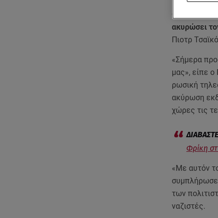
Ο πρόεδρος 
ακυρώσει το
Πιοτρ Τσαϊκό
«Σήμερα προ
μας», είπε ο
ρωσική τηλε
ακύρωση εκδ
χώρες τις τ
Φρίκη στ
«Με αυτόν τ
συμπλήρωσε 
των πολιτισ
ναζιστές.