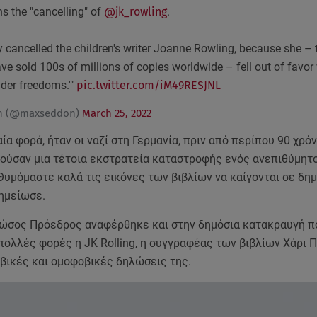
s the "cancelling" of
@jk_rowling
.
y cancelled the children's writer Joanne Rowling, because she – 
ve sold 100s of millions of copies worldwide – fell out of favor
nder freedoms.'"
pic.twitter.com/iM49RESJNL
n (@maxseddon)
March 25, 2022
ία φορά, ήταν οι ναζί στη Γερμανία, πριν από περίπου 90 χρόνι
ούσαν μια τέτοια εκστρατεία καταστροφής ενός ανεπιθύμητ
Θυμόμαστε καλά τις εικόνες των βιβλίων να καίγονται σε δη
σημείωσε.
Ρώσος Πρόεδρος αναφέρθηκε και στην δημόσια κατακραυγή π
ολλές φορές η JK Rolling, η συγγραφέας των βιβλίων Χάρι Π
βικές και ομοφοβικές δηλώσεις της.