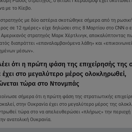
ακόμη Ρώσος στρατηγός, ο Βιτάλι Γκερασίμοφ έχει σκοτωθεί 
να με το Κίεβο.
 στρατηγός με δύο αστέρια σκοτώθηκε σήμερα από τη ρωσικ
ερος σε 12 ημέρες» είχε δηλώσει στις 8 Μαρτίου στο CNN ο 
 Αμερικανός στρατηγός Μαρκ Χέρτλινγκ, αποκαλύπτοντας π
ατός διαπράττει «επαναλαμβανόμενα λάθη» και «επικοινωνε
ημένων μέσων».
λέει ότι η πρώτη φάση της επιχείρησής της 
 έχει στο μεγαλύτερο μέρος ολοκληρωθεί,
ρώνεται τώρα στο Ντονμπάς
κοίνωσε σήμερα ότι η πρώτη φάση της στρατιωτικής επιχείρ
οκαλεί, στην Ουκρανία έχει στο μεγαλύτερο μέρος της ολοκ
εντρωθεί τώρα στο να απελευθερώσει «πλήρως» την περιοχή
την ανατολική Ουκρανία.