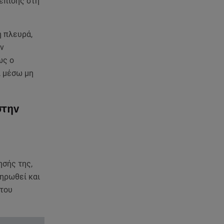
επίσης στη
ή πλευρά,
εν
ως ο
ί μέσω μη
στην
ησής της,
ληρωθεί και
 του