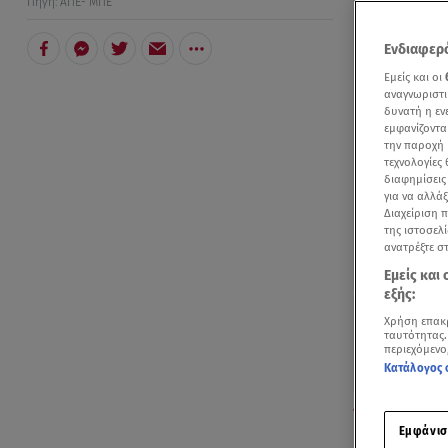
Πηγή: ΑΠΕ- ΜΠΕ
Ενδιαφερό
Εμείς και οι
αναγνωριστι
δυνατή η ε
εμφανίζοντα
την παροχή 
τεχνολογίες
διαφημίσεις
για να αλλά
Διαχείριση 
της ιστοσελί
ανατρέξτε σ
Εμείς και
εξής:
Χρήση επακ
ταυτότητας.
περιεχόμενο
Κατάλογος 
Η Ρωσία λέει 
Κεντρικό δελτ
Εμφάνισ