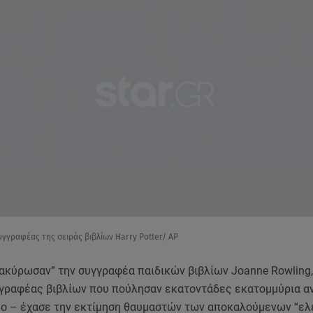
συγγραφέας της σειράς βιβλίων Harry Potter/ AP
ακύρωσαν” την συγγραφέα παιδικών βιβλίων Joanne Rowling,
γγραφέας βιβλίων που πούλησαν εκατοντάδες εκατομμύρια α
μο – έχασε την εκτίμηση θαυμαστών των αποκαλούμενων “ε