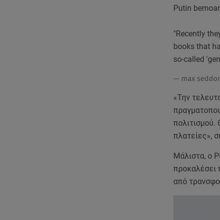
Putin bemoan
"Recently the
books that ha
so-called 'ge
— max seddo
«Την τελευτα
πραγματοποι
πολιτισμού. 
πλατείες», 
Μάλιστα, ο 
προκαλέσει π
από τρανσφο