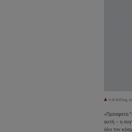
Η JK Rolling, 
«Πρόσφατα “
αυτή – η συ
όλο τον κόσ