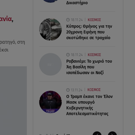
Δικαστήριο
ανία
,
18.11.24
ΚΟΣΜΟΣ
Κύπρος: Θρήνος για την
20χρονη Ειρήνη που
σκοτώθηκε σε τροχαίο
ρατηγό, στη
έκσι
18.11.24
ΚΟΣΜΟΣ
Ροβανιέμι: Το χωριό του
Άη Βασίλη που
ισοπέδωσαν οι Ναζί
13.11.24
ΚΟΣΜΟΣ
O Τραμπ έκανε τον Έλον
Μασκ υπουργό
Κυβερνητικής
Αποτελεσματικότητας