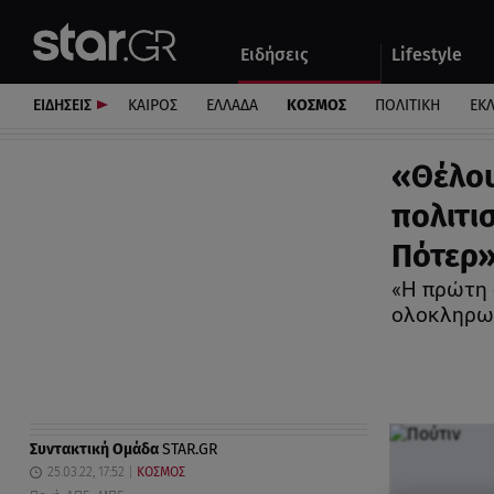
Αθλητικά
Quiz
Ειδήσεις
Lifestyle
Αυτοκίνητο
ΕΙΔΗΣΕΙΣ
ΚΑΙΡΟΣ
ΕΛΛΑΔΑ
ΚΟΣΜΟΣ
ΠΟΛΙΤΙΚΗ
ΕΚ
«Θέλου
πολιτι
Πότερ
«Η πρώτη 
ολοκληρω
Συντακτική Ομάδα
STAR.GR
25.03.22, 17:52
ΚΟΣΜΟΣ