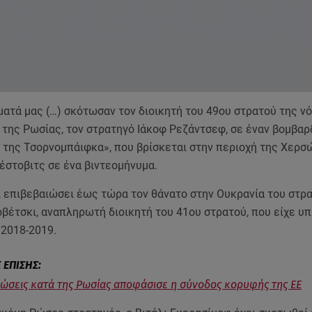
ατά μας (…) σκότωσαν τον διοικητή του 49ου στρατού της νό
 της Ρωσίας, τον στρατηγό Ιάκοφ Ρεζάντσεφ, σε έναν βομβαρ
της Τσορνομπάιφκα», που βρίσκεται στην περιοχή της Χερσώ
έστοβιτς σε ένα βιντεομήνυμα.
ι επιβεβαιώσει έως τώρα τον θάνατο στην Ουκρανία του στρ
βέτσκι, αναπληρωτή διοικητή του 41ου στρατού, που είχε υ
 2018-2019.
ώσεις κατά της Ρωσίας αποφάσισε η σύνοδος κορυφής της ΕΕ