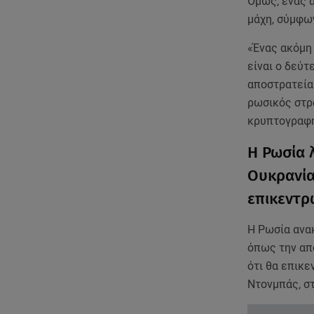
Όμως, ένας 
μάχη, σύμφω
«Ένας ακόμη
είναι ο δεύτ
αποστρατεία
ρωσικός στρ
κρυπτογραφ
Η Ρωσία 
Ουκρανία
επικεντ
Η Ρωσία ανα
όπως την απ
ότι θα επικ
Ντονμπάς, σ