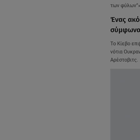
των φύλων”»
Ένας ακό
σύμφωνα
Το Κίεβο επ
νότια Ουκρα
Αρέστοβιτς.