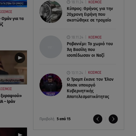
18.11.24
ΚΟΣΜΟΣ
Κύπρος: Θρήνος για την
ΚΟΣΜΟΣ
20χρονη Ειρήνη που
 Ομάν για τα
σκοτώθηκε σε τροχαίο
ύζ
18.11.24
ΚΟΣΜΟΣ
Ροβανιέμι: Το χωριό του
Άη Βασίλη που
ισοπέδωσαν οι Ναζί
13.11.24
ΚΟΣΜΟΣ
O Τραμπ έκανε τον Έλον
Μασκ υπουργό
ΚΟΣΜΟΣ
Κυβερνητικής
 ξυραφιού»
Αποτελεσματικότητας
Α – Ιράν
Προβολή
5 από 15