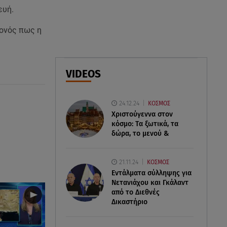
συνεργάτιδά της «Θα μου
ευή.
λείπεις πάντα και για πάντα»
γονός πως η
07.08.26 , 13:16
Γιάννης Στάνκογλου: Δείτε τον
έφηβο με μακριά μαλλιά
VIDEOS
07.08.26 , 13:04
Συνελήφθη 31χρονος για τις
24.12.24
ΚΟΣΜΟΣ
δολοφονίες του «Ζαμπόν» και
Χριστούγεννα στον
του Σκαφτούρου
κόσμο: Tα ξωτικά, τα
δώρα, το μενού &
21.11.24
ΚΟΣΜΟΣ
Εντάλματα σύλληψης για
Νετανιάχου και Γκάλαντ
από το Διεθνές
Δικαστήριο