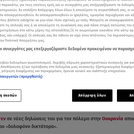
ι παρακάτω, για τους οποίους εμείς και οι συνεργάτες μας επεξεργαζόμαστε τα δεδομέ
υπηρεσιών. Αν επιλέξετε Απόρριψη όλων όλων ή αποσύρετε τη συγκατάθεσή σας, οι ε
 θα απενεργοποιηθούν. Αν απενεργοποιηθούν οι ιχνηλάτες, ορισμένο περιεχόμενο και κά
 που βλέπετε ενδέχεται να μην είναι τόσο σχετικές με εσάς. Μπορείτε να επανεμφανίσετ
ξετε τις επιλογές σας ή να αποσύρετε τη συναίνεσή σας ανά πάσα στιγμή πατώντας τον
προτιμήσεων στο κάτω μέρος της ιστοσελίδας [ή το αιωρούμενο εικονίδιο στο κάτω α
δας, εάν υπάρχει]. Οι επιλογές σας θα τεθούν σε ισχύ στον Ιστότοπος. Για περισσότερε
την Πολιτική Απορρήτου μας.
 οι συνεργάτες μας επεξεργαζόμαστε δεδομένα προκειμένου να παρασχ
ριβών δεδομένων γεωεντοπισμού. Ακριβής σάρωση χαρακτηριστικών συσκευής για αν
 Αποθήκευση ή/και πρόσβαση στα δεδομένα μιας συσκευής. Εξατομικευμένη διαφήμι
, μέτρηση διαφήμισης και περιεχομένου, έρευνα κοινού και ανάπτυξη υπηρεσιών.
Δείτε περισσότερα άρθρα μας στα αποτελέσματα αναζήτησης
συνεργατών (προμηθευτές)
Add star.gr on Google
η σκοπών
Απόρριψη όλων
Απ
έχουν καταφέρει να εισβάλλουν ακόμα στο Κίεβο/ Βίντεο από το κεντρικό δελτίο ει
τεν
σε νέες δηλώσεις του για τον πόλεμο στην
Ουκρανία
αποκ
ο «δολοφόνο δικτάτορα».