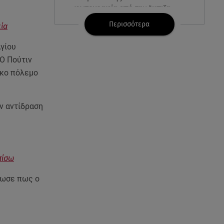
φωτογραφία από την Ίμπιζα
Περισσότερα
ία
07.08.26 , 15:21
Toyota C-HR: Δέκα χρόνια
Αγίου
ξεχωριστής καινοτομίας και
«Ο Πούτιν
επιτυχίας
ικο πόλεμο
07.08.26 , 15:09
Τροχαίο Σέρρες: «Δεν πρόλαβα
ν αντίδραση
να κάνω κάτι κι έπεσε πάνω
μου»
07.08.26 , 14:49
Πέθανε η δημοσιογράφος και
πίσω
πρώην σύζυγος του Βασίλη
λωσε πως ο
Χιώτη, Χριστίνα Πιτουρά
07.08.26 , 14:44
Στεφανίδου: «Κόβει» την ανάσα