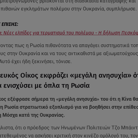
εμπειρογνώμονες βρίσκονται στη διαδικασία καταγραφής και
 πιθανών εγκλημάτων πολέμου στην Ουκρανία, συμπλήρωσε.
: Νέες ελπίδες για τερματισμό του πολέμου - Η δήλωση Πεσκό
γοντας πως η Ρωσία πιθανότατα να απαγάγει συστηματικά το
υς στην Ουκρανία και να τους αντικαθιστά με αξιωματούχους
Αυτό έχει ήδη ξεκινήσει, τόνισε.
ευκός Οίκος εκφράζει «μεγάλη ανησυχία» ότ
να ενισχύσει με όπλα τη Ρωσία
κος εξέφρασε σήμερα τη «μεγάλη ανησυχία» του ότι η Κίνα θ
τη Ρωσία στρατιωτικό εξοπλισμό για να βοηθήσει στην επίθε
η Μόσχα κατά της Ουκρανίας.
άλιστα, ότι ο πρόεδρος των Ηνωμένων Πολιτειών Τζο Μπάιντε
ατεθειμένος να ασκήσει κριτική στον κινέζο ομόλογό του, τον