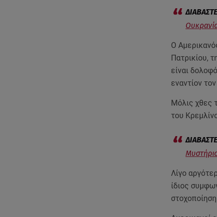
Ουκρανία
Ο Αμερικανός
Πατρικίου, τ
είναι δολοφ
εναντίον το
Μόλις χθες 
του Κρεμλίν
Μυστήριο
Λίγο αργότε
ίδιος συμφω
στοχοποίηση