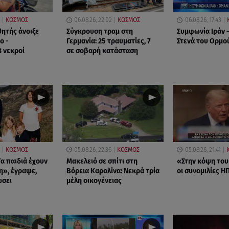
ΚΟΣΜΟΣ
06.08.26, 22:02
ΚΟΣΜΟΣ
06.08.26, 17:43
θητής άνοιξε
Σύγκρουση τραμ στη
Συμφωνία Ιράν –
ο -
Γερμανία: 25 τραυματίες, 7
Στενά του Ορμο
8 νεκροί
σε σοβαρή κατάσταση
ΚΟΣΜΟΣ
05.08.26, 22:36
ΚΟΣΜΟΣ
05.08.26, 21:41
α παιδιά έχουν
Μακελειό σε σπίτι στη
«Στην κόψη του
η», έγραψε,
Βόρεια Καρολίνα: Νεκρά τρία
οι συνομιλίες ΗΠ
ώσει
μέλη οικογένειας