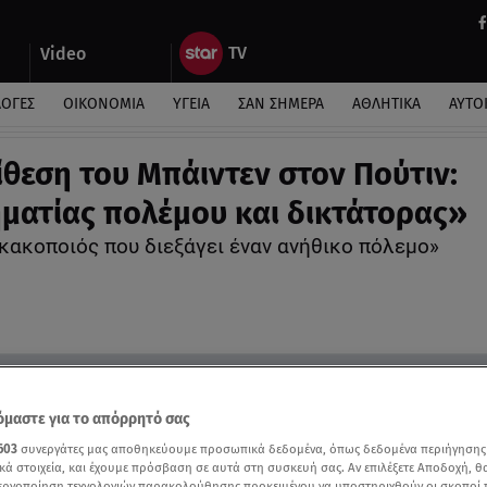
Video
ΛΟΓΕΣ
ΟΙΚΟΝΟΜΙΑ
ΥΓΕΙΑ
ΣΑΝ ΣΗΜΕΡΑ
ΑΘΛΗΤΙΚΑ
ΑΥΤΟ
ίθεση του Μπάιντεν στον Πούτιν:
ματίας πολέμου και δικτάτορας»
κακοποιός που διεξάγει έναν ανήθικο πόλεμο»
μαστε για το απόρρητό σας
603
συνεργάτες μας αποθηκεύουμε προσωπικά δεδομένα, όπως δεδομένα περιήγησης
κά στοιχεία, και έχουμε πρόσβαση σε αυτά στη συσκευή σας. Αν επιλέξετε Αποδοχή, θ
νεργοποίηση τεχνολογιών παρακολούθησης προκειμένου να υποστηριχθούν οι σκοποί