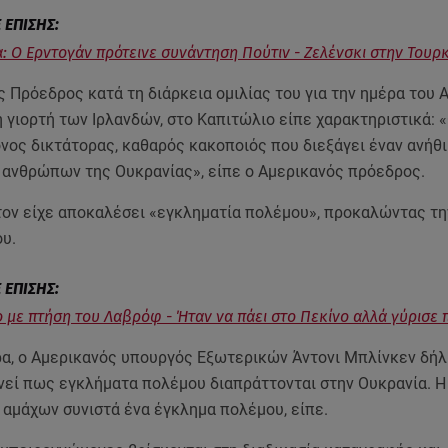
: Ο Ερντογάν πρότεινε συνάντηση Πούτιν - Ζελένσκι στην Τουρκ
 Πρόεδρος κατά τη διάρκεια ομιλίας του για την ημέρα του 
η γιορτή των Ιρλανδών, στο Καπιτώλιο είπε χαρακτηριστικά: 
όνος δικτάτορας, καθαρός κακοποιός που διεξάγει έναν ανήθ
ν ανθρώπων της Ουκρανίας», είπε ο Αμερικανός πρόεδρος.
τον είχε αποκαλέσει «εγκληματία πολέμου», προκαλώντας τη
ου.
 με πτήση του Λαβρόφ - Ήταν να πάει στο Πεκίνο αλλά γύρισε 
ρα, ο Αμερικανός υπουργός Εξωτερικών Άντονι Μπλίνκεν δή
νεί πως εγκλήματα πολέμου διαπράττονται στην Ουκρανία. Η
 αμάχων συνιστά ένα έγκλημα πολέμου, είπε.