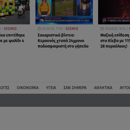
0
ΚΟΣΜΟΣ
05.08.26, 17:10
ΚΟΣΜΟΣ
05.08.26, 16:54
ίκα επιτέθηκε
Σοκαριστικό βίντεο:
Μαζική επίθεση
ε με ψαλίδι 4
Κεραυνός χτυπά 24χρονο
στο Κίεβο με 11
ποδοσφαιριστή στο γήπεδο
28 πυραύλους!
ΛΟΓΕΣ
ΟΙΚΟΝΟΜΙΑ
ΥΓΕΙΑ
ΣΑΝ ΣΗΜΕΡΑ
ΑΘΛΗΤΙΚΑ
ΑΥΤΟ