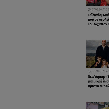
07.08.26, 11:02
Ταϊλάνδη: Μα
πυρ σε σχολεί
Τουλάχιστον 
06.08.26, 11:48
Νέα Υόρκη: «Τ
μια μικρή ίωσ
πριν τα σκοτ