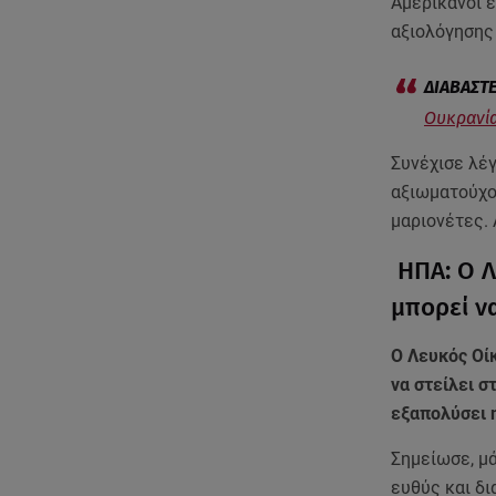
Αμερικανοί 
αξιολόγησης
Ουκρανία
Συνέχισε λέ
αξιωματούχο
μαριονέτες. 
ΗΠΑ: Ο Λ
μπορεί 
Ο Λευκός Οί
να στείλει σ
εξαπολύσει 
Σημείωσε, μ
ευθύς και δι