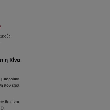
με το σώμα της - Οι πόζες με
μαγιό
07.08.26 , 14:05
Μυστράς: «Τον έβαλα στον
φ
καταψύκτη γιατί ήθελα να τον
κρατήσω άφθαρτο»
πικούς
-
07.08.26 , 14:00
K-beauty blush: Τα viral ρουζ
που υπόσχονται το πολυπόθητο
ι η Κίνα
κορεάτικο glow
07.08.26 , 13:42
α μπορούσε
Παραλίες: Πάνω από 1.500
έλεγχοι - Στη μάχη drones και
ση που έχει
νέες τεχνολογίες
ν θα είναι
07.08.26 , 13:33
Καινούργιου:Πένθος για
 Σι