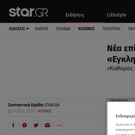
Αθλητικά
Quiz
Ειδήσεις
Lifestyle
Αυτοκίνητο
ΕΙΔΗΣΕΙΣ
ΚΑΙΡΟΣ
ΕΛΛΑΔΑ
ΚΟΣΜΟΣ
ΠΟΛΙΤΙΚΗ
ΕΚ
Νέα επ
«Εγκλη
«Καθαρός 
Συντακτική Ομάδα
STAR.GR
17.03.22, 20:30
ΚΟΣΜΟΣ
Ενδιαφερό
Εμείς και οι
αναγνωριστι
δυνατή η ε