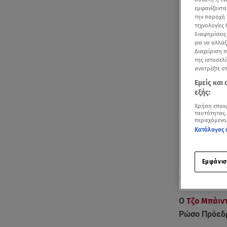
εμφανίζοντα
την παροχή 
τεχνολογίες
διαφημίσεις
για να αλλά
Διαχείριση 
της ιστοσελί
ανατρέξτε σ
Εμείς και
εξής:
Χρήση επακ
ταυτότητας.
περιεχόμενο
Κατάλογος 
Εμφάνισ
Οι Ρώσοι δεν 
Ο
Τζο Μπάιν
Ρώσο Πρόεδρ