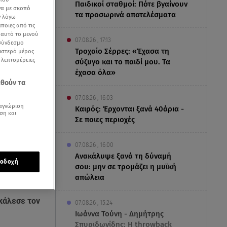
Παιδικοί σταθμοί: Πότε βγαίνουν
να με σκοπό
τα προσωρινά αποτελέσματα
ν λόγω
ποιες από τις
ε αυτό το μενού
07.08.26 , 17:13
 σύνδεσμο
Τροχαίο Σέρρες: «Έχασα τη
ριστερό μέρος
ς λεπτομέρειες
σύζυγο και το παιδί μου. Τα
έχασα όλα»
εθούν τα
07.08.26 , 16:03
αγνώριση
Καιρός: Έρχονται ξανά 40άρια -
ση και
Σε ποιες περιοχές
07.08.26 , 16:00
Ανακάλυψε ξανά τη δύναμή
οδοχή
σου: μην σε τρομάζει η μυϊκή
απώλεια
δήσεων του Star
άλεσε τον
07.08.26 , 15:24
Ιωάννα Τούνη - Δημήτρης
Σπυριδωνίδης: Η throwback