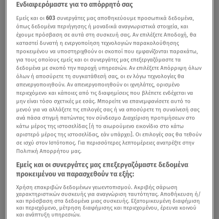
Ενδιαφερόμαστε για το απόρρητό σας
Εμείς και οι
603
συνεργάτες μας αποθηκεύουμε προσωπικά δεδομένα,
όπως δεδομένα περιήγησης ή μοναδικά αναγνωριστικά στοιχεία, και
έχουμε πρόσβαση σε αυτά στη συσκευή σας. Αν επιλέξετε Αποδοχή, θα
καταστεί δυνατή η ενεργοποίηση τεχνολογιών παρακολούθησης
προκειμένου να υποστηριχθούν οι σκοποί που εμφανίζονται παρακάτω,
για τους οποίους εμείς και οι συνεργάτες μας επεξεργαζόμαστε τα
δεδομένα με σκοπό την παροχή υπηρεσιών. Αν επιλέξετε Απόρριψη όλων
όλων ή αποσύρετε τη συγκατάθεσή σας, οι εν λόγω τεχνολογίες θα
απενεργοποιηθούν. Αν απενεργοποιηθούν οι ιχνηλάτες, ορισμένο
περιεχόμενο και κάποιες από τις διαφημίσεις που βλέπετε ενδέχεται να
μην είναι τόσο σχετικές με εσάς. Μπορείτε να επανεμφανίσετε αυτό το
μενού για να αλλάξετε τις επιλογές σας ή να αποσύρετε τη συναίνεσή σας
ανά πάσα στιγμή πατώντας τον σύνδεσμο Διαχείριση προτιμήσεων στο
κάτω μέρος της ιστοσελίδας [ή το αιωρούμενο εικονίδιο στο κάτω
αριστερό μέρος της ιστοσελίδας, εάν υπάρχει]. Οι επιλογές σας θα τεθούν
σε ισχύ στον Ιστότοπος. Για περισσότερες λεπτομέρειες ανατρέξτε στην
Πολιτική Απορρήτου μας.
Εμείς και οι συνεργάτες μας επεξεργαζόμαστε δεδομένα
προκειμένου να παρασχεθούν τα εξής:
Χρήση επακριβών δεδομένων γεωεντοπισμού. Ακριβής σάρωση
χαρακτηριστικών συσκευής για αναγνώριση ταυτότητας. Αποθήκευση ή/
και πρόσβαση στα δεδομένα μιας συσκευής. Εξατομικευμένη διαφήμιση
και περιεχόμενο, μέτρηση διαφήμισης και περιεχομένου, έρευνα κοινού
και ανάπτυξη υπηρεσιών.