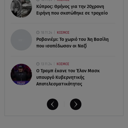
Αθηνά Οικονομάκου από την Μπόρα Μπόρα:
Κύπρος: Θρήνος για την 20χρονη
«Έσκασε όλη η κούραση του χειμώνα»
Ειρήνη που σκοτώθηκε σε τροχαίο
06.08.26 , 20:04
Σαμοθράκη: Συγκλονιστική διάσωση 15χρονης
18.11.24
ΚΟΣΜΟΣ
από δύσβατο φαράγγι
Ροβανιέμι: Το χωριό του Άη Βασίλη
που ισοπέδωσαν οι Ναζί
13.11.24
ΚΟΣΜΟΣ
O Τραμπ έκανε τον Έλον Μασκ
υπουργό Κυβερνητικής
Αποτελεσματικότητας