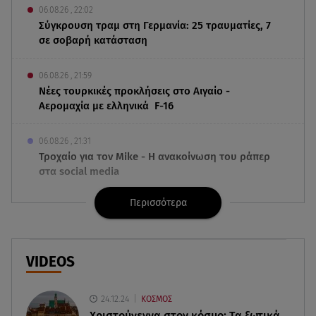
06.08.26 , 22:02
Σύγκρουση τραμ στη Γερμανία: 25 τραυματίες, 7
σε σοβαρή κατάσταση
06.08.26 , 21:59
Νέες τουρκικές προκλήσεις στο Αιγαίο -
Αερομαχία με ελληνικά F-16
06.08.26 , 21:31
Τροχαίο για τον Mike - Η ανακοίνωση του ράπερ
στα social media
Περισσότερα
06.08.26 , 21:22
Ισραήλ - Κύπρος - Κρήτη: Το μεγαλύτερο
υποθαλάσσιο καλώδιο στον κόσμο
VIDEOS
06.08.26 , 21:07
Motor Oil: Δωρεά πυροσβεστικών οχημάτων και
24.12.24
ΚΟΣΜΟΣ
εξοπλισμού στον Άγιο Βασίλειο
Χριστούγεννα στον κόσμο: Tα ξωτικά,