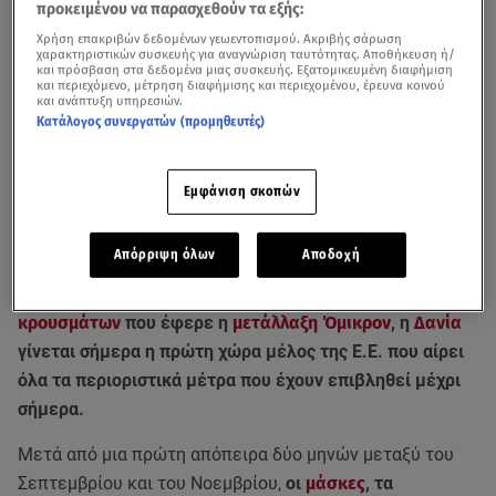
προκειμένου να παρασχεθούν τα εξής:
Χρήση επακριβών δεδομένων γεωεντοπισμού. Ακριβής σάρωση
χαρακτηριστικών συσκευής για αναγνώριση ταυτότητας. Αποθήκευση ή/
και πρόσβαση στα δεδομένα μιας συσκευής. Εξατομικευμένη διαφήμιση
και περιεχόμενο, μέτρηση διαφήμισης και περιεχομένου, έρευνα κοινού
και ανάπτυξη υπηρεσιών.
Κατάλογος συνεργατών (προμηθευτές)
Στιγμιότυπα από την πανδημία του κορωνοϊού σε όλο τον κόσμο - Βίντεο
Εμφάνιση σκοπών
αρχείου
Απόρριψη όλων
Αποδοχή
Τη στιγμή που η
Ευρώπη
προσπαθεί να αναχαιτίσει την
πανδημία του
κορωνοϊού
, μετά τη ραγδαία αύξηση
κρουσμάτων
που έφερε η
μετάλλαξη Όμικρον
, η
Δανία
γίνεται σήμερα η πρώτη χώρα μέλος της Ε.Ε. που αίρει
όλα τα περιοριστικά μέτρα που έχουν επιβληθεί μέχρι
σήμερα.
Μετά από μια πρώτη απόπειρα δύο μηνών μεταξύ του
Σεπτεμβρίου και του Νοεμβρίου,
οι
μάσκες
, τα