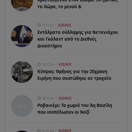
τα δώρα, το μενού &
06.08.26 , 20:49
Άκης Παυλόπουλος: Η τρυφερή εξομολόγηση
της συζύγου του, Ελένης Φωτοπούλου
21.11.24
ΚΟΣΜΟΣ
Εντάλματα σύλληψης για Νετανιάχου
06.08.26 , 20:25
και Γκάλαντ από το Διεθνές
Πώς επικοινωνούν τα ελικόπτερα στη φωτιά και
Δικαστήριο
ο ρόλος του «συνδέσμου»
06.08.26 , 20:16
18.11.24
ΚΟΣΜΟΣ
Αθηνά Οικονομάκου από την Μπόρα Μπόρα:
Κύπρος: Θρήνος για την 20χρονη
«Έσκασε όλη η κούραση του χειμώνα»
Ειρήνη που σκοτώθηκε σε τροχαίο
06.08.26 , 20:04
Σαμοθράκη: Συγκλονιστική διάσωση 15χρονης
18.11.24
ΚΟΣΜΟΣ
από δύσβατο φαράγγι
Ροβανιέμι: Το χωριό του Άη Βασίλη
που ισοπέδωσαν οι Ναζί
13.11.24
ΚΟΣΜΟΣ