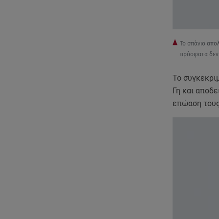
Το σπάνιο απολ
πρόσφατα δεν ε
Το συγκεκριμ
Γη και αποδε
επώαση τους