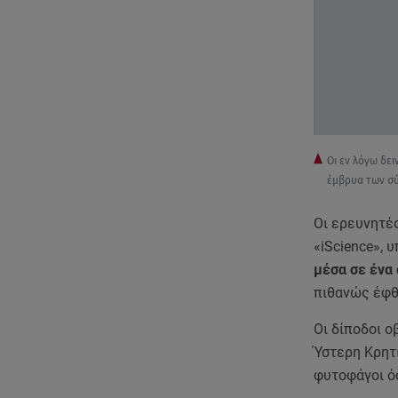
Οι εν λόγω δε
έμβρυα των σ
Οι ερευνητές
«iScience», 
μέσα σε ένα
πιθανώς έφθ
Οι δίποδοι ο
Ύστερη Κρητι
φυτοφάγοι ό