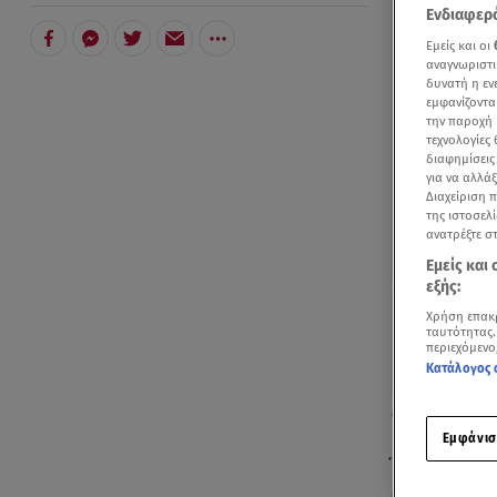
Ενδιαφερό
Εμείς και οι
αναγνωριστι
δυνατή η ε
εμφανίζοντα
την παροχή 
τεχνολογίες
διαφημίσεις
για να αλλά
Διαχείριση 
της ιστοσελί
ανατρέξτε σ
Εμείς και
εξής:
Χρήση επακ
ταυτότητας.
περιεχόμενο
Κατάλογος 
To «Μωρό Γινγ
Εμφάνισ
Ένα άψογα δ
ανακάλυψαν Β