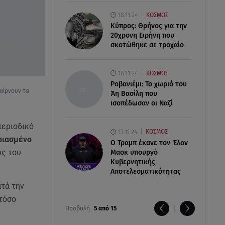
18.11.24
ΚΟΣΜΟΣ
Κύπρος: Θρήνος για την
20χρονη Ειρήνη που
σκοτώθηκε σε τροχαίο
18.11.24
ΚΟΣΜΟΣ
Ροβανιέμι: Το χωριό του
αίρνουν τα
Άη Βασίλη που
ισοπέδωσαν οι Ναζί
περιοδικό
13.11.24
ΚΟΣΜΟΣ
ριασμένο
O Τραμπ έκανε τον Έλον
υς του
Μασκ υπουργό
Κυβερνητικής
Αποτελεσματικότητας
ατά την
 τόσο
Προβολή
5 από 15