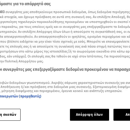
μαστε για το απόρρητό σας
603
συνεργάτες μας αποθηκεύουμε προσωπικά δεδομένα, όπως δεδομένα περιήγησης
κά στοιχεία, και έχουμε πρόσβαση σε αυτά στη συσκευή σας. Αν επιλέξετε Αποδοχή, θ
νεργοποίηση τεχνολογιών παρακολούθησης προκειμένου να υποστηριχθούν οι σκοποί
ι παρακάτω, για τους οποίους εμείς και οι συνεργάτες μας επεξεργαζόμαστε τα δεδομέ
υπηρεσιών. Αν επιλέξετε Απόρριψη όλων όλων ή αποσύρετε τη συγκατάθεσή σας, οι ε
 θα απενεργοποιηθούν. Αν απενεργοποιηθούν οι ιχνηλάτες, ορισμένο περιεχόμενο και κά
 που βλέπετε ενδέχεται να μην είναι τόσο σχετικές με εσάς. Μπορείτε να επανεμφανίσετ
ξετε τις επιλογές σας ή να αποσύρετε τη συναίνεσή σας ανά πάσα στιγμή πατώντας τον
προτιμήσεων στο κάτω μέρος της ιστοσελίδας [ή το αιωρούμενο εικονίδιο στο κάτω α
δας, εάν υπάρχει]. Οι επιλογές σας θα τεθούν σε ισχύ στον Ιστότοπος. Για περισσότερε
την Πολιτική Απορρήτου μας.
 οι συνεργάτες μας επεξεργαζόμαστε δεδομένα προκειμένου να παρασχ
Δείτε περισσότερα άρθρα μας στα αποτελέσματα αναζήτησης
ριβών δεδομένων γεωεντοπισμού. Ακριβής σάρωση χαρακτηριστικών συσκευής για αν
 Αποθήκευση ή/και πρόσβαση στα δεδομένα μιας συσκευής. Εξατομικευμένη διαφήμι
, μέτρηση διαφήμισης και περιεχομένου, έρευνα κοινού και ανάπτυξη υπηρεσιών.
Add star.gr on Google
συνεργατών (προμηθευτές)
κλιάνγκ», που ανακάλυψαν επιστήμονες στην Νότια Κίνα (video AP)
η σκοπών
Απόρριψη όλων
Απ
ιατηρημένο έμβρυο δεινοσαύρου μέσα σε ένα απολιθωμένο α
ρετανοί και Κινέζοι επιστήμονες στη νότια Κίνα. Το έμβρυο