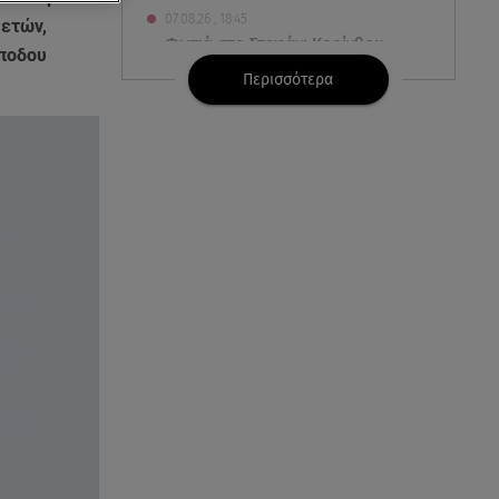
07.08.26 , 18:45
 ετών,
Φωτιά στο Στεφάνι Κορίνθου:
όποδου
Μήνυμα από το 112 -
Περισσότερα
Σηκώθηκαν εναέρια μέσα
07.08.26 , 18:34
Έξοδος Αυγούστου: Στο 100% η
πληρότητα για Κυκλάδες
07.08.26 , 17:44
Παιδικοί σταθμοί: Πότε βγαίνουν
τα προσωρινά αποτελέσματα
07.08.26 , 17:13
Τροχαίο Σέρρες: «Έχασα τη
σύζυγο και το παιδί μου. Τα
έχασα όλα»
07.08.26 , 16:03