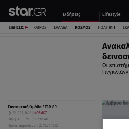
Αθλητικά
Quiz
Ειδήσεις
Lifestyle
Αυτοκίνητο
ΕΙΔΗΣΕΙΣ
ΚΑΙΡΟΣ
ΕΛΛΑΔΑ
ΚΟΣΜΟΣ
ΠΟΛΙΤΙΚΗ
ΕΚ
Ανακαλ
δεινοσ
Οι επιστή
Γινγκλιάνγ
Συντακτική Ομάδα
STAR.GR
22.12.21, 16:12
ΚΟΣΜΟΣ
Πηγή: ΑΠΕ- ΜΠΕ/ video AP
Πρώτη Δημοσίευση: 22.12.21, 16:12