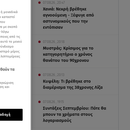
07.08.26 , 20:47
Χανιά: Νεκρή βρέθηκε
 ή μοναδικά
αγνοούμενη - Ξέφυγε από
α καταστεί
αστυνομικούς που την
 που
να με σκοπό
εντόπισαν
ν λόγω
ποιες από τις
ε αυτό το μενού
07.08.26 , 20:18
 σύνδεσμο
Μυστράς: Κρίσιμος για το
ριστερό μέρος
κατηγορητήριο ο χρόνος
ς λεπτομέρειες
θανάτου του 90χρονου
εθούν τα
07.08.26 , 20:13
Κυψέλη: Tι βρέθηκε στο
αγνώριση
ση και
διαμέρισμα της 38χρονης Λίζα
07.08.26 , 19:15
Συντάξεις Σεπτεμβρίου: Πότε θα
μπουν τα χρήματα στους
οδοχή
λογαριασμούς
υγό,
, που ήταν