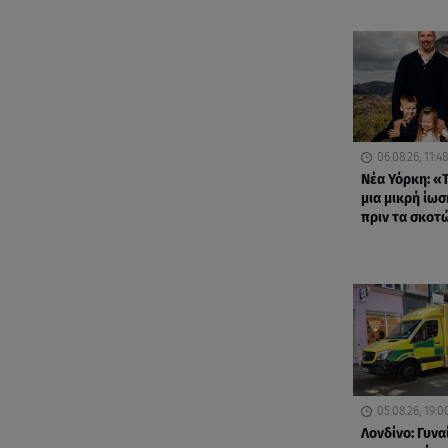
06.08.26, 11:48
Νέα Υόρκη: «Τ
μια μικρή ίωσ
πριν τα σκοτ
05.08.26, 19:0
Λονδίνο: Γυνα