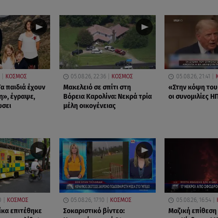
ΚΟΣΜΟΣ
05.08.26, 22:36
ΚΟΣΜΟΣ
05.08.26, 21:41
α παιδιά έχουν
Μακελειό σε σπίτι στη
«Στην κόψη του
η», έγραψε,
Βόρεια Καρολίνα: Νεκρά τρία
οι συνομιλίες ΗΠ
ώσει
μέλη οικογένειας
0
ΚΟΣΜΟΣ
05.08.26, 17:10
ΚΟΣΜΟΣ
05.08.26, 16:54
ίκα επιτέθηκε
Σοκαριστικό βίντεο:
Μαζική επίθεση