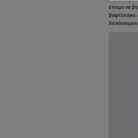
έτοιμο να βγ
βαφτίστηκε 
δεινόσαυρου