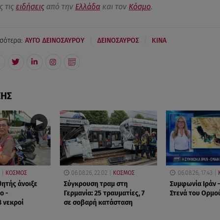
ς τις
ειδήσεις
από την
Ελλάδα
και τον
Κόσμο
.
|
|
σότερα:
ΑΥΓΟ ΔΕΙΝΟΣΑΥΡΟΥ
ΔΕΙΝΟΣΑΥΡΟΣ
ΚΙΝΑ
ΣΗΣ
ΚΟΣΜΟΣ
06.08.26, 22:02
ΚΟΣΜΟΣ
06.08.26, 17:43
θητής άνοιξε
Σύγκρουση τραμ στη
Συμφωνία Ιράν –
ο -
Γερμανία: 25 τραυματίες, 7
Στενά του Ορμο
8 νεκροί
σε σοβαρή κατάσταση