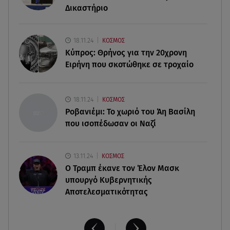
ΕΦΕΤ: Ανακαλείται πασίγνωστη μαρμελάδα
Δικαστήριο
φράουλα
09.08.26 , 10:13
18.11.24
ΚΟΣΜΟΣ
Κορυφώνεται η έξοδος του Αυγούστου -
Κύπρος: Θρήνος για την 20χρονη
«Καρφίτσα δεν πέφτει» στα λιμάνια
Ειρήνη που σκοτώθηκε σε τροχαίο
09.08.26 , 10:10
Ιωάννα Τούνη: «Έβγαλα όλο το βράδυ στο
18.11.24
ΚΟΣΜΟΣ
νοσοκομείο» - Τι συνέβη;
Ροβανιέμι: Το χωριό του Άη Βασίλη
που ισοπέδωσαν οι Ναζί
13.11.24
ΚΟΣΜΟΣ
O Τραμπ έκανε τον Έλον Μασκ
υπουργό Κυβερνητικής
Αποτελεσματικότητας