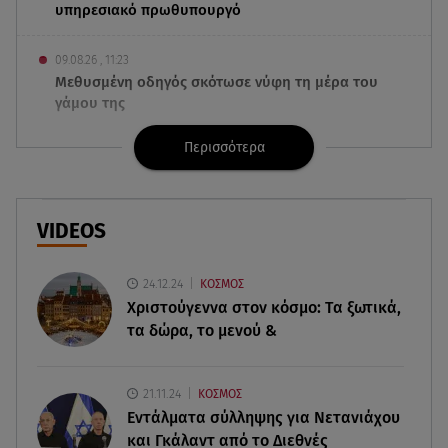
υπηρεσιακό πρωθυπουργό
09.08.26 , 11:23
Μεθυσμένη οδηγός σκότωσε νύφη τη μέρα του
γάμου της
Περισσότερα
09.08.26 , 11:12
Αλέξανδρος Τσουβέλας για Εύα Καρύδη: «Θα το
έκανα 500 φορές»
VIDEOS
09.08.26 , 10:46
Μπαμπάς για δεύτερη φορά ο Γιάννης
24.12.24
ΚΟΣΜΟΣ
Κωνσταντέλιας
Χριστούγεννα στον κόσμο: Tα ξωτικά,
τα δώρα, το μενού &
09.08.26 , 10:43
Αλέξης Γεωργούλης: Η ανάρτηση από την
παραλία και οι κοιλιακοί!
21.11.24
ΚΟΣΜΟΣ
Εντάλματα σύλληψης για Νετανιάχου
09.08.26 , 10:33
και Γκάλαντ από το Διεθνές