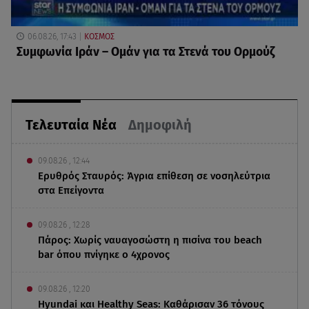
06.08.26, 17:43
ΚΟΣΜΟΣ
Συμφωνία Ιράν – Ομάν για τα Στενά του Ορμούζ
Τελευταία Νέα
Δημοφιλή
09.08.26 , 12:44
Ερυθρός Σταυρός: Άγρια επίθεση σε νοσηλεύτρια
στα Επείγοντα
09.08.26 , 12:28
Πάρος: Χωρίς ναυαγοσώστη η πισίνα του beach
bar όπου πνίγηκε ο 4χρονος
09.08.26 , 12:20
Hyundai και Healthy Seas: Καθάρισαν 36 τόνους