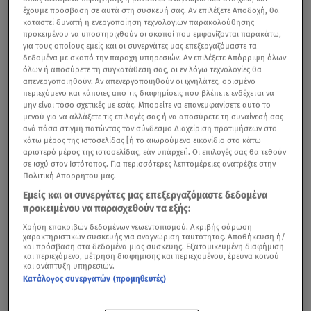
έχουμε πρόσβαση σε αυτά στη συσκευή σας. Αν επιλέξετε Αποδοχή, θα
καταστεί δυνατή η ενεργοποίηση τεχνολογιών παρακολούθησης
προκειμένου να υποστηριχθούν οι σκοποί που εμφανίζονται παρακάτω,
για τους οποίους εμείς και οι συνεργάτες μας επεξεργαζόμαστε τα
δεδομένα με σκοπό την παροχή υπηρεσιών. Αν επιλέξετε Απόρριψη όλων
όλων ή αποσύρετε τη συγκατάθεσή σας, οι εν λόγω τεχνολογίες θα
απενεργοποιηθούν. Αν απενεργοποιηθούν οι ιχνηλάτες, ορισμένο
περιεχόμενο και κάποιες από τις διαφημίσεις που βλέπετε ενδέχεται να
μην είναι τόσο σχετικές με εσάς. Μπορείτε να επανεμφανίσετε αυτό το
μενού για να αλλάξετε τις επιλογές σας ή να αποσύρετε τη συναίνεσή σας
ανά πάσα στιγμή πατώντας τον σύνδεσμο Διαχείριση προτιμήσεων στο
κάτω μέρος της ιστοσελίδας [ή το αιωρούμενο εικονίδιο στο κάτω
αριστερό μέρος της ιστοσελίδας, εάν υπάρχει]. Οι επιλογές σας θα τεθούν
σε ισχύ στον Ιστότοπος. Για περισσότερες λεπτομέρειες ανατρέξτε στην
Πολιτική Απορρήτου μας.
Εμείς και οι συνεργάτες μας επεξεργαζόμαστε δεδομένα
προκειμένου να παρασχεθούν τα εξής:
Χρήση επακριβών δεδομένων γεωεντοπισμού. Ακριβής σάρωση
χαρακτηριστικών συσκευής για αναγνώριση ταυτότητας. Αποθήκευση ή/
και πρόσβαση στα δεδομένα μιας συσκευής. Εξατομικευμένη διαφήμιση
και περιεχόμενο, μέτρηση διαφήμισης και περιεχομένου, έρευνα κοινού
και ανάπτυξη υπηρεσιών.
Κατάλογος συνεργατών (προμηθευτές)