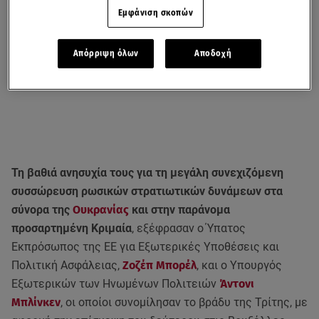
Εμφάνιση σκοπών
Απόρριψη όλων
Αποδοχή
Τη βαθιά ανησυχία τους για τη μεγάλη συνεχιζόμενη
συσσώρευση ρωσικών στρατιωτικών δυνάμεων στα
σύνορα της
Ουκρανίας
και στην παράνομα
προσαρτημένη Κριμαία
, εξέφρασαν ο Ύπατος
Εκπρόσωπος της ΕΕ για Εξωτερικές Υποθέσεις και
Πολιτική Ασφάλειας,
Ζοζέπ Mπορέλ
, και ο Υπουργός
Εξωτερικών των Ηνωμένων Πολιτειών
Άντονι
Μπλίνκεν
, οι οποίοι συνομίλησαν το βράδυ της Τρίτης, με