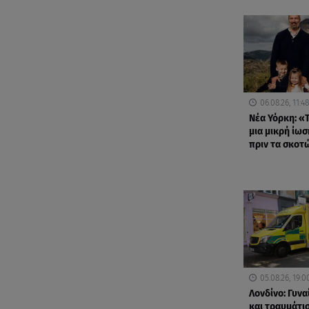
06.08.26, 11:48
Νέα Υόρκη: «Τ
μια μικρή ίωσ
πριν τα σκοτ
05.08.26, 19:0
Λονδίνο: Γυνα
και τραυμάτισ