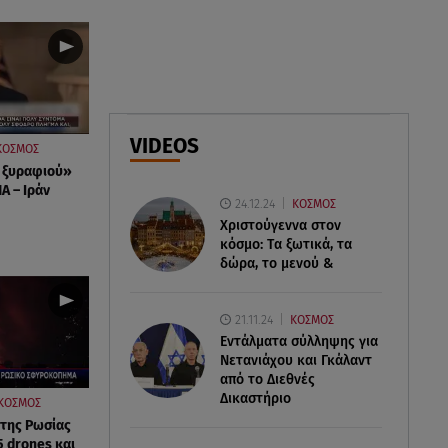
ανακοίνωση του ράπερ στα
social media
06.08.26 , 21:22
Ισραήλ - Κύπρος - Κρήτη: Το
μεγαλύτερο υποθαλάσσιο
VIDEOS
καλώδιο στον κόσμο
ΚΟΣΜΟΣ
 ξυραφιού»
Α – Ιράν
06.08.26 , 21:07
24.12.24
ΚΟΣΜΟΣ
Motor Oil: Δωρεά
Χριστούγεννα στον
πυροσβεστικών οχημάτων και
κόσμο: Tα ξωτικά, τα
εξοπλισμού στον Άγιο Βασίλειο
δώρα, το μενού &
21.11.24
ΚΟΣΜΟΣ
Εντάλματα σύλληψης για
Νετανιάχου και Γκάλαντ
από το Διεθνές
Δικαστήριο
ΚΟΣΜΟΣ
 της Ρωσίας
5 drones και