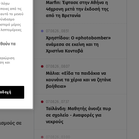
Marfin: Έφτασε στην Αθήνα η
ν λόγω
46χρονη μετά την έκδοσή της
ποιες από τις
ε αυτό το μενού
από τη Βρετανία
 σύνδεσμο
ριστερό μέρος
ς λεπτομέρειες
07.08.26 , 08:51
Χρηστίδου: Ο «photobomber»
εθούν τα
ανάμεσα σε εκείνη και τη
Χριστίνα Κοντοβά
αγνώριση
ση και
07.08.26 , 08:07
Μάλια: «Είδα τα παιδάκια να
κουνάνε τα χέρια και να ζητάνε
βοήθεια»
οδοχή
07.08.26 , 07:37
Ταϊλάνδη: Μαθητής άνοιξε πυρ
σε σχολείο - Αναφορές για
νεκρούς
ισμούς σε
07.08.26 , 03:00