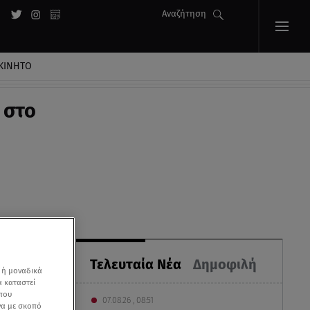
Αναζήτηση
ΚΙΝΗΤΟ
 στο
Τελευταία Νέα
Δημοφιλή
 ή μοναδικά
α καταστεί
 που
07.08.26 , 08:51
να με σκοπό