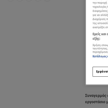
την παροχή 
τεχνολογίες
διαφημίσεις
για να αλλά
Διαχείριση 
της ιστοσελί
ανατρέξτε σ
Εμείς και
εξής:
Χρήση επακ
ταυτότητας.
περιεχόμενο
Κατάλογος 
Εμφάνισ
Βίντεο από το
Συναγερμός 
εργοστάσιο 