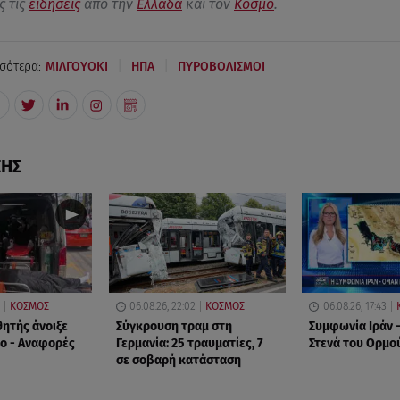
ς τις
ειδήσεις
από την
Ελλάδα
και τον
Κόσμο
.
|
|
σότερα:
ΜΙΛΓΟΥΟΚΙ
ΗΠΑ
ΠΥΡΟΒΟΛΙΣΜΟΙ
ΣΗΣ
ΚΟΣΜΟΣ
06.08.26, 22:02
ΚΟΣΜΟΣ
06.08.26, 17:43
θητής άνοιξε
Σύγκρουση τραμ στη
Συμφωνία Ιράν –
ίο - Αναφορές
Γερμανία: 25 τραυματίες, 7
Στενά του Ορμο
σε σοβαρή κατάσταση