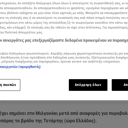
υπηρεσιών. Αν επιλέξετε Απόρριψη όλων όλων ή αποσύρετε τη συγκατάθεσή σας, οι ε
 θα απενεργοποιηθούν. Αν απενεργοποιηθούν οι ιχνηλάτες, ορισμένο περιεχόμενο και κά
 που βλέπετε ενδέχεται να μην είναι τόσο σχετικές με εσάς. Μπορείτε να επανεμφανίσετ
ξετε τις επιλογές σας ή να αποσύρετε τη συναίνεσή σας ανά πάσα στιγμή πατώντας τον
προτιμήσεων στο κάτω μέρος της ιστοσελίδας [ή το αιωρούμενο εικονίδιο στο κάτω α
δας, εάν υπάρχει]. Οι επιλογές σας θα τεθούν σε ισχύ στον Ιστότοπος. Για περισσότερε
την Πολιτική Απορρήτου μας.
 οι συνεργάτες μας επεξεργαζόμαστε δεδομένα προκειμένου να παρασχ
ριβών δεδομένων γεωεντοπισμού. Ακριβής σάρωση χαρακτηριστικών συσκευής για αν
 Αποθήκευση ή/και πρόσβαση στα δεδομένα μιας συσκευής. Εξατομικευμένη διαφήμι
, μέτρηση διαφήμισης και περιεχομένου, έρευνα κοινού και ανάπτυξη υπηρεσιών.
συνεργατών (προμηθευτές)
Δείτε περισσότερα άρθρα μας στα αποτελέσματα αναζήτησης
Add star.gr on Google
η σκοπών
Απόρριψη όλων
Απ
 σημείο των πυροβολισμών στο Μιλγουόκι / Reuters
έχει σημάνει στο Μιλγουόκι μετά από αναφορές για πυροβολ
μπύρας το βράδυ της Τετάρτης (ώρα Ελλάδος).