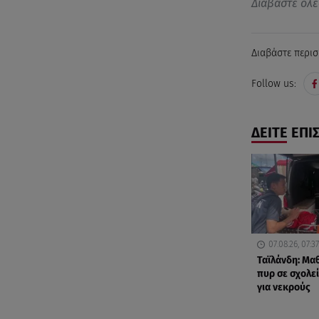
Διαβάστε όλε
Διαβάστε περισ
Follow us:
ΔΕΙΤΕ ΕΠΙ
07.08.26, 07:37
Ταϊλάνδη: Μα
πυρ σε σχολε
για νεκρούς