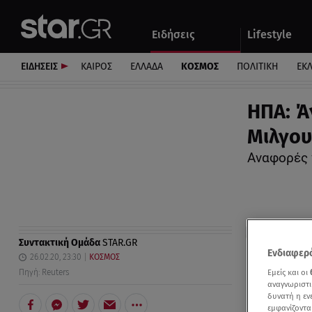
Αθλητικά
Quiz
Ειδήσεις
Lifestyle
Αυτοκίνητο
ΕΙΔΗΣΕΙΣ
ΚΑΙΡΟΣ
ΕΛΛΑΔΑ
ΚΟΣΜΟΣ
ΠΟΛΙΤΙΚΗ
ΕΚ
ΗΠΑ: Ά
Μιλγου
Αναφορές 
Συντακτική Ομάδα
STAR.GR
Ενδιαφερό
26.02.20, 23:30
ΚΟΣΜΟΣ
Εμείς και οι
Πηγή: Reuters
αναγνωριστι
δυνατή η ε
εμφανίζοντα