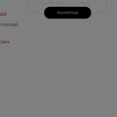
Εορτολόγιο: Ποιοι γιορτάζουν
στις 7 Αυγούστου
Περισσότερα
νει!
06.08.26 , 23:41
 περιοχή,
Βασιλική Ανδρίτσου: Ξεκίνησε
τις διακοπές με τον σύζυγο και
την κορούλα της
Coors
06.08.26 , 23:11
Αγγελική Ηλιάδη ανήμερα του
Σωτήρος: «Είδα τον Χριστό
μπροστά μου!»
06.08.26 , 22:39
Γαρυφαλλιά Καληφώνη:
Διακοπές στην Πάρο χωρίς τον
Χρήστο Μάστορα
06.08.26 , 22:12