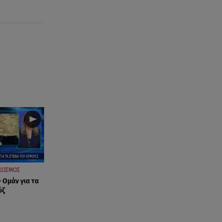
Στην παραλία η Αποστολία Ζώη:
«Γεμάτη αλμύρα»
06.08.26 , 22:10
Κλήρωση Τζόκερ 6/8/2026: Οι
τυχεροί αριθμοί για τα
2.500.000 ευρώ
06.08.26 , 22:02
Σύγκρουση τραμ στη Γερμανία:
25 τραυματίες, 7 σε σοβαρή
κατάσταση
06.08.26 , 21:59
Νέες τουρκικές προκλήσεις στο
Αιγαίο - Αερομαχία με ελληνικά
ΚΟΣΜΟΣ
F-16
 Ομάν για τα
ύζ
06.08.26 , 21:31
Τροχαίο για τον Mike - Η