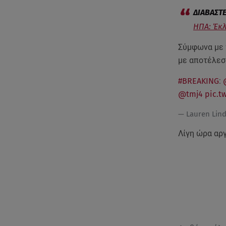
ΗΠΑ: Έκλ
Σύμφωνα με 
με αποτέλεσ
#BREAKING
:
@tmj4
pic.t
— Lauren Lin
Λίγη ώρα αρ