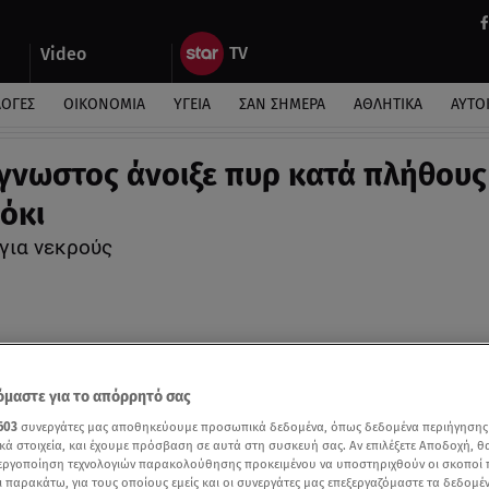
Video
ΛΟΓΕΣ
ΟΙΚΟΝΟΜΙΑ
ΥΓΕΙΑ
ΣΑΝ ΣΗΜΕΡΑ
ΑΘΛΗΤΙΚΑ
ΑΥΤΟ
γνωστος άνοιξε πυρ κατά πλήθους
όκι
για νεκρούς
μαστε για το απόρρητό σας
603
συνεργάτες μας αποθηκεύουμε προσωπικά δεδομένα, όπως δεδομένα περιήγησης
κά στοιχεία, και έχουμε πρόσβαση σε αυτά στη συσκευή σας. Αν επιλέξετε Αποδοχή, θ
νεργοποίηση τεχνολογιών παρακολούθησης προκειμένου να υποστηριχθούν οι σκοποί
ι παρακάτω, για τους οποίους εμείς και οι συνεργάτες μας επεξεργαζόμαστε τα δεδομέ