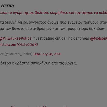
εισε το αγόρι της σε βαλίτσα, κοιμήθηκε και τον άφησε να πεθά
τα διεθνή Μέσα, άγνωστος άνοιξε πυρ εναντίον πλήθους στην
μα τον θάνατο δύο ανθρώπων και τον τραυματισμό δεκάδων.
@MilwaukeePolice
investigating critical incident near
@Molson
witter.com/OktIv6Qdk2
der (@lauren_linder)
February 26, 2020
γότερα ο δράστης συνελήφθη από τις Αρχές.