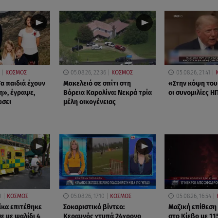
ΚΟΣΜΟΣ
05.08.26, 22:36
ΚΟΣΜΟΣ
05.08.26, 21:41
α παιδιά έχουν
Μακελειό σε σπίτι στη
«Στην κόψη του
η», έγραψε,
Βόρεια Καρολίνα: Νεκρά τρία
οι συνομιλίες ΗΠ
ώσει
μέλη οικογένειας
0
ΚΟΣΜΟΣ
05.08.26, 17:10
ΚΟΣΜΟΣ
05.08.26, 16:54
ίκα επιτέθηκε
Σοκαριστικό βίντεο:
Μαζική επίθεση
ε με ψαλίδι 4
Κεραυνός χτυπά 24χρονο
στο Κίεβο με 11