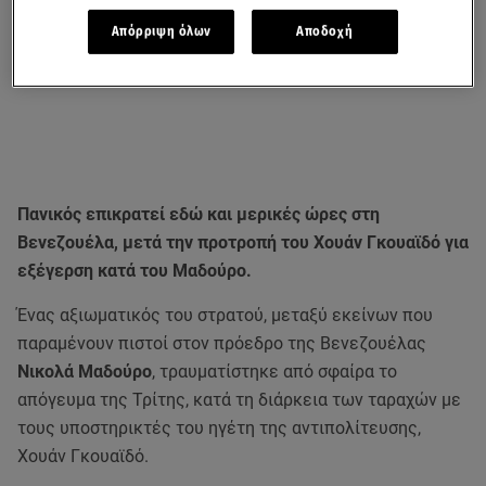
Απόρριψη όλων
Αποδοχή
Πανικός επικρατεί εδώ και μερικές ώρες στη
Βενεζουέλα, μετά την προτροπή του Χουάν Γκουαϊδό για
εξέγερση κατά του Μαδούρο.
Ένας αξιωματικός του στρατού, μεταξύ εκείνων που
παραμένουν πιστοί στον πρόεδρο της Βενεζουέλας
Νικολά Μαδούρο
, τραυματίστηκε από σφαίρα το
απόγευμα της Τρίτης, κατά τη διάρκεια των ταραχών με
τους υποστηρικτές του ηγέτη της αντιπολίτευσης,
Χουάν Γκουαϊδό.