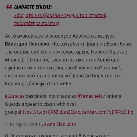
Χάος στη Βενεζουέλα - Όχημα του στρατού
ποδοπάτησε πολίτες!
Αυτό ανακοίνωσε ο υπουργός Άμυνας, στρατηγός
Βλαντίμιρ Παντρίνο
. «Καταγγέλω τη βίαιη επίθεση, θύμα
της οποίας υπήρξε ο συνταγματάρχης Γιερσόν Χιμένες
Μπάες (...) 0 οποίος τραυματίστηκε στον λαιμό από
σφαίρα στον αυτοκινητόδρομο Φρανσίσκο Φαχάρδο",
απέναντι από την αεροπορική βάση Λα Καρλότα, στο
Καράκας», έγραψε στο Twitter.
#Caracas
descends into chaos as
#Venezuela
National
Guards appear to clash with rival
groups
https://t.co/CP6ZkIan2E
pic.twitter.com/vfFPPzX1hq
— RT (@RT_com)
30 Απριλίου 2019
Ο Παντρίνο κατηγόρησε ως υπεύθυνους «τους