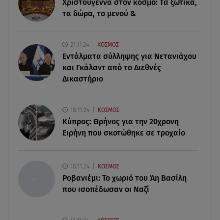
Χριστούγεννα στον κόσμο: Tα ξωτικά,
τα δώρα, το μενού &
09.08.26 , 23:20
Greek Mafia: Τα «Σκυλιά» του Έντικ είχαν μέχρι
και μπαζούκας
21.11.24
ΚΟΣΜΟΣ
Εντάλματα σύλληψης για Νετανιάχου
09.08.26 , 22:58
και Γκάλαντ από το Διεθνές
Φωτιά στην Ηλεία: Καλύτερη η εικόνα της
Δικαστήριο
πυρκαγιάς στο Μουζάκι
09.08.26 , 22:14
18.11.24
ΚΟΣΜΟΣ
Απίστευτη απάτη με «μαϊμού αστυνομικούς» - Το
Κύπρος: Θρήνος για την 20χρονη
κόλπο με το 100
Ειρήνη που σκοτώθηκε σε τροχαίο
09.08.26 , 21:24
Πέθανε ο σπουδαίος ηθοποιός Νίκος
18.11.24
ΚΟΣΜΟΣ
Καλογερόπουλος
Ροβανιέμι: Το χωριό του Άη Βασίλη
που ισοπέδωσαν οι Ναζί