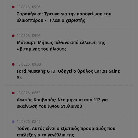
10.08.26 , 09:05
Σαρακήνικο: Έρευνα για την προσγείωση του
ελικοπτέρου - Τι λέει ο χειριστής
10.08.26 , 09:03
Μότσαρτ: Μήπως πέθανε από έλλειψη της
«βιταμίνης του ήλιου»;
10.08.26 , 09:00
Ford Mustang GTD: Οδηγεί ο θρύλος Carlos Sainz
Sr.
10.08.26 , 08:53
Φωτιάς Κουβαράς: Νέο μήνυμα από 112 για
εκκένωση του Άγιου Στυλιανού
10.08.26 , 08:49
Τούνη: Αυτός είναι ο εξωτικός προορισμός που
επέλεξε για τα γενέθλιά της