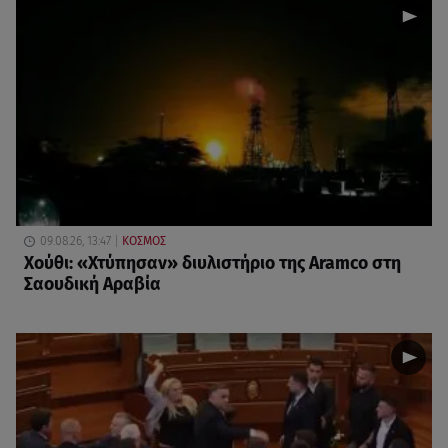
09.08.26, 13:47
ΚΟΣΜΟΣ
Χούθι: «Χτύπησαν» διυλιστήριο της Aramco στη
Σαουδική Αραβία