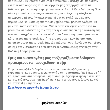
προκειμένου να υποστηριχθούν οι σκοποί που εμφανίζονται παρακάτω,
για τους οποίους εμείς και οι συνεργάτες μας επεξεργαζόμαστε τα
δεδομένα με σκοπό την παροχή υπηρεσιών. Αν επιλέξετε Απόρριψη όλων
όλων ή αποσύρετε τη συγκατάθεσή σας, οι εν λόγω τεχνολογίες θα
απενεργοποιηθούν. Αν απενεργοποιηθούν οι ιχνηλάτες, ορισμένο
περιεχόμενο και κάποιες από τις διαφημίσεις που βλέπετε ενδέχεται να
μην είναι τόσο σχετικές με εσάς. Μπορείτε να επανεμφανίσετε αυτό το
μενού για να αλλάξετε τις επιλογές σας ή να αποσύρετε τη συναίνεσή σας
ανά πάσα στιγμή πατώντας τον σύνδεσμο Διαχείριση προτιμήσεων στο
κάτω μέρος της ιστοσελίδας [ή το αιωρούμενο εικονίδιο στο κάτω
αριστερό μέρος της ιστοσελίδας, εάν υπάρχει]. Οι επιλογές σας θα τεθούν
σε ισχύ στον Ιστότοπος. Για περισσότερες λεπτομέρειες ανατρέξτε στην
Πολιτική Απορρήτου μας.
Εμείς και οι συνεργάτες μας επεξεργαζόμαστε δεδομένα
προκειμένου να παρασχεθούν τα εξής:
Χρήση επακριβών δεδομένων γεωεντοπισμού. Ακριβής σάρωση
χαρακτηριστικών συσκευής για αναγνώριση ταυτότητας. Αποθήκευση ή/
και πρόσβαση στα δεδομένα μιας συσκευής. Εξατομικευμένη διαφήμιση
και περιεχόμενο, μέτρηση διαφήμισης και περιεχομένου, έρευνα κοινού
και ανάπτυξη υπηρεσιών.
Κατάλογος συνεργατών (προμηθευτές)
Εμφάνιση σκοπών