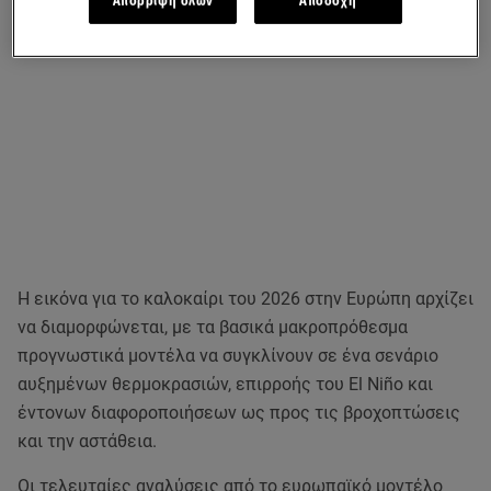
Απόρριψη όλων
Αποδοχή
Η εικόνα για το καλοκαίρι του 2026 στην Ευρώπη αρχίζει
να διαμορφώνεται, με τα βασικά μακροπρόθεσμα
προγνωστικά μοντέλα να συγκλίνουν σε ένα σενάριο
αυξημένων θερμοκρασιών, επιρροής του El Niño και
έντονων διαφοροποιήσεων ως προς τις βροχοπτώσεις
και την αστάθεια.
Οι τελευταίες αναλύσεις από το ευρωπαϊκό μοντέλο