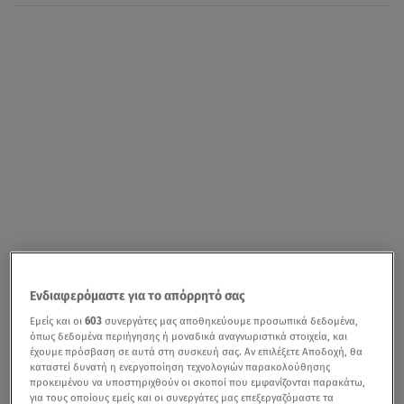
Ενδιαφερόμαστε για το απόρρητό σας
Εμείς και οι
603
συνεργάτες μας αποθηκεύουμε προσωπικά δεδομένα,
όπως δεδομένα περιήγησης ή μοναδικά αναγνωριστικά στοιχεία, και
έχουμε πρόσβαση σε αυτά στη συσκευή σας. Αν επιλέξετε Αποδοχή, θα
καταστεί δυνατή η ενεργοποίηση τεχνολογιών παρακολούθησης
προκειμένου να υποστηριχθούν οι σκοποί που εμφανίζονται παρακάτω,
για τους οποίους εμείς και οι συνεργάτες μας επεξεργαζόμαστε τα