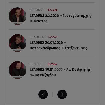
02.02.26
ΕΛΛΑΔΑ
09.08.26 , 10:33
LEADERS 2.2.2026 – Συνταγματάρχης
ΕΦΕΤ: Ανακαλείται πασίγνωστη μαρμελάδα
Π. Νάστος
φράουλα
09.08.26 , 10:13
26.01.26
ΕΛΛΑΔΑ
Κορυφώνεται η έξοδος του Αυγούστου -
LEADERS 26.01.2026 –
«Καρφίτσα δεν πέφτει» στα λιμάνια
Βατραχάνθρωπος Τ. Χατζαντώνης
19.01.26
ΕΛΛΑΔΑ
LEADERS 19.01.2026 – Αν. Καθηγητής
Μ. Παπάζογλου