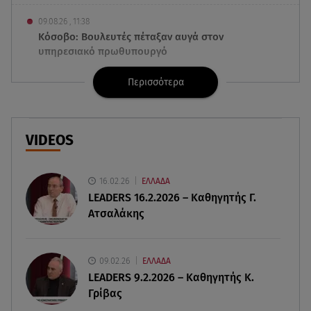
09.08.26 , 11:38
Κόσοβο: Βουλευτές πέταξαν αυγά στον
υπηρεσιακό πρωθυπουργό
Περισσότερα
09.08.26 , 11:23
Μεθυσμένη οδηγός σκότωσε νύφη τη μέρα του
γάμου της
VIDEOS
09.08.26 , 11:12
Αλέξανδρος Τσουβέλας για Εύα Καρύδη: «Θα το
έκανα 500 φορές»
16.02.26
ΕΛΛΑΔΑ
LEADERS 16.2.2026 – Καθηγητής Γ.
Ατσαλάκης
09.08.26 , 10:46
Μπαμπάς για δεύτερη φορά ο Γιάννης
Κωνσταντέλιας
09.02.26
ΕΛΛΑΔΑ
LEADERS 9.2.2026 – Καθηγητής Κ.
09.08.26 , 10:43
Γρίβας
Αλέξης Γεωργούλης: Η ανάρτηση από την
παραλία και οι κοιλιακοί!