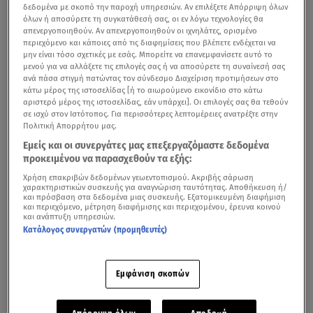
δεδομένα με σκοπό την παροχή υπηρεσιών. Αν επιλέξετε Απόρριψη όλων
όλων ή αποσύρετε τη συγκατάθεσή σας, οι εν λόγω τεχνολογίες θα
απενεργοποιηθούν. Αν απενεργοποιηθούν οι ιχνηλάτες, ορισμένο
περιεχόμενο και κάποιες από τις διαφημίσεις που βλέπετε ενδέχεται να
μην είναι τόσο σχετικές με εσάς. Μπορείτε να επανεμφανίσετε αυτό το
μενού για να αλλάξετε τις επιλογές σας ή να αποσύρετε τη συναίνεσή σας
ανά πάσα στιγμή πατώντας τον σύνδεσμο Διαχείριση προτιμήσεων στο
κάτω μέρος της ιστοσελίδας [ή το αιωρούμενο εικονίδιο στο κάτω
αριστερό μέρος της ιστοσελίδας, εάν υπάρχει]. Οι επιλογές σας θα τεθούν
σε ισχύ στον Ιστότοπος. Για περισσότερες λεπτομέρειες ανατρέξτε στην
Πολιτική Απορρήτου μας.
Εμείς και οι συνεργάτες μας επεξεργαζόμαστε δεδομένα
προκειμένου να παρασχεθούν τα εξής:
Χρήση επακριβών δεδομένων γεωεντοπισμού. Ακριβής σάρωση
χαρακτηριστικών συσκευής για αναγνώριση ταυτότητας. Αποθήκευση ή/
και πρόσβαση στα δεδομένα μιας συσκευής. Εξατομικευμένη διαφήμιση
και περιεχόμενο, μέτρηση διαφήμισης και περιεχομένου, έρευνα κοινού
και ανάπτυξη υπηρεσιών.
Κατάλογος συνεργατών (προμηθευτές)
Εμφάνιση σκοπών