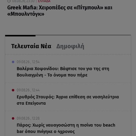
08.08.26, 23:30
ΕΛΛΑΔΑ
Greek Mafia: Χειροπέδες σε «Πίτμπουλ» και
«Μπουλντόγκ»
Τελευταία Νέα
Δημοφιλή
09.08.26 , 12:54
Βαλέρια Χοψονίδου: Βάφτισε τον γιο της στη
Βουλιαγμένη - Το όνομα που πήρε
09.08.26 , 12:44
Ερυθρός Σταυρός: Άγρια επίθεση σε νοσηλεύτρια
στα Επείγοντα
09.08.26 , 12:28
Πάρος: Χωρίς ναυαγοσώστη η πισίνα του beach
bar όπου πνίγηκε ο 4χρονος