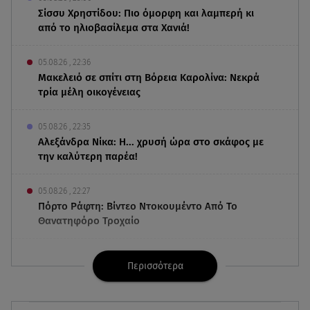
Σίσσυ Χρηστίδου: Πιο όμορφη και λαμπερή κι
από το ηλιοβασίλεμα στα Χανιά!
05.08.26 , 22:36
Μακελειό σε σπίτι στη Βόρεια Καρολίνα: Νεκρά
τρία μέλη οικογένειας
05.08.26 , 22:35
Αλεξάνδρα Νίκα: Η... χρυσή ώρα στο σκάφος με
την καλύτερη παρέα!
05.08.26 , 22:27
Πόρτο Ράφτη: Bίντεο Ντοκουμέντο Από Το
Θανατηφόρο Τροχαίο
05.08.26 , 22:19
Περισσότερα
Σαμοθράκη: «Μαμά νόμιζες ότι δε θα σε
ξαναδώ;» -Τα πρώτα λόγια του 22χρονου