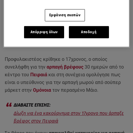
Εμφάνιση σκοπών
Απόρριψη όλων
Αποδοχή
Προφυλακιστέος κρίθηκε ο 17χρονος, ο οποίος
συνελήφθη για την
αρπαγή
βρέφους
30 ημερών από το
κέντρο του
Πειραιά
και στη συνέχεια ομολόγησε πως
είναι ο υπεύθυνος για την αρπαγή μωρού από σούπερ
μάρκετ στην
Ομόνοια
τον περασμένο Μάιο.
Δίωξη για ένα κακούργημα στον 17χρονο που άρπαξε
βρέφος στον Πειραιά