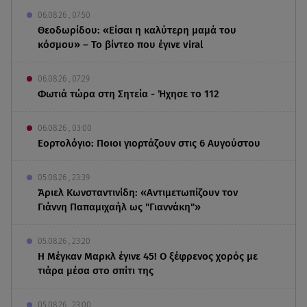
06.08.26 , 07:50
Θεοδωρίδου: «Είσαι η καλύτερη μαμά του
κόσμου» – Το βίντεο που έγινε viral
06.08.26 , 07:29
Φωτιά τώρα στη Σητεία - Ήχησε το 112
06.08.26 , 03:00
Εορτολόγιο: Ποιοι γιορτάζουν στις 6 Αυγούστου
05.08.26 , 23:39
Άριελ Κωνσταντινίδη: «Αντιμετωπίζουν τον
Γιάννη Παπαμιχαήλ ως "Γιαννάκη"»
05.08.26 , 23:20
Η Μέγκαν Μαρκλ έγινε 45! Ο ξέφρενος χορός με
τιάρα μέσα στο σπίτι της
05.08.26 , 23:00