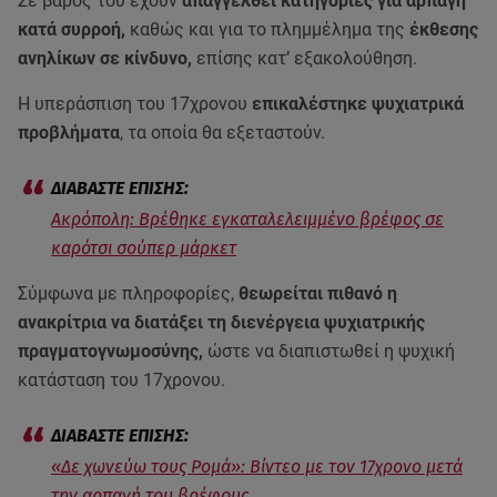
Σε βάρος του έχουν
απαγγελθεί κατηγορίες για αρπαγή
κατά συρροή,
καθώς και για το πλημμέλημα της
έκθεσης
ανηλίκων σε κίνδυνο,
επίσης κατ’ εξακολούθηση.
Η υπεράσπιση του 17χρονου
επικαλέστηκε ψυχιατρικά
προβλήματα
, τα οποία θα εξεταστούν.
Ακρόπολη: Βρέθηκε εγκαταλελειμμένο βρέφος σε
καρότσι σούπερ μάρκετ
Σύμφωνα με πληροφορίες,
θεωρείται πιθανό η
ανακρίτρια να διατάξει τη διενέργεια ψυχιατρικής
πραγματογνωμοσύνης,
ώστε να διαπιστωθεί η ψυχική
κατάσταση του 17χρονου.
«Δε χωνεύω τους Ρομά»: Βίντεο με τον 17χρονο μετά
την αρπαγή του βρέφους