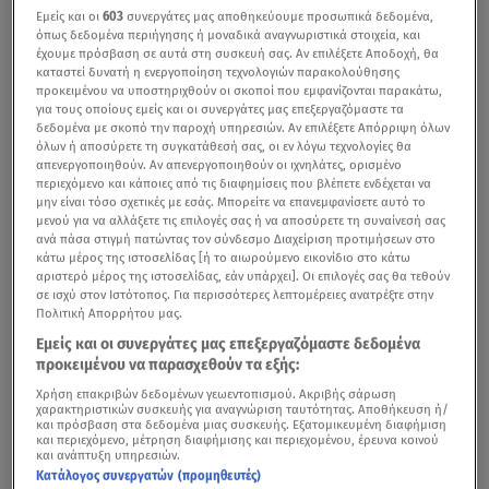
Εμείς και οι
603
συνεργάτες μας αποθηκεύουμε προσωπικά δεδομένα,
όπως δεδομένα περιήγησης ή μοναδικά αναγνωριστικά στοιχεία, και
έχουμε πρόσβαση σε αυτά στη συσκευή σας. Αν επιλέξετε Αποδοχή, θα
καταστεί δυνατή η ενεργοποίηση τεχνολογιών παρακολούθησης
προκειμένου να υποστηριχθούν οι σκοποί που εμφανίζονται παρακάτω,
για τους οποίους εμείς και οι συνεργάτες μας επεξεργαζόμαστε τα
δεδομένα με σκοπό την παροχή υπηρεσιών. Αν επιλέξετε Απόρριψη όλων
όλων ή αποσύρετε τη συγκατάθεσή σας, οι εν λόγω τεχνολογίες θα
απενεργοποιηθούν. Αν απενεργοποιηθούν οι ιχνηλάτες, ορισμένο
περιεχόμενο και κάποιες από τις διαφημίσεις που βλέπετε ενδέχεται να
μην είναι τόσο σχετικές με εσάς. Μπορείτε να επανεμφανίσετε αυτό το
μενού για να αλλάξετε τις επιλογές σας ή να αποσύρετε τη συναίνεσή σας
ανά πάσα στιγμή πατώντας τον σύνδεσμο Διαχείριση προτιμήσεων στο
κάτω μέρος της ιστοσελίδας [ή το αιωρούμενο εικονίδιο στο κάτω
αριστερό μέρος της ιστοσελίδας, εάν υπάρχει]. Οι επιλογές σας θα τεθούν
σε ισχύ στον Ιστότοπος. Για περισσότερες λεπτομέρειες ανατρέξτε στην
Πολιτική Απορρήτου μας.
Εμείς και οι συνεργάτες μας επεξεργαζόμαστε δεδομένα
προκειμένου να παρασχεθούν τα εξής:
Χρήση επακριβών δεδομένων γεωεντοπισμού. Ακριβής σάρωση
χαρακτηριστικών συσκευής για αναγνώριση ταυτότητας. Αποθήκευση ή/
και πρόσβαση στα δεδομένα μιας συσκευής. Εξατομικευμένη διαφήμιση
και περιεχόμενο, μέτρηση διαφήμισης και περιεχομένου, έρευνα κοινού
και ανάπτυξη υπηρεσιών.
Κατάλογος συνεργατών (προμηθευτές)