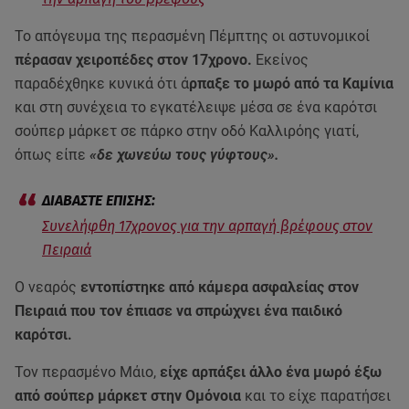
Το απόγευμα της περασμένη Πέμπτης οι αστυνομικοί
πέρασαν χειροπέδες στον 17χρονο.
Εκείνος
παραδέχθηκε κυνικά ότι ά
ρπαξε το μωρό από τα Καμίνια
και στη συνέχεια το εγκατέλειψε μέσα σε ένα καρότσι
σούπερ μάρκετ σε πάρκο στην οδό Καλλιρόης γιατί,
όπως είπε
«δε χωνεύω τους γύφτους».
Συνελήφθη 17χρονος για την αρπαγή βρέφους στον
Πειραιά
Ο νεαρός
εντοπίστηκε από κάμερα ασφαλείας στον
Πειραιά που τον έπιασε να σπρώχνει ένα παιδικό
καρότσι.
Τον περασμένο Μάιο,
είχε αρπάξει άλλο ένα μωρό έξω
από σούπερ μάρκετ στην Ομόνοια
και το είχε παρατήσει