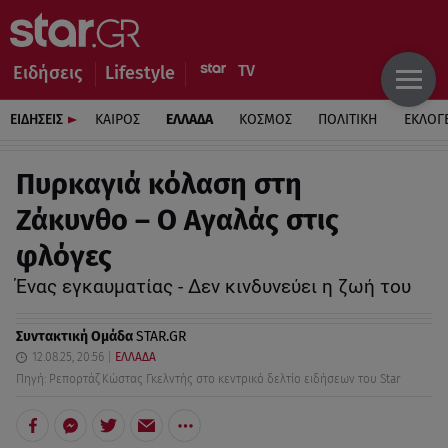
Ειδήσεις
Lifestyle
ΕΙΔΗΣΕΙΣ
ΚΑΙΡΟΣ
ΕΛΛΑΔΑ
ΚΟΣΜΟΣ
ΠΟΛΙΤΙΚΗ
ΕΚΛΟΓ
Πυρκαγιά κόλαση στη
Ζάκυνθο – Ο Αγαλάς στις
φλόγες
Ένας εγκαυματίας - Δεν κινδυνεύει η ζωή του
Συντακτική Ομάδα
STAR.GR
12.08.25, 20:56
ΕΛΛΑΔΑ
Πηγή: Ρεπορτάζ Κώστας Γκελντής στο κεντρικό δελτίο ειδήσεων του Star