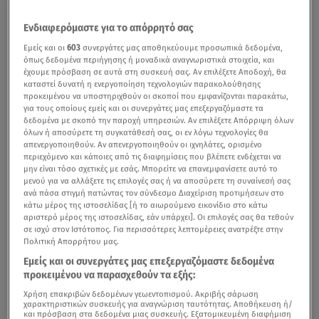
Ενδιαφερόμαστε για το απόρρητό σας
Εμείς και οι
603
συνεργάτες μας αποθηκεύουμε προσωπικά δεδομένα,
όπως δεδομένα περιήγησης ή μοναδικά αναγνωριστικά στοιχεία, και
έχουμε πρόσβαση σε αυτά στη συσκευή σας. Αν επιλέξετε Αποδοχή, θα
καταστεί δυνατή η ενεργοποίηση τεχνολογιών παρακολούθησης
προκειμένου να υποστηριχθούν οι σκοποί που εμφανίζονται παρακάτω,
για τους οποίους εμείς και οι συνεργάτες μας επεξεργαζόμαστε τα
δεδομένα με σκοπό την παροχή υπηρεσιών. Αν επιλέξετε Απόρριψη όλων
όλων ή αποσύρετε τη συγκατάθεσή σας, οι εν λόγω τεχνολογίες θα
απενεργοποιηθούν. Αν απενεργοποιηθούν οι ιχνηλάτες, ορισμένο
περιεχόμενο και κάποιες από τις διαφημίσεις που βλέπετε ενδέχεται να
μην είναι τόσο σχετικές με εσάς. Μπορείτε να επανεμφανίσετε αυτό το
μενού για να αλλάξετε τις επιλογές σας ή να αποσύρετε τη συναίνεσή σας
ανά πάσα στιγμή πατώντας τον σύνδεσμο Διαχείριση προτιμήσεων στο
κάτω μέρος της ιστοσελίδας [ή το αιωρούμενο εικονίδιο στο κάτω
αριστερό μέρος της ιστοσελίδας, εάν υπάρχει]. Οι επιλογές σας θα τεθούν
σε ισχύ στον Ιστότοπος. Για περισσότερες λεπτομέρειες ανατρέξτε στην
Πολιτική Απορρήτου μας.
Εμείς και οι συνεργάτες μας επεξεργαζόμαστε δεδομένα
προκειμένου να παρασχεθούν τα εξής:
Χρήση επακριβών δεδομένων γεωεντοπισμού. Ακριβής σάρωση
χαρακτηριστικών συσκευής για αναγνώριση ταυτότητας. Αποθήκευση ή/
και πρόσβαση στα δεδομένα μιας συσκευής. Εξατομικευμένη διαφήμιση