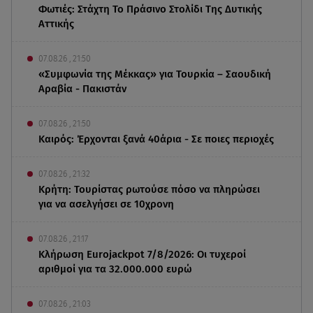
Φωτιές: Στάχτη Το Πράσινο Στολίδι Της Δυτικής
Αττικής
07.08.26 , 21:50
«Συμφωνία της Μέκκας» για Τουρκία – Σαουδική
Αραβία - Πακιστάν
07.08.26 , 21:50
Καιρός: Έρχονται ξανά 40άρια - Σε ποιες περιοχές
07.08.26 , 21:32
Κρήτη: Τουρίστας ρωτούσε πόσο να πληρώσει
για να ασελγήσει σε 10χρονη
07.08.26 , 21:17
Κλήρωση Eurojackpot 7/8/2026: Οι τυχεροί
αριθμοί για τα 32.000.000 ευρώ
07.08.26 , 21:03