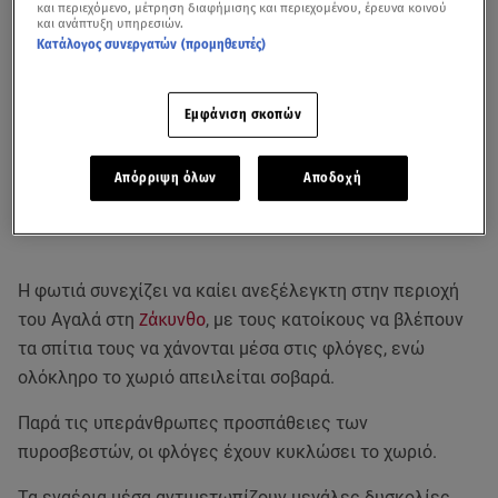
και περιεχόμενο, μέτρηση διαφήμισης και περιεχομένου, έρευνα κοινού
και ανάπτυξη υπηρεσιών.
Κατάλογος συνεργατών (προμηθευτές)
Εμφάνιση σκοπών
Απόρριψη όλων
Αποδοχή
Η φωτιά συνεχίζει να καίει ανεξέλεγκτη στην περιοχή
του Αγαλά στη
Ζάκυνθο
, με τους κατοίκους να βλέπουν
τα σπίτια τους να χάνονται μέσα στις φλόγες, ενώ
ολόκληρο το χωριό απειλείται σοβαρά.
Παρά τις υπεράνθρωπες προσπάθειες των
πυροσβεστών, οι φλόγες έχουν κυκλώσει το χωριό.
Τα εναέρια μέσα αντιμετωπίζουν μεγάλες δυσκολίες