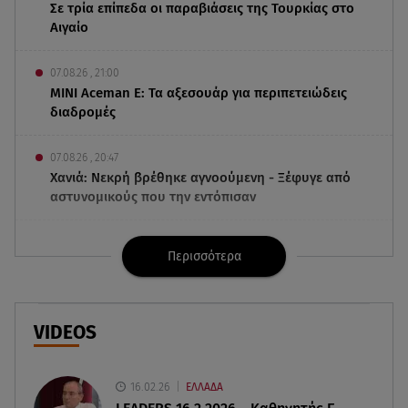
Σε τρία επίπεδα οι παραβιάσεις της Τουρκίας στο
Αιγαίο
07.08.26 , 21:00
MINI Aceman E: Τα αξεσουάρ για περιπετειώδεις
διαδρομές
07.08.26 , 20:47
Χανιά: Νεκρή βρέθηκε αγνοούμενη - Ξέφυγε από
αστυνομικούς που την εντόπισαν
07.08.26 , 20:18
Περισσότερα
Μυστράς: Κρίσιμος για το κατηγορητήριο ο
χρόνος θανάτου του 90χρονου
07.08.26 , 20:13
VIDEOS
Κυψέλη: Tι βρέθηκε στο διαμέρισμα της
38χρονης Λίζα
16.02.26
ΕΛΛΑΔΑ