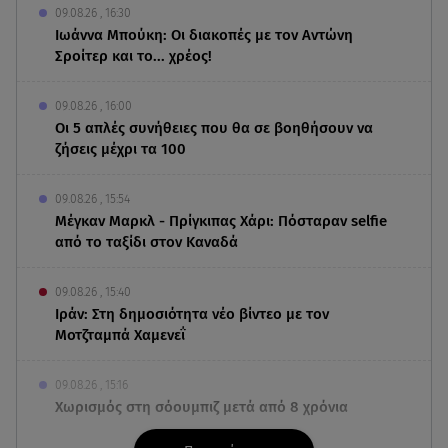
09.08.26 , 16:30
Ιωάννα Μπούκη: Οι διακοπές με τον Αντώνη
Σροίτερ και το... χρέος!
09.08.26 , 16:00
Οι 5 απλές συνήθειες που θα σε βοηθήσουν να
ζήσεις μέχρι τα 100
09.08.26 , 15:54
Μέγκαν Μαρκλ - Πρίγκιπας Χάρι: Πόσταραν selfie
από το ταξίδι στον Καναδά
09.08.26 , 15:40
Ιράν: Στη δημοσιότητα νέο βίντεο με τον
Μοτζταμπά Χαμενεΐ
09.08.26 , 15:16
Χωρισμός στη σόουμπιζ μετά από 8 χρόνια
γάμου - Η ανακοίνωση