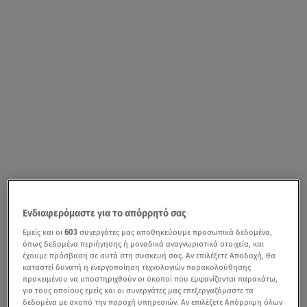
Ενδιαφερόμαστε για το απόρρητό σας
Εμείς και οι
603
συνεργάτες μας αποθηκεύουμε προσωπικά δεδομένα,
όπως δεδομένα περιήγησης ή μοναδικά αναγνωριστικά στοιχεία, και
έχουμε πρόσβαση σε αυτά στη συσκευή σας. Αν επιλέξετε Αποδοχή, θα
καταστεί δυνατή η ενεργοποίηση τεχνολογιών παρακολούθησης
προκειμένου να υποστηριχθούν οι σκοποί που εμφανίζονται παρακάτω,
για τους οποίους εμείς και οι συνεργάτες μας επεξεργαζόμαστε τα
δεδομένα με σκοπό την παροχή υπηρεσιών. Αν επιλέξετε Απόρριψη όλων