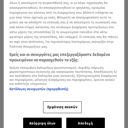
όλων ή αποσύρετε τη συγκατάθεσή σας, οι εν λόγω τεχνολογίες θα
απενεργοποιηθούν. Αν απενεργοποιηθούν οι ιχνηλάτες, ορισμένο
περιεχόμενο και κάποιες από τις διαφημίσεις που βλέπετε ενδέχεται να
μην είναι τόσο σχετικές με εσάς. Μπορείτε να επανεμφανίσετε αυτό το
μενού για να αλλάξετε τις επιλογές σας ή να αποσύρετε τη συναίνεσή σας
ανά πάσα στιγμή πατώντας τον σύνδεσμο Διαχείριση προτιμήσεων στο
κάτω μέρος της ιστοσελίδας [ή το αιωρούμενο εικονίδιο στο κάτω
αριστερό μέρος της ιστοσελίδας, εάν υπάρχει]. Οι επιλογές σας θα τεθούν
σε ισχύ στον Ιστότοπος. Για περισσότερες λεπτομέρειες ανατρέξτε στην
Πολιτική Απορρήτου μας.
Εμείς και οι συνεργάτες μας επεξεργαζόμαστε δεδομένα
προκειμένου να παρασχεθούν τα εξής:
Χρήση επακριβών δεδομένων γεωεντοπισμού. Ακριβής σάρωση
χαρακτηριστικών συσκευής για αναγνώριση ταυτότητας. Αποθήκευση ή/
και πρόσβαση στα δεδομένα μιας συσκευής. Εξατομικευμένη διαφήμιση
και περιεχόμενο, μέτρηση διαφήμισης και περιεχομένου, έρευνα κοινού
και ανάπτυξη υπηρεσιών.
Κατάλογος συνεργατών (προμηθευτές)
Εμφάνιση σκοπών
Απόρριψη όλων
Αποδοχή