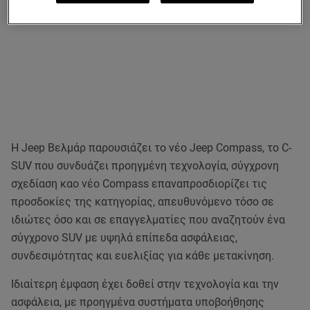
Η Jeep Βελμάρ παρουσιάζει το νέο Jeep Compass, το C-
SUV που συνδυάζει προηγμένη τεχνολογία, σύγχρονη
σχεδίαση καο νέο Compass επαναπροσδιορίζει τις
προσδοκίες της κατηγορίας, απευθυνόμενο τόσο σε
ιδιώτες όσο και σε επαγγελματίες που αναζητούν ένα
σύγχρονο SUV με υψηλά επίπεδα ασφάλειας,
συνδεσιμότητας και ευελιξίας για κάθε μετακίνηση.
Ιδιαίτερη έμφαση έχει δοθεί στην τεχνολογία και την
ασφάλεια, με προηγμένα συστήματα υποβοήθησης