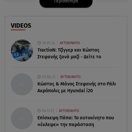
Περισσότερα
09.08.26 , 14:42
Τουρισμός για Όλους 2026-2027: Ποια ΑΦΜ
υποβάλλουν σήμερα αιτήσεις
VIDEOS
09.08.26 , 14:32
Πινακίδες κυκλοφορίας με λίγα κλικ - Τέλος οι
30.01.24
ΑΥΤΟΚΙΝΗΤΟ
καθυστερήσεις
TractioN: Τζίγγερ και Κώστας
Στεφανής ξανά μαζί - Δείτε το
09.08.26 , 14:01
Γνωστός δημοσιογράφος αποκάλυψε ότι
σύντομα παντρεύεται τη σύντροφό του
03.08.22
ΑΥΤΟΚΙΝΗΤΟ
Κώστας & Μάνος Στεφανής στο Ράλι
Ακρόπολις με Hyundai i20
09.08.26 , 14:00
Αδιάβροχη μάσκαρα: αφαίρεσε την χωρίς να
ταλαιπωρείς τις βλεφερίδες σου
04.12.21
ΑΥΤΟΚΙΝΗΤΟ
Επίσκεψη Πάπα: Το αυτοκίνητο που
09.08.26 , 13:47
«έκλεψε» την παράσταση
Χούθι: «Χτύπησαν» διυλιστήριο της Aramco στη
Σαουδική Αραβία