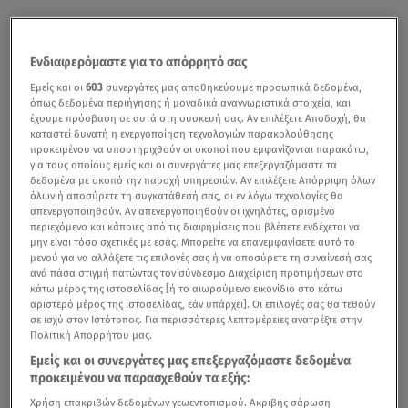
Ενδιαφερόμαστε για το απόρρητό σας
Εμείς και οι
603
συνεργάτες μας αποθηκεύουμε προσωπικά δεδομένα,
όπως δεδομένα περιήγησης ή μοναδικά αναγνωριστικά στοιχεία, και
έχουμε πρόσβαση σε αυτά στη συσκευή σας. Αν επιλέξετε Αποδοχή, θα
καταστεί δυνατή η ενεργοποίηση τεχνολογιών παρακολούθησης
προκειμένου να υποστηριχθούν οι σκοποί που εμφανίζονται παρακάτω,
για τους οποίους εμείς και οι συνεργάτες μας επεξεργαζόμαστε τα
δεδομένα με σκοπό την παροχή υπηρεσιών. Αν επιλέξετε Απόρριψη όλων
όλων ή αποσύρετε τη συγκατάθεσή σας, οι εν λόγω τεχνολογίες θα
απενεργοποιηθούν. Αν απενεργοποιηθούν οι ιχνηλάτες, ορισμένο
περιεχόμενο και κάποιες από τις διαφημίσεις που βλέπετε ενδέχεται να
Σήμερα, η Volvo Car Hellas είχε την τιμή να διοργανώσει
μην είναι τόσο σχετικές με εσάς. Μπορείτε να επανεμφανίσετε αυτό το
μία μοναδική εκδήλωση με υψηλό συμβολισμό, στα
μενού για να αλλάξετε τις επιλογές σας ή να αποσύρετε τη συναίνεσή σας
ανά πάσα στιγμή πατώντας τον σύνδεσμο Διαχείριση προτιμήσεων στο
Asteria της Γλυφάδας. Καλωσορίσαμε τον ιθύνοντα νου
κάτω μέρος της ιστοσελίδας [ή το αιωρούμενο εικονίδιο στο κάτω
πίσω από τα πιο ασφαλή αυτοκίνητα στον κόσμο και,
αριστερό μέρος της ιστοσελίδας, εάν υπάρχει]. Οι επιλογές σας θα τεθούν
σε ισχύ στον Ιστότοπος. Για περισσότερες λεπτομέρειες ανατρέξτε στην
μαζί, το πιο έξυπνο Volvo μέχρι σήμερα.
Πολιτική Απορρήτου μας.
Εμείς και οι συνεργάτες μας επεξεργαζόμαστε δεδομένα
προκειμένου να παρασχεθούν τα εξής:
Χρήση επακριβών δεδομένων γεωεντοπισμού. Ακριβής σάρωση