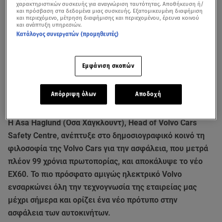
χαρακτηριστικών συσκευής για αναγνώριση ταυτότητας. Αποθήκευση ή/
και πρόσβαση στα δεδομένα μιας συσκευής. Εξατομικευμένη διαφήμιση
και περιεχόμενο, μέτρηση διαφήμισης και περιεχομένου, έρευνα κοινού
και ανάπτυξη υπηρεσιών.
Κατάλογος συνεργατών (προμηθευτές)
Εμφάνιση σκοπών
Απόρριψη όλων
Αποδοχή
H Åsa Haglund (Όσα Χάγκλουντ), Head of Volvo Cars
Safety Centre, ανέπτυξε στο δημοσιογραφικό κοινό τη
φιλοσοφία της Volvo Cars για την ασφάλεια, που μετρά
πλέον 99 χρόνια πρωτοπορίας, και αποκάλυψε το νέο
EX60. Το πιο πρόσφατο αμιγώς ηλεκτρικό Volvo
ενσαρκώνει όλη την τεχνογνωσία της εταιρείας μας
μέχρι σήμερα και ορίζει ένα νέο πρότυπο στην
ασφάλεια των αυτοκινήτων.