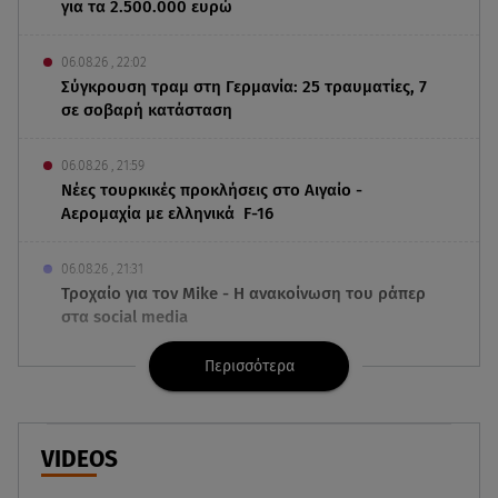
για τα 2.500.000 ευρώ
06.08.26 , 22:02
Σύγκρουση τραμ στη Γερμανία: 25 τραυματίες, 7
σε σοβαρή κατάσταση
06.08.26 , 21:59
Νέες τουρκικές προκλήσεις στο Αιγαίο -
Αερομαχία με ελληνικά F-16
06.08.26 , 21:31
Τροχαίο για τον Mike - Η ανακοίνωση του ράπερ
στα social media
Περισσότερα
06.08.26 , 21:22
Ισραήλ - Κύπρος - Κρήτη: Το μεγαλύτερο
υποθαλάσσιο καλώδιο στον κόσμο
VIDEOS
06.08.26 , 21:07