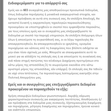
Ενδιαφερόμαστε για το απόρρητό σας
Εμείς και οι
603
συνεργάτες μας αποθηκεύουμε προσωπικά δεδομένα,
όπως δεδομένα περιήγησης ή μοναδικά αναγνωριστικά στοιχεία, και
έχουμε πρόσβαση σε αυτά στη συσκευή σας. Αν επιλέξετε Αποδοχή, θα
καταστεί δυνατή η ενεργοποίηση τεχνολογιών παρακολούθησης
προκειμένου να υποστηριχθούν οι σκοποί που εμφανίζονται παρακάτω,
για τους οποίους εμείς και οι συνεργάτες μας επεξεργαζόμαστε τα
δεδομένα με σκοπό την παροχή υπηρεσιών. Αν επιλέξετε Απόρριψη όλων
όλων ή αποσύρετε τη συγκατάθεσή σας, οι εν λόγω τεχνολογίες θα
απενεργοποιηθούν. Αν απενεργοποιηθούν οι ιχνηλάτες, ορισμένο
περιεχόμενο και κάποιες από τις διαφημίσεις που βλέπετε ενδέχεται να
μην είναι τόσο σχετικές με εσάς. Μπορείτε να επανεμφανίσετε αυτό το
μενού για να αλλάξετε τις επιλογές σας ή να αποσύρετε τη συναίνεσή σας
ανά πάσα στιγμή πατώντας τον σύνδεσμο Διαχείριση προτιμήσεων στο
κάτω μέρος της ιστοσελίδας [ή το αιωρούμενο εικονίδιο στο κάτω
αριστερό μέρος της ιστοσελίδας, εάν υπάρχει]. Οι επιλογές σας θα τεθούν
σε ισχύ στον Ιστότοπος. Για περισσότερες λεπτομέρειες ανατρέξτε στην
Πολιτική Απορρήτου μας.
Εμείς και οι συνεργάτες μας επεξεργαζόμαστε δεδομένα
προκειμένου να παρασχεθούν τα εξής:
Χρήση επακριβών δεδομένων γεωεντοπισμού. Ακριβής σάρωση
χαρακτηριστικών συσκευής για αναγνώριση ταυτότητας. Αποθήκευση ή/
και πρόσβαση στα δεδομένα μιας συσκευής. Εξατομικευμένη διαφήμιση
και περιεχόμενο, μέτρηση διαφήμισης και περιεχομένου, έρευνα κοινού
και ανάπτυξη υπηρεσιών.