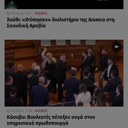
09.08.26, 13:47
ΚΟΣΜΟΣ
Χούθι: «Χτύπησαν» διυλιστήριο της Aramco στη
Σαουδική Αραβία
09.08.26, 11:38
ΚΟΣΜΟΣ
Κόσοβο: Βουλευτές πέταξαν αυγά στον
υπηρεσιακό πρωθυπουργό