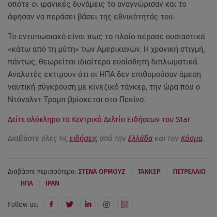
οπότε οι ιρανικές δυνάμεις το αναγνώρισαν και το
άφησαν να περάσει βάσει της εθνικότητάς του.
Το εντυπωσιακό είναι πως το πλοίο πέρασε ουσιαστικά
«κάτω από τη μύτη» των Αμερικανών. Η χρονική στιγμή,
πάντως, θεωρείται ιδιαίτερα ευαίσθητη διπλωματικά.
Αναλυτές εκτιμούν ότι οι ΗΠΑ δεν επιθυμούσαν άμεση
ναυτική σύγκρουση με κινεζικό τάνκερ, την ώρα που ο
Ντόναλντ Τραμπ βρίσκεται στο Πεκίνο.
Δείτε ολόκληρο το Κεντρικό Δελτίο Ειδήσεων του Star
Διαβάστε όλες τις
ειδήσεις
από την
Ελλάδα
και τον
Κόσμο
.
|
|
Διαβάστε περισσότερα:
ΣΤΕΝΑ ΟΡΜΟΥΖ
ΤΑΝΚΕΡ
ΠΕΤΡΕΛΑΙΟ
|
|
ΗΠΑ
ΙΡΑΝ
Follow us: