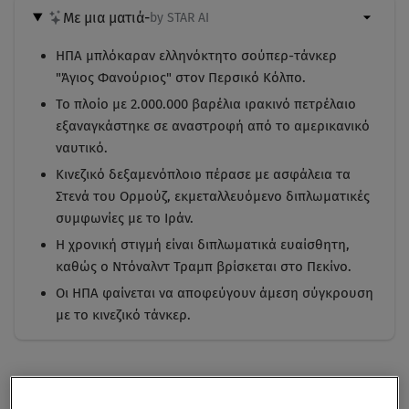
Με μια ματιά
-
by STAR AI
ΗΠΑ μπλόκαραν ελληνόκτητο σούπερ-τάνκερ
"Άγιος Φανούριος" στον Περσικό Κόλπο.
Το πλοίο με 2.000.000 βαρέλια ιρακινό πετρέλαιο
εξαναγκάστηκε σε αναστροφή από το αμερικανικό
ναυτικό.
Κινεζικό δεξαμενόπλοιο πέρασε με ασφάλεια τα
Στενά του Ορμούζ, εκμεταλλευόμενο διπλωματικές
συμφωνίες με το Ιράν.
Η χρονική στιγμή είναι διπλωματικά ευαίσθητη,
καθώς ο Ντόναλντ Τραμπ βρίσκεται στο Πεκίνο.
Οι ΗΠΑ φαίνεται να αποφεύγουν άμεση σύγκρουση
με το κινεζικό τάνκερ.