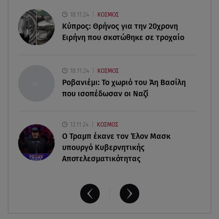
09.08.26 , 18:57
18.11.24
ΚΟΣΜΟΣ
Σε εξέλιξη η πυρκαγιά στο Σπήλαιο Ορεστιάδας
Κύπρος: Θρήνος για την 20χρονη
Ειρήνη που σκοτώθηκε σε τροχαίο
09.08.26 , 17:50
Χρηστίδου για Κοντοβά: «Ελπίζω και στην
επόμενη ζωή να είμαστε κολλητές»
18.11.24
ΚΟΣΜΟΣ
Ροβανιέμι: Το χωριό του Άη Βασίλη
που ισοπέδωσαν οι Ναζί
13.11.24
ΚΟΣΜΟΣ
O Τραμπ έκανε τον Έλον Μασκ
υπουργό Κυβερνητικής
Αποτελεσματικότητας