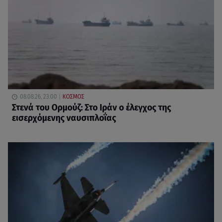
08.08.26, 23:00
ΚΟΣΜΟΣ
Στενά του Ορμούζ: Στο Ιράν ο έλεγχος της
εισερχόμενης ναυσιπλοΐας