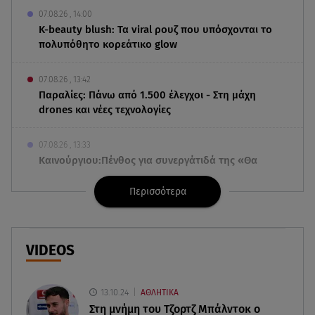
07.08.26 , 14:00
K-beauty blush: Τα viral ρουζ που υπόσχονται το
πολυπόθητο κορεάτικο glow
07.08.26 , 13:42
Παραλίες: Πάνω από 1.500 έλεγχοι - Στη μάχη
drones και νέες τεχνολογίες
07.08.26 , 13:33
Καινούργιου:Πένθος για συνεργάτιδά της «Θα
μου λείπεις πάντα και για πάντα»
Περισσότερα
07.08.26 , 13:16
Γιάννης Στάνκογλου: Δείτε τον έφηβο με μακριά
μαλλιά
VIDEOS
07.08.26 , 13:04
Συνελήφθη 31χρονος για τις δολοφονίες του
13.10.24
ΑΘΛΗΤΙΚΑ
«Ζαμπόν» και του Σκαφτούρου
Στη μνήμη του Τζορτζ Μπάλντοκ ο