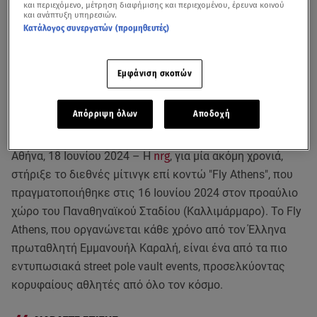
και περιεχόμενο, μέτρηση διαφήμισης και περιεχομένου, έρευνα κοινού
και ανάπτυξη υπηρεσιών.
Κατάλογος συνεργατών (προμηθευτές)
Εμφάνιση σκοπών
Απόρριψη όλων
Αποδοχή
Αθήνα, 18 Ιουνίου 2024 – Η
nrg
, για μία ακόμη χρονιά,
στήριξε το διεθνές μίτινγκ επί κοντώ "Fly Athens", που
πραγματοποιήθηκε στις 16 Ιουνίου 2024 στον προαύλιο
χώρο του Παναθηναϊκού Σταδίου (Καλλιμάρμαρο). Το Fly
Athens, που οργανώνεται κάθε χρόνο από τον Έλληνα
πρωταθλητή Εμμανουήλ Καραλή, είναι ένα από τα πιο
εντυπωσιακά street pole vault events, προσελκύοντας
κορυφαίους αθλητές από όλο τον κόσμο.