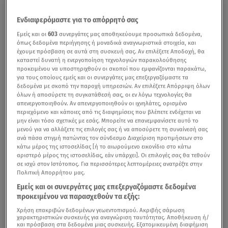
Ενδιαφερόμαστε για το απόρρητό σας
Εμείς και οι
603
συνεργάτες μας αποθηκεύουμε προσωπικά δεδομένα,
όπως δεδομένα περιήγησης ή μοναδικά αναγνωριστικά στοιχεία, και
έχουμε πρόσβαση σε αυτά στη συσκευή σας. Αν επιλέξετε Αποδοχή, θα
καταστεί δυνατή η ενεργοποίηση τεχνολογιών παρακολούθησης
προκειμένου να υποστηριχθούν οι σκοποί που εμφανίζονται παρακάτω,
για τους οποίους εμείς και οι συνεργάτες μας επεξεργαζόμαστε τα
δεδομένα με σκοπό την παροχή υπηρεσιών. Αν επιλέξετε Απόρριψη όλων
όλων ή αποσύρετε τη συγκατάθεσή σας, οι εν λόγω τεχνολογίες θα
απενεργοποιηθούν. Αν απενεργοποιηθούν οι ιχνηλάτες, ορισμένο
περιεχόμενο και κάποιες από τις διαφημίσεις που βλέπετε ενδέχεται να
μην είναι τόσο σχετικές με εσάς. Μπορείτε να επανεμφανίσετε αυτό το
μενού για να αλλάξετε τις επιλογές σας ή να αποσύρετε τη συναίνεσή σας
ανά πάσα στιγμή πατώντας τον σύνδεσμο Διαχείριση προτιμήσεων στο
κάτω μέρος της ιστοσελίδας [ή το αιωρούμενο εικονίδιο στο κάτω
αριστερό μέρος της ιστοσελίδας, εάν υπάρχει]. Οι επιλογές σας θα τεθούν
σε ισχύ στον Ιστότοπος. Για περισσότερες λεπτομέρειες ανατρέξτε στην
Πολιτική Απορρήτου μας.
Εμείς και οι συνεργάτες μας επεξεργαζόμαστε δεδομένα
προκειμένου να παρασχεθούν τα εξής:
Χρήση επακριβών δεδομένων γεωεντοπισμού. Ακριβής σάρωση
χαρακτηριστικών συσκευής για αναγνώριση ταυτότητας. Αποθήκευση ή/
και πρόσβαση στα δεδομένα μιας συσκευής. Εξατομικευμένη διαφήμιση