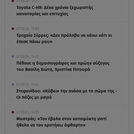
07.08.26 , 15:21
Toyota C-HR: Δέκα χρόνια ξεχωριστής
καινοτομίας και επιτυχίας
07.08.26 , 15:09
Τροχαίο Σέρρες: «Δεν πρόλαβα να κάνω κάτι κι
έπεσε πάνω μου»
07.08.26 , 14:49
Πέθανε η δημοσιογράφος και πρώην σύζυγος
του Βασίλη Χιώτη, Χριστίνα Πιτουρά
07.08.26 , 14:44
Στεφανίδου: «Κόβει» την ανάσα με το σώμα της -
Οι πόζες με μαγιό
07.08.26 , 14:05
Μυστράς: «Τον έβαλα στον καταψύκτη γιατί
ήθελα να τον κρατήσω άφθαρτο»