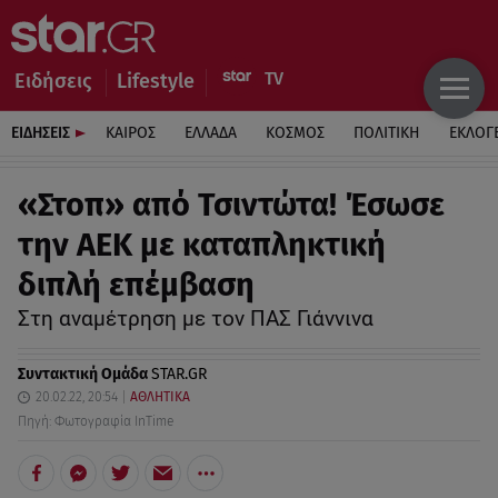
Ειδήσεις
Lifestyle
ΕΙΔΗΣΕΙΣ
ΚΑΙΡΟΣ
ΕΛΛΑΔΑ
ΚΟΣΜΟΣ
ΠΟΛΙΤΙΚΗ
ΕΚΛΟΓ
«Στοπ» από Τσιντώτα! Έσωσε
την ΑΕΚ με καταπληκτική
διπλή επέμβαση
Στη αναμέτρηση με τον ΠΑΣ Γιάννινα
Συντακτική Ομάδα
STAR.GR
20.02.22, 20:54
ΑΘΛΗΤΙΚΑ
Πηγή: Φωτογραφία InTime