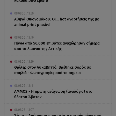
καλοκαιρινό έρωτα
08.08.26 , 13:59
Αθηνά Οικονομάκου: Οι... hot αναρτήσεις της με
animal print μπικίνι!
08.08.26 , 13:49
Πάνω από 56.000 επιβάτες αναχώρησαν σήμερα
από τα λιμάνια της Αττικής
08.08.26 , 13:29
Θρίλερ στον Λυκαβηττό: Βρέθηκε σορός σε
σπηλιά - Φωτογραφίες από το σημείο
08.08.26 , 13:11
ΑΜΜΟΣ - Η πρώτη ανάγνωση (αναλόγιο) στο
θέατρο Άβατον
08.08.26 , 13:07
Σέρρες: Απόσπαση προσοχής ή απειρία πίσω από