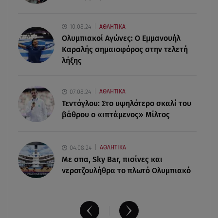
Μπορείς να τρως καθημερινά αβοκάντο, σκέψου
την καρδιά και το βάρος σου
10.08.24
ΑΘΛΗΤΙΚΑ
Ολυμπιακοί Αγώνες: Ο Εμμανουήλ
08.08.26 , 11:29
Καραλής σημαιοφόρος στην τελετή
Γιάννης Παπαμιχαήλ: Η συγκινητική ανάρτηση για
λήξης
τον Δημήτρη Παπαμιχαήλ
08.08.26 , 11:23
07.08.24
ΑΘΛΗΤΙΚΑ
Νέο σκάνδαλο: Η UEFA κατέβαλε εξαψήφιο ποσό
Τεντόγλου: Στο υψηλότερο σκαλί του
στην ερωμένη του Ινφαντίνο
βάθρου ο «ιπτάμενος» Μίλτος
04.08.24
ΑΘΛΗΤΙΚΑ
Με σπα, Sky Bar, πισίνες και
νεροτζουλήθρα το πλωτό Ολυμπιακό