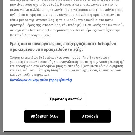
μην είναι τόσο σχετικές με εσάς. Μπορείτε να επανεμφανίσετε αυτό το
μενού για να αλλάξετε τις επιλογές σας ή να αποσύρετε τη συναίνεσή σας
ανά πάσα στιγμή πατώντας τον σύνδεσμο Διαχείριση προτιμήσεων στο
κάτω μέρος της ιστοσελίδας [ή το αιωρούμενο εικονίδιο στο κάτω
αριστερό μέρος της ιστοσελίδας, εάν υπάρχει]. Οι επιλογές σας θα τεθούν
σε ισχύ στον Ιστότοπος. Για περισσότερες λεπτομέρειες ανατρέξτε στην
Πολιτική Απορρήτου μας.
Εμείς και οι συνεργάτες μας επεξεργαζόμαστε δεδομένα
προκειμένου να παρασχεθούν τα εξής:
Χρήση επακριβών δεδομένων γεωεντοπισμού. Ακριβής σάρωση
χαρακτηριστικών συσκευής για αναγνώριση ταυτότητας. Αποθήκευση ή/
και πρόσβαση στα δεδομένα μιας συσκευής. Εξατομικευμένη διαφήμιση
και περιεχόμενο, μέτρηση διαφήμισης και περιεχομένου, έρευνα κοινού
και ανάπτυξη υπηρεσιών.
Κατάλογος συνεργατών (προμηθευτές)
Εμφάνιση σκοπών
Απόρριψη όλων
Αποδοχή