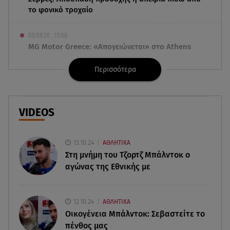
το φονικό τροχαίο
08.08.26 , 13:06
MG Motor Greece: «Απογειώνεται» στο Athens
Flying Week 2026
Περισσότερα
08.08.26 , 12:42
Κρήτη: Η Αστυνομία διαψεύδει την απόπειρα
ασέλγειας σε ανήλικη
VIDEOS
08.08.26 , 12:30
Πρωταγωνίστρια της Λάμψης: «Στο θέατρο με
13.10.24
ΑΘΛΗΤΙΚΑ
σνόμπαραν πάρα πολύ»
Στη μνήμη του Τζορτζ Μπάλντοκ ο
αγώνας της Εθνικής με
08.08.26 , 12:15
Κυψέλη: «Ο 26χρονος είχε γυρίσει την πλάτη του
στον χριστιανισμό»
12.10.24
ΑΘΛΗΤΙΚΑ
Οικογένεια Μπάλντοκ: Σεβαστείτε το
πένθος μας
08.08.26 , 12:00