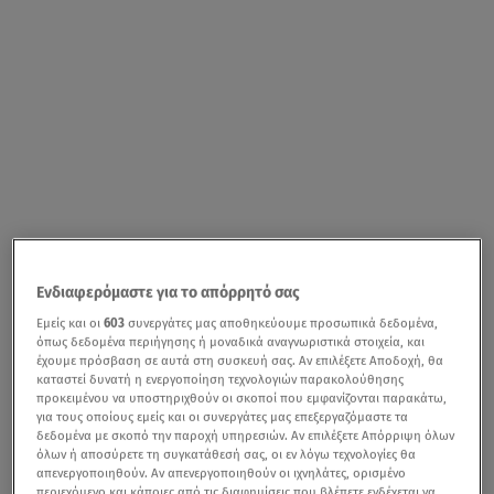
Ενδιαφερόμαστε για το απόρρητό σας
Εμείς και οι
603
συνεργάτες μας αποθηκεύουμε προσωπικά δεδομένα,
όπως δεδομένα περιήγησης ή μοναδικά αναγνωριστικά στοιχεία, και
έχουμε πρόσβαση σε αυτά στη συσκευή σας. Αν επιλέξετε Αποδοχή, θα
καταστεί δυνατή η ενεργοποίηση τεχνολογιών παρακολούθησης
προκειμένου να υποστηριχθούν οι σκοποί που εμφανίζονται παρακάτω,
για τους οποίους εμείς και οι συνεργάτες μας επεξεργαζόμαστε τα
δεδομένα με σκοπό την παροχή υπηρεσιών. Αν επιλέξετε Απόρριψη όλων
όλων ή αποσύρετε τη συγκατάθεσή σας, οι εν λόγω τεχνολογίες θα
απενεργοποιηθούν. Αν απενεργοποιηθούν οι ιχνηλάτες, ορισμένο
περιεχόμενο και κάποιες από τις διαφημίσεις που βλέπετε ενδέχεται να