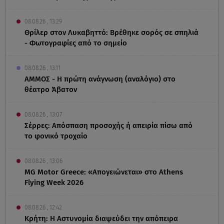
08.08.26 , 13:29
Θρίλερ στον Λυκαβηττό: Βρέθηκε σορός σε σπηλιά
- Φωτογραφίες από το σημείο
08.08.26 , 13:11
ΑΜΜΟΣ - Η πρώτη ανάγνωση (αναλόγιο) στο
θέατρο Άβατον
08.08.26 , 13:07
Σέρρες: Απόσπαση προσοχής ή απειρία πίσω από
το φονικό τροχαίο
08.08.26 , 13:06
MG Motor Greece: «Απογειώνεται» στο Athens
Flying Week 2026
08.08.26 , 12:42
Κρήτη: Η Αστυνομία διαψεύδει την απόπειρα