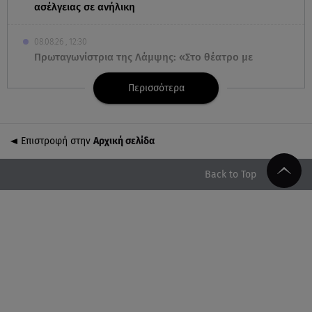
ασέλγειας σε ανήλικη
08.08.26 , 12:30
Πρωταγωνίστρια της Λάμψης: «Στο θέατρο με
σνόμπαραν πάρα πολύ»
Περισσότερα
08.08.26 , 12:15
Κυψέλη: «Ο 26χρονος είχε γυρίσει την πλάτη του
στον χριστιανισμό»
Επιστροφή στην
Αρχική σελίδα
08.08.26 , 12:00
Back to Top
Μπορείς να τρως καθημερινά αβοκάντο, σκέψου
την καρδιά και το βάρος σου
08.08.26 , 11:29
Γιάννης Παπαμιχαήλ: Η συγκινητική ανάρτηση για
τον Δημήτρη Παπαμιχαήλ
08.08.26 , 11:23