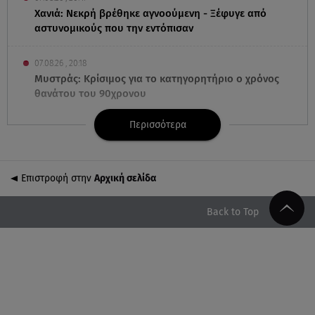
Χανιά: Νεκρή βρέθηκε αγνοούμενη - Ξέφυγε από
αστυνομικούς που την εντόπισαν
07.08.26 , 20:18
Μυστράς: Κρίσιμος για το κατηγορητήριο ο χρόνος
θανάτου του 90χρονου
Περισσότερα
07.08.26 , 20:13
Κυψέλη: Tι βρέθηκε στο διαμέρισμα της 38χρονης
Λίζα
Επιστροφή στην
Αρχική σελίδα
07.08.26 , 19:15
Συντάξεις Σεπτεμβρίου: Πότε θα μπουν τα χρήματα
Back to Top
στους λογαριασμούς
07.08.26 , 18:45
Φωτιά στο Στεφάνι Κορίνθου: Μήνυμα από το 112 -
Σηκώθηκαν εναέρια μέσα