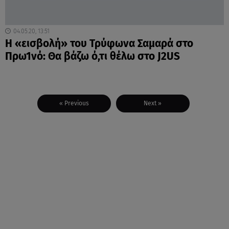
04.05.20, 13:51
Η «εισβολή» του Τρύφωνα Σαμαρά στο
Πρω1νό: Θα βάζω ό,τι θέλω στο J2US
« Previous
Next »