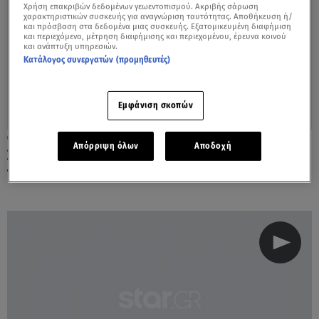
Χρήση επακριβών δεδομένων γεωεντοπισμού. Ακριβής σάρωση
χαρακτηριστικών συσκευής για αναγνώριση ταυτότητας. Αποθήκευση ή/
και πρόσβαση στα δεδομένα μιας συσκευής. Εξατομικευμένη διαφήμιση
και περιεχόμενο, μέτρηση διαφήμισης και περιεχομένου, έρευνα κοινού
και ανάπτυξη υπηρεσιών.
Κατάλογος συνεργατών (προμηθευτές)
Εμφάνιση σκοπών
16.10.22, 17:25
Απόρριψη όλων
Αποδοχή
Συγκινεί η Φωτεινή Δάρρα: «Μου έλειψε
πολύ η αγκαλιά της μητέρας μου χθες»