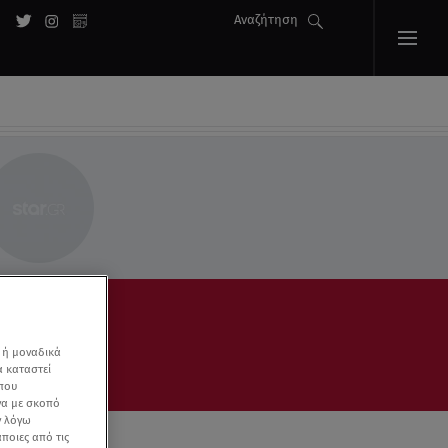
Αναζήτηση
 ή μοναδικά
α καταστεί
 που
να με σκοπό
ν λόγω
ποιες από τις