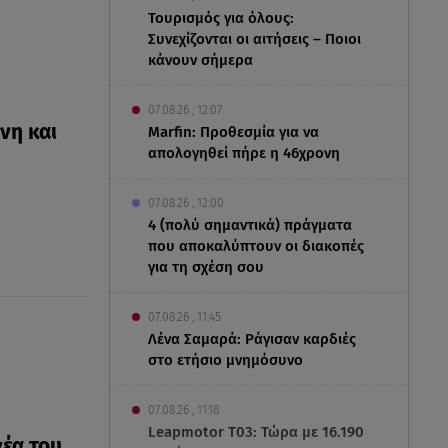
Τουρισμός για όλους:
Συνεχίζονται οι αιτήσεις – Ποιοι
κάνουν σήμερα
07.08.26 , 12:07
νη και
Marfin: Προθεσμία για να
απολογηθεί πήρε η 46χρονη
07.08.26 , 12:00
4 (πολύ σημαντικά) πράγματα
που αποκαλύπτουν οι διακοπές
για τη σχέση σου
07.08.26 , 11:45
Λένα Σαμαρά: Ράγισαν καρδιές
στο ετήσιο μνημόσυνο
07.08.26 , 11:18
Leapmotor T03: Τώρα με 16.190
γέα του