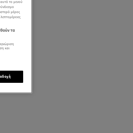
ε αυτό το μενού
 σύνδεσμο
ριστερό μέρος
ς λεπτομέρειες
εθούν τα
ι τα
αγνώριση
ση και
οδοχή