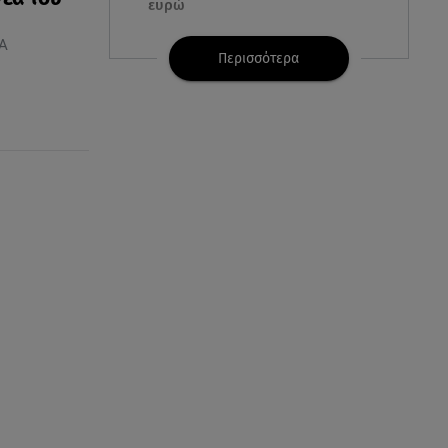
ευρώ
ΖΑ
07.08.26 , 11:17
Περισσότερα
Παρουσιάστρια κοιμήθηκε on
air και έγινε viral- Δείτε το
στιγμιότυπο
07.08.26 , 11:13
Stars System: Γιορτάζει 20
χρόνια και γίνεται καθημερινό
στο Star
07.08.26 , 11:02
Ταϊλάνδη: Μαθητής άνοιξε πυρ
σε σχολείο - Τουλάχιστον 8
νεκροί
07.08.26 , 11:02
Καινούργιου - Κουτσουμπής:
Αγκαλιασμένοι στα σοκάκια της