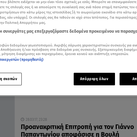
 που βλέπετε ενδέχεται να μην είναι τόσο σχετικές με εσάς. Μπορείτε να επανεμφανίσετ
ξετε τις επιλογές σας ή να αποσύρετε τη συναίνεσή σας ανά πάσα στιγμή πατώντας τον
προτιμήσεων στο κάτω μέρος της ιστοσελίδας [ή το αιωρούμενο εικονίδιο στο κάτω α
δας, εάν υπάρχει]. Οι επιλογές σας θα τεθούν σε ισχύ στον Ιστότοπος. Για περισσότερε
την Πολιτική Απορρήτου μας.
29.03.17, 22:14
 οι συνεργάτες μας επεξεργαζόμαστε δεδομένα προκειμένου να παρασχ
Μάχη στη Βουλή για αξιολόγηση, ΔΕΗ κα
«βαποράκια» του Σκουρλέτη
ριβών δεδομένων γεωεντοπισμού. Ακριβής σάρωση χαρακτηριστικών συσκευής για αν
Σφοδρή επίθεση στην κυβέρνηση από Δένδια, Βορίδη,
 Αποθήκευση ή/και πρόσβαση στα δεδομένα μιας συσκευής. Εξατομικευμένη διαφήμι
Λοβέρδο
, μέτρηση διαφήμισης και περιεχομένου, έρευνα κοινού και ανάπτυξη υπηρεσιών.
συνεργατών (προμηθευτές)
η σκοπών
Απόρριψη όλων
Απ
28.03.17, 23:28
Προανακριτική Επιτροπή για τον Γιάννο
Παπαντωνίου αποφάσισε η Βουλή