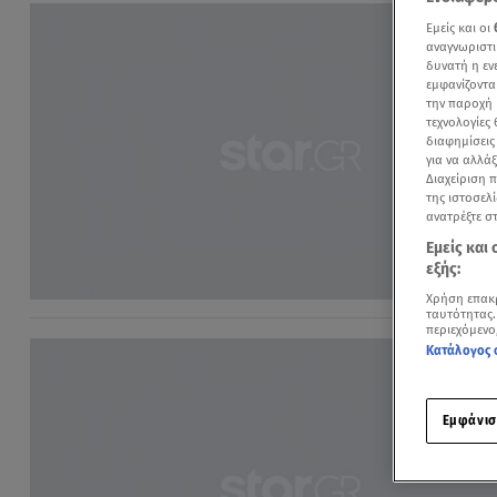
Εμείς και οι
αναγνωριστι
δυνατή η ε
εμφανίζοντα
την παροχή 
τεχνολογίες
διαφημίσεις
για να αλλά
Διαχείριση 
της ιστοσελί
ανατρέξτε σ
Εμείς και
εξής:
Χρήση επακ
ταυτότητας.
περιεχόμενο
Κατάλογος 
Εμφάνισ