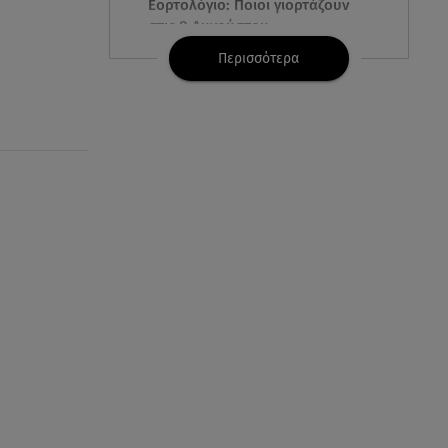
Εορτολόγιο: Ποιοι γιορτάζουν
στις 8 Αυγούστου
Περισσότερα
07.08.26 , 22:40
Χανιά: Φίδι δάγκωσε 13χρονο σε
παραλία
07.08.26 , 22:05
Φωτιές: Στάχτη Το Πράσινο
Στολίδι Της Δυτικής Αττικής
07.08.26 , 21:50
«Συμφωνία της Μέκκας» για
Τουρκία – Σαουδική Αραβία -
Πακιστάν
07.08.26 , 21:50
Καιρός: Έρχονται ξανά 40άρια -
Σε ποιες περιοχές