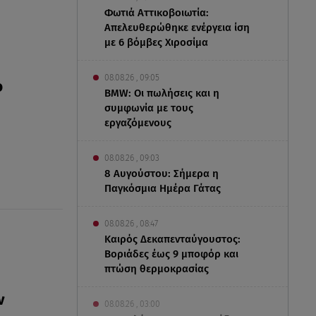
Φωτιά Αττικοβοιωτία:
Απελευθερώθηκε ενέργεια ίση
με 6 βόμβες Χιροσίμα
08.08.26 , 09:05
ο
BMW: Οι πωλήσεις και η
συμφωνία με τους
εργαζόμενους
08.08.26 , 09:03
8 Αυγούστου: Σήμερα η
Παγκόσμια Ημέρα Γάτας
08.08.26 , 08:47
Καιρός Δεκαπενταύγουστος:
Βοριάδες έως 9 μποφόρ και
πτώση θερμοκρασίας
ν
08.08.26 , 03:00