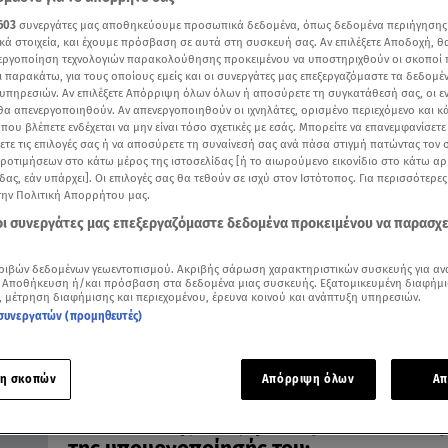
603
συνεργάτες μας αποθηκεύουμε προσωπικά δεδομένα, όπως δεδομένα περιήγησης
κά στοιχεία, και έχουμε πρόσβαση σε αυτά στη συσκευή σας. Αν επιλέξετε Αποδοχή, θ
νεργοποίηση τεχνολογιών παρακολούθησης προκειμένου να υποστηριχθούν οι σκοποί
ι παρακάτω, για τους οποίους εμείς και οι συνεργάτες μας επεξεργαζόμαστε τα δεδομέ
02.09.21, 22:45
υπηρεσιών. Αν επιλέξετε Απόρριψη όλων όλων ή αποσύρετε τη συγκατάθεσή σας, οι ε
Υπουργείο Πολιτικής Προστασίας: Πρό
 θα απενεργοποιηθούν. Αν απενεργοποιηθούν οι ιχνηλάτες, ορισμένο περιεχόμενο και κά
 που βλέπετε ενδέχεται να μην είναι τόσο σχετικές με εσάς. Μπορείτε να επανεμφανίσετ
«έκπληξη» ψάχνει ο πρωθυπουργός
ξετε τις επιλογές σας ή να αποσύρετε τη συναίνεσή σας ανά πάσα στιγμή πατώντας τον
Ποιος θα είναι τελικά ο Υπουργός μετά το «ναυάγιο»
προτιμήσεων στο κάτω μέρος της ιστοσελίδας [ή το αιωρούμενο εικονίδιο στο κάτω α
Αποστολάκη;
δας, εάν υπάρχει]. Οι επιλογές σας θα τεθούν σε ισχύ στον Ιστότοπος. Για περισσότερε
την Πολιτική Απορρήτου μας.
 οι συνεργάτες μας επεξεργαζόμαστε δεδομένα προκειμένου να παρασχ
ριβών δεδομένων γεωεντοπισμού. Ακριβής σάρωση χαρακτηριστικών συσκευής για αν
 Αποθήκευση ή/και πρόσβαση στα δεδομένα μιας συσκευής. Εξατομικευμένη διαφήμι
, μέτρηση διαφήμισης και περιεχομένου, έρευνα κοινού και ανάπτυξη υπηρεσιών.
συνεργατών (προμηθευτές)
η σκοπών
Απόρριψη όλων
Απ
31.08.21, 21:03
Αποστολάκης: Πώς φτάσαμε στο «ναυάγ