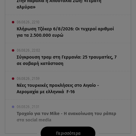
Στην παραλία η Αποστολία Ζώη: «Γεμάτη
αλμύρα»
06.08.26 , 22:10
Κλήρωση Τζόκερ 6/8/2026: Οι τυχεροί αριθμοί
για τα 2.500.000 ευρώ
06.08.26 , 22:02
Σύγκρουση τραμ στη Γερμανία: 25 τραυματίες, 7
σε σοβαρή κατάσταση
06.08.26 , 21:59
Νέες τουρκικές προκλήσεις στο Αιγαίο -
Αερομαχία με ελληνικά F-16
06.08.26 , 21:31
Τροχαίο για τον Mike - Η ανακοίνωση του ράπερ
στα social media
Περισσότερα
06.08.26 , 21:22