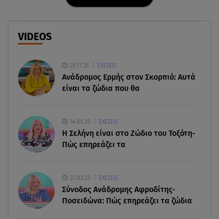
Ισραήλ - Κύπρος - Κρήτη: Το μεγαλύτερο
υποθαλάσσιο καλώδιο στον κόσμο
VIDEOS
06.08.26 , 21:07
Motor Oil: Δωρεά πυροσβεστικών οχημάτων και
εξοπλισμού στον Άγιο Βασίλειο
25.11.25
ΣΧΕΣΕΙΣ
Ανάδρομος Ερμής στον Σκορπιό: Αυτά
είναι τα ζώδια που θα
06.08.26 , 20:49
Άκης Παυλόπουλος: Η τρυφερή εξομολόγηση
της συζύγου του, Ελένης Φωτοπούλου
14.05.25
ΣΧΕΣΕΙΣ
H Σελήνη είναι στο Ζώδιο του Τοξότη-
06.08.26 , 20:25
Πώς επηρεάζει τα
Πώς επικοινωνούν τα ελικόπτερα στη φωτιά και
ο ρόλος του «συνδέσμου»
27.03.25
ΣΧΕΣΕΙΣ
06.08.26 , 20:16
Σύνοδος Ανάδρομης Αφροδίτης-
Αθηνά Οικονομάκου από την Μπόρα Μπόρα:
Ποσειδώνα: Πώς επηρεάζει τα ζώδια
«Έσκασε όλη η κούραση του χειμώνα»