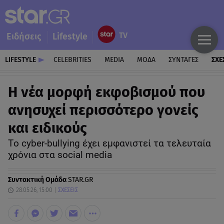
Ειδήσεις
Lifestyle
LIFESTYLE
CELEBRITIES
MEDIA
ΜΟΔΑ
ΣΥΝΤΑΓΕΣ
ΣΧΕ
H νέα μορφή εκφοβισμού που
ανησυχεί περισσότερο γονείς
και ειδικούς
Tο cyber-bullying έχει εμφανιστεί τα τελευταία
χρόνια στα social media
Συντακτική Ομάδα
STAR.GR
28.05.26, 15:00
ΣΧΕΣΕΙΣ