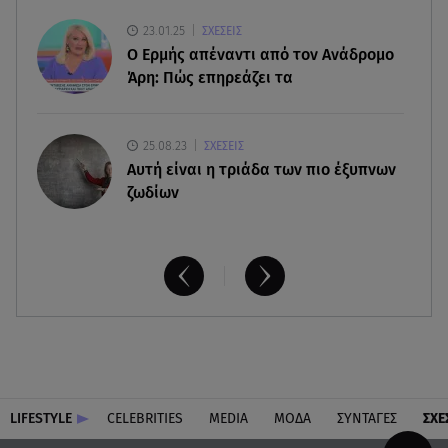
06.08.26 , 20:04
23.01.25
ΣΧΕΣΕΙΣ
Σαμοθράκη: Συγκλονιστική διάσωση 15χρονης
Ο Ερμής απέναντι από τον Ανάδρομο
από δύσβατο φαράγγι
Άρη: Πώς επηρεάζει τα
25.08.23
ΣΧΕΣΕΙΣ
Aυτή είναι η τριάδα των πιο έξυπνων
ζωδίων
LIFESTYLE
CELEBRITIES
MEDIA
ΜΟΔΑ
ΣΥΝΤΑΓΕΣ
ΣΧΕ