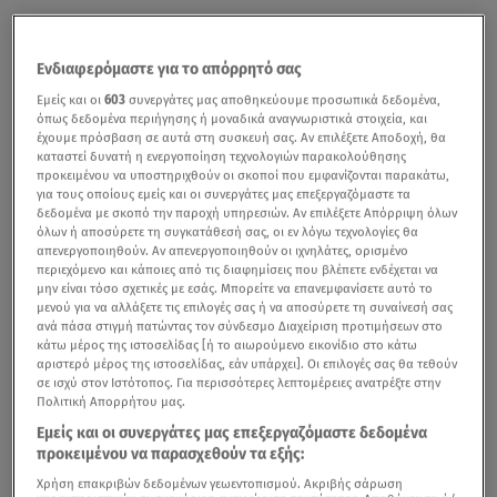
Ενδιαφερόμαστε για το απόρρητό σας
Εμείς και οι
603
συνεργάτες μας αποθηκεύουμε προσωπικά δεδομένα,
όπως δεδομένα περιήγησης ή μοναδικά αναγνωριστικά στοιχεία, και
έχουμε πρόσβαση σε αυτά στη συσκευή σας. Αν επιλέξετε Αποδοχή, θα
καταστεί δυνατή η ενεργοποίηση τεχνολογιών παρακολούθησης
προκειμένου να υποστηριχθούν οι σκοποί που εμφανίζονται παρακάτω,
για τους οποίους εμείς και οι συνεργάτες μας επεξεργαζόμαστε τα
δεδομένα με σκοπό την παροχή υπηρεσιών. Αν επιλέξετε Απόρριψη όλων
όλων ή αποσύρετε τη συγκατάθεσή σας, οι εν λόγω τεχνολογίες θα
απενεργοποιηθούν. Αν απενεργοποιηθούν οι ιχνηλάτες, ορισμένο
περιεχόμενο και κάποιες από τις διαφημίσεις που βλέπετε ενδέχεται να
μην είναι τόσο σχετικές με εσάς. Μπορείτε να επανεμφανίσετε αυτό το
μενού για να αλλάξετε τις επιλογές σας ή να αποσύρετε τη συναίνεσή σας
ανά πάσα στιγμή πατώντας τον σύνδεσμο Διαχείριση προτιμήσεων στο
κάτω μέρος της ιστοσελίδας [ή το αιωρούμενο εικονίδιο στο κάτω
αριστερό μέρος της ιστοσελίδας, εάν υπάρχει]. Οι επιλογές σας θα τεθούν
σε ισχύ στον Ιστότοπος. Για περισσότερες λεπτομέρειες ανατρέξτε στην
Πολιτική Απορρήτου μας.
Εμείς και οι συνεργάτες μας επεξεργαζόμαστε δεδομένα
προκειμένου να παρασχεθούν τα εξής:
Χρήση επακριβών δεδομένων γεωεντοπισμού. Ακριβής σάρωση