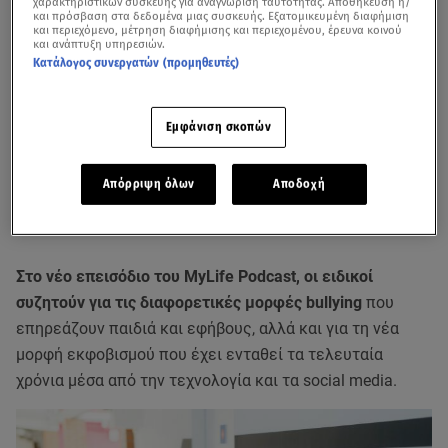
χαρακτηριστικών συσκευής για αναγνώριση ταυτότητας. Αποθήκευση ή/
και πρόσβαση στα δεδομένα μιας συσκευής. Εξατομικευμένη διαφήμιση
και περιεχόμενο, μέτρηση διαφήμισης και περιεχομένου, έρευνα κοινού
και ανάπτυξη υπηρεσιών.
Κατάλογος συνεργατών (προμηθευτές)
Εμφάνιση σκοπών
Απόρριψη όλων
Αποδοχή
Στο νέο επεισόδιο του MyLife Podcast, οι ειδικοί
συζητούν για τις διαφορετικές μορφές bullying
που
επηρεάζουν παιδιά και εφήβους, αλλά και για τη νέα
μορφή εκφοβισμού που έχει ενταθεί τα τελευταία
χρόνια μέσα από την τεχνολογία και τα social media.