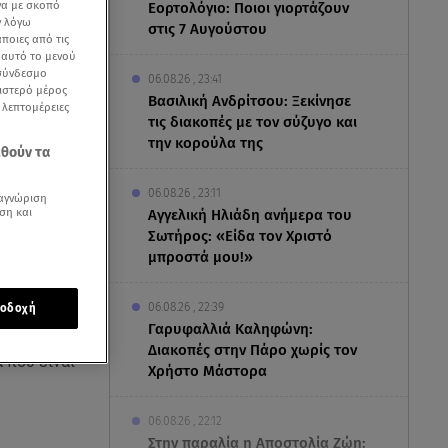
να με σκοπό
Εορτολόγιο: Ποιοι γιορτάζουν
ν λόγω
στις 7 Αυγούστου
ποιες από τις
ε αυτό το μενού
 σύνδεσμο
06.08.26 , 23:41
ριστερό μέρος
Βασιλική Ανδρίτσου: Ξεκίνησε
ς λεπτομέρειες
τις διακοπές με τον σύζυγο και
την κορούλα της
εθούν τα
06.08.26 , 23:11
αγνώριση
ση και
Αγγελική Ηλιάδη ανήμερα του
Σωτήρος: «Είδα τον Χριστό
μπροστά μου!»
06.08.26 , 22:39
οδοχή
Γαρυφαλλιά Καληφώνη:
Διακοπές στην Πάρο χωρίς τον
 που είναι
Χρήστο Μάστορα
06.08.26 , 22:12
Στην παραλία η Αποστολία Ζώη: