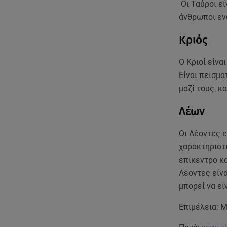
Οι Ταύροι εί
άνθρωποι εν
Κριός
Ο Κριοί είνα
Είναι πεισμα
μαζί τους, κ
Λέων
Οι Λέοντες ε
χαρακτηριστι
επίκεντρο κα
Λέοντες είνα
μπορεί να εί
Επιμέλεια: 