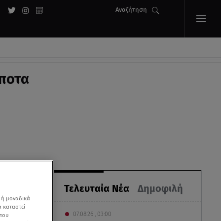
Αναζήτηση
ίποτα
Τελευταία Νέα
Δημοφιλή
 ή μοναδικά
α καταστεί
07.08.26 , 03:00
 που