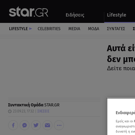
Αθλητικά
Quiz
Ειδήσεις
Lifestyle
Αυτοκίνητο
LIFESTYLE
CELEBRITIES
MEDIA
ΜΟΔΑ
ΣΥΝΤΑΓΕΣ
Σ
Aυτά εί
δεν μπ
Δείτε ποια
Συντακτική Ομάδα
STAR.GR
23.09.23, 17:32
ΣΧΕΣΕΙΣ
Ενδιαφερό
Εμείς και οι
αναγνωριστι
δυνατή η ε