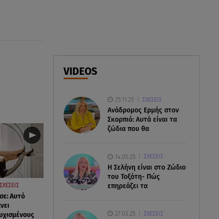
ελικόπτερα στη φωτιά και ο
ρόλος του «συνδέσμου»
06.08.26 , 20:16
Αθηνά Οικονομάκου από την
Μπόρα Μπόρα: «Έσκασε όλη η
VIDEOS
κούραση του χειμώνα»
06.08.26 , 20:04
25.11.25
ΣΧΕΣΕΙΣ
Σαμοθράκη: Συγκλονιστική
Ανάδρομος Ερμής στον
διάσωση 15χρονης από
Σκορπιό: Αυτά είναι τα
δύσβατο φαράγγι
ζώδια που θα
14.05.25
ΣΧΕΣΕΙΣ
H Σελήνη είναι στο Ζώδιο
του Τοξότη- Πώς
επηρεάζει τα
ΣΧΕΣΕΙΣ
σε: Αυτό
άνει
27.03.25
ΣΧΕΣΕΙΣ
υχισμένους