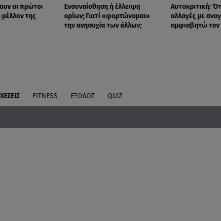
ουν οι πρώτοι
Eνσυναίσθηση ή έλλειψη
Αυτοκριτική: Ότ
ο μέλλον της
ορίων; Γιατί «φορτώνομαι»
αλλαγές με ανα
την ανησυχία των άλλων;
αμφισβητώ τον 
ΧΕΣΕΙΣ
FITNESS
ΕΞΟΔΟΣ
QUIZ