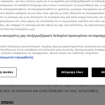
ι παρακάτω, για τους οποίους εμείς και οι συνεργάτες μας επεξεργαζόμαστε τα δεδομέ
υπηρεσιών. Αν επιλέξετε Απόρριψη όλων όλων ή αποσύρετε τη συγκατάθεσή σας, οι ε
 θα απενεργοποιηθούν. Αν απενεργοποιηθούν οι ιχνηλάτες, ορισμένο περιεχόμενο και κά
 που βλέπετε ενδέχεται να μην είναι τόσο σχετικές με εσάς. Μπορείτε να επανεμφανίσετ
ξετε τις επιλογές σας ή να αποσύρετε τη συναίνεσή σας ανά πάσα στιγμή πατώντας τον
προτιμήσεων στο κάτω μέρος της ιστοσελίδας [ή το αιωρούμενο εικονίδιο στο κάτω α
δας, εάν υπάρχει]. Οι επιλογές σας θα τεθούν σε ισχύ στον Ιστότοπος. Για περισσότερε
την Πολιτική Απορρήτου μας.
 οι συνεργάτες μας επεξεργαζόμαστε δεδομένα προκειμένου να παρασχ
ριβών δεδομένων γεωεντοπισμού. Ακριβής σάρωση χαρακτηριστικών συσκευής για αν
 Αποθήκευση ή/και πρόσβαση στα δεδομένα μιας συσκευής. Εξατομικευμένη διαφήμι
, μέτρηση διαφήμισης και περιεχομένου, έρευνα κοινού και ανάπτυξη υπηρεσιών.
συνεργατών (προμηθευτές)
Δείτε περισσότερα άρθρα μας στα αποτελέσματα αναζήτησης
Add star.gr on Google
η σκοπών
Απόρριψη όλων
Απ
 είναι μοναδικά-όπως και όλοι εμείς- όμως υπάρχουν 5 ζώδια
ά από τα υπόλοιπα και είναι δύσκολο να τους αντισταθείς.