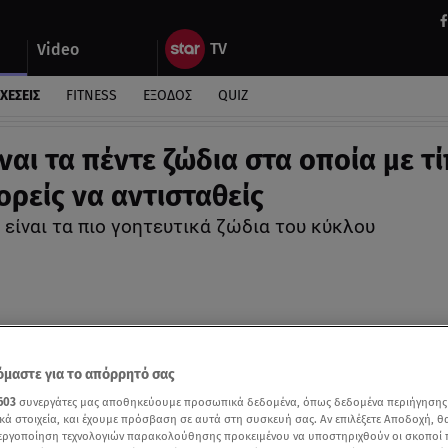
Video
ΧΕΣΕΙΣ
FITNESS
ΕΞΟΔΟΣ
QUIZ
ναι τα πέντε ζώδια στα οποία με τ
ορείς να αντισταθείς
 είναι τα πιο γοητευτικά ζώδια του κύκλου
μαστε για το απόρρητό σας
603
συνεργάτες μας αποθηκεύουμε προσωπικά δεδομένα, όπως δεδομένα περιήγησης
κά στοιχεία, και έχουμε πρόσβαση σε αυτά στη συσκευή σας. Αν επιλέξετε Αποδοχή, θ
νεργοποίηση τεχνολογιών παρακολούθησης προκειμένου να υποστηριχθούν οι σκοποί