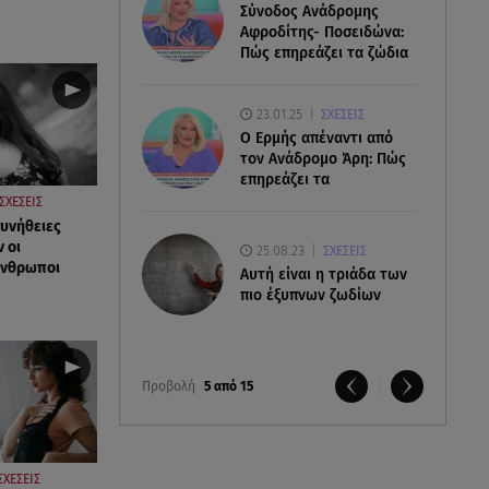
Σύνοδος Ανάδρομης
Αφροδίτης- Ποσειδώνα:
Πώς επηρεάζει τα ζώδια
23.01.25
ΣΧΕΣΕΙΣ
Ο Ερμής απέναντι από
τον Ανάδρομο Άρη: Πώς
επηρεάζει τα
ΣΧΕΣΕΙΣ
συνήθειες
 οι
25.08.23
ΣΧΕΣΕΙΣ
άνθρωποι
Aυτή είναι η τριάδα των
πιο έξυπνων ζωδίων
Προβολή
5 από 15
ΣΧΕΣΕΙΣ