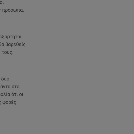
ανακοίνωση του ράπερ στα
οι
social media
ς πρόσωπα.
06.08.26 , 21:22
Ισραήλ - Κύπρος - Κρήτη: Το
μεγαλύτερο υποθαλάσσιο
νεξάρτητοι.
καλώδιο στον κόσμο
 θα βαρεθείς
 τους.
06.08.26 , 21:07
Motor Oil: Δωρεά
πυροσβεστικών οχημάτων και
εξοπλισμού στον Άγιο Βασίλειο
ι δύο
πάντα στο
06.08.26 , 20:49
ολία ότι οι
Άκης Παυλόπουλος: Η τρυφερή
ές φορές
εξομολόγηση της συζύγου του,
Ελένης Φωτοπούλου
06.08.26 , 20:25
Πώς επικοινωνούν τα