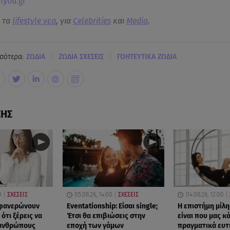
lyou.gr
α τα
lifestyle νεα
, για
Celebrities
και
Media
.
|
|
σότερα:
ΖΩΔΙΑ
ΖΩΔΙΑ ΣΧΕΣΕΙΣ
ΓΟΗΤΕΥΤΙΚΑ ΖΩΔΙΑ
ΣΗΣ
0
ΣΧΕΣΕΙΣ
05.08.26, 14:00
ΣΧΕΣΕΙΣ
04.08.26, 12:00
 φανερώνουν
Eventationship: Είσαι single;
Η επιστήμη μίλη
 ότι ξέρεις να
Έτσι θα επιβιώσεις στην
είναι που μας κ
 ανθρώπους
εποχή των γάμων
πραγματικά ευτ