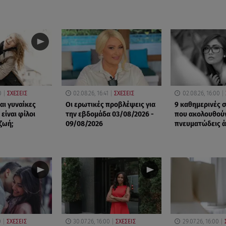
0
ΣΧΕΣΕΙΣ
02.08.26, 16:41
ΣΧΕΣΕΙΣ
02.08.26, 16:00
και γυναίκες
Οι ερωτικές προβλέψεις για
9 καθημερινές 
είναι φίλοι
την εβδομάδα 03/08/2026 -
που ακολουθούν
ζωή;
09/08/2026
πνευματώδεις 
0
ΣΧΕΣΕΙΣ
30.07.26, 16:00
ΣΧΕΣΕΙΣ
29.07.26, 16:00