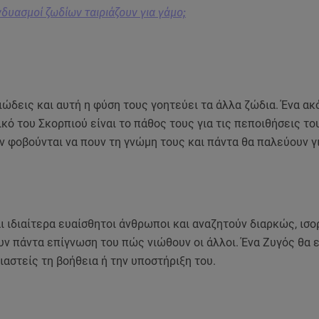
νδυασμοί ζωδίων ταιριάζουν για γάμο;
ιώδεις και αυτή η φύση τους γοητεύει τα άλλα ζώδια. Ένα ακ
κό του Σκορπιού είναι το πάθος τους για τις πεποιθήσεις του
 φοβούνται να πουν τη γνώμη τους και πάντα θα παλεύουν γ
αι ιδιαίτερα ευαίσθητοι άνθρωποι και αναζητούν διαρκώς, ισο
υν πάντα επίγνωση του πώς νιώθουν οι άλλοι. Ένα Ζυγός θα ε
ιαστείς τη βοήθεια ή την υποστήριξη του.