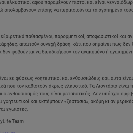
ναι ελκυστικοί αφού παραμένουν πιστοί και είναι γενναιόδωρ
ώ απολαμβάνουν επίσης να περιποιούνται τα αγαπημένα του
ι εξαιρετικά παθιασμένοι, παρορμητικοί, αποφασιστικοί και α
τάρηδες, απαιτούν συνεχή δράση, κάτι που σημαίνει πως δεν
αι δεν φοβούνται να διεκδικήσουν τον αγαπημένο ή αγαπημένη
ίναι εκ φύσεως γοητευτικοί και ενθουσιώδεις και, αυτά είνα
κά που τον καθιστούν άκρως ελκυστικό. Τα Λιοντάρια είναι 
ι ο ενθουσιασμός τους είναι μεταδοτικός. Δεν υπάρχει αμφιβ
ι γοητευτικοί και εκπέμπουν «ζεστασιά», ακόμη κι αν μερικ
ναι εγωιστές.
MyLife Team