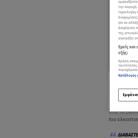
εμφανίζοντα
την παροχή 
τεχνολογίες
διαφημίσεις
για να αλλά
Διαχείριση 
της ιστοσελί
ανατρέξτε σ
Εμείς και
εξής:
Χρήση επακ
ταυτότητας.
περιεχόμενο
Κατάλογος 
Εμφάνισ
Όλα τα ζώδια
πιο ελκυστικ