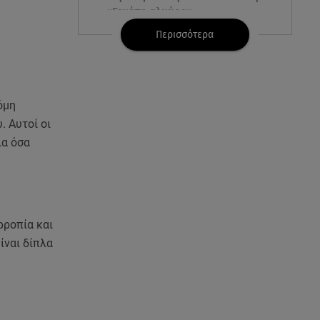
«Γεμάτη αλμύρα»
Περισσότερα
06.08.26 , 22:10
Κλήρωση Τζόκερ 6/8/2026: Οι
τυχεροί αριθμοί για τα
2.500.000 ευρώ
όμη
. Αυτοί οι
06.08.26 , 22:02
ια όσα
Σύγκρουση τραμ στη Γερμανία:
25 τραυματίες, 7 σε σοβαρή
κατάσταση
06.08.26 , 21:59
ρροπία και
Νέες τουρκικές προκλήσεις στο
Αιγαίο - Αερομαχία με ελληνικά
ίναι δίπλα
F-16
06.08.26 , 21:31
Τροχαίο για τον Mike - Η