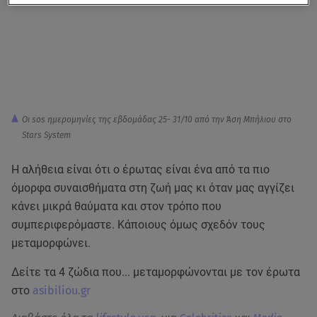
Οι sos ημερομηνίες της εβδομάδας 25- 31/10 από την Άση Μπήλιου στο
Stars System
Η αλήθεια είναι ότι ο έρωτας είναι ένα από τα πιο
όμορφα συναισθήματα στη ζωή μας κι όταν μας αγγίζει
κάνει μικρά θαύματα και στον τρόπο που
συμπεριφερόμαστε. Κάποιους όμως σχεδόν τους
μεταμορφώνει.
Δείτε τα 4 ζώδια που... μεταμορφώνονται με τον έρωτα
στο
asibiliou.gr