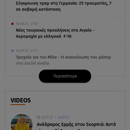
Σύγκρουση τραμ στη Γερμανία: 25 τραυματίες, 7
σε σοβαρή κατάσταση
06.08.26 , 21:59
Νέες τουρκικές προκλήσεις στο Αιγαίο -
Αερομαχία με ελληνικά F-16
06.08.26 , 21:31
Τροχαίο για τον Mike - Η ανακοίνωση του ράπερ
στα social media
Περισσότερα
06.08.26 , 21:22
Ισραήλ - Κύπρος - Κρήτη: Το μεγαλύτερο
υποθαλάσσιο καλώδιο στον κόσμο
VIDEOS
06.08.26 , 21:07
Motor Oil: Δωρεά πυροσβεστικών οχημάτων και
εξοπλισμού στον Άγιο Βασίλειο
25.11.25
ΣΧΕΣΕΙΣ
Ανάδρομος Ερμής στον Σκορπιό: Αυτά