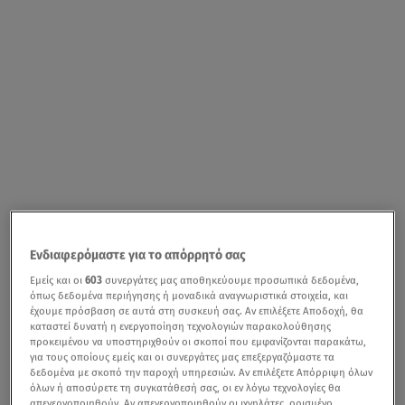
Ενδιαφερόμαστε για το απόρρητό σας
Εμείς και οι
603
συνεργάτες μας αποθηκεύουμε προσωπικά δεδομένα,
όπως δεδομένα περιήγησης ή μοναδικά αναγνωριστικά στοιχεία, και
έχουμε πρόσβαση σε αυτά στη συσκευή σας. Αν επιλέξετε Αποδοχή, θα
καταστεί δυνατή η ενεργοποίηση τεχνολογιών παρακολούθησης
προκειμένου να υποστηριχθούν οι σκοποί που εμφανίζονται παρακάτω,
για τους οποίους εμείς και οι συνεργάτες μας επεξεργαζόμαστε τα
δεδομένα με σκοπό την παροχή υπηρεσιών. Αν επιλέξετε Απόρριψη όλων
όλων ή αποσύρετε τη συγκατάθεσή σας, οι εν λόγω τεχνολογίες θα
απενεργοποιηθούν. Αν απενεργοποιηθούν οι ιχνηλάτες, ορισμένο