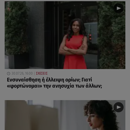
30.07.26, 16:00
ΣΧΕΣΕΙΣ
Eνσυναίσθηση ή έλλειψη ορίων; Γιατί
«φορτώνομαι» την ανησυχία των άλλων;