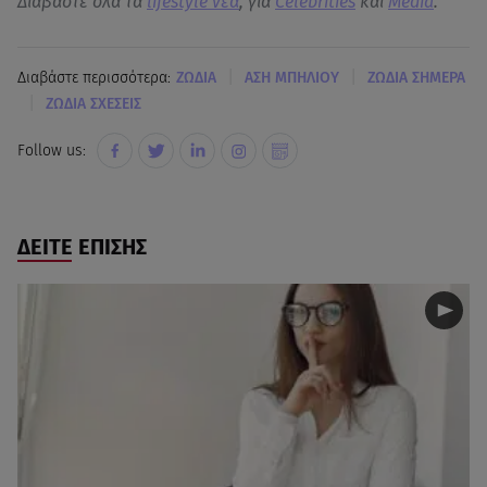
Διαβάστε όλα τα
lifestyle νεα
, για
Celebrities
και
Media
.
|
|
Διαβάστε περισσότερα:
ΖΩΔΙΑ
ΑΣΗ ΜΠΗΛΙΟΥ
ΖΩΔΙΑ ΣΗΜΕΡΑ
|
ΖΩΔΙΑ ΣΧΕΣΕΙΣ
Follow us:
ΔΕΙΤΕ ΕΠΙΣΗΣ