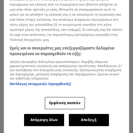
περιεχόμενο και κάποιες από τις διαφημίσεις που βλέπετε ενδέχεται να
μην είναι τόσο σχετικές με εσάς. Μπορείτε να επανεμφανίσετε αυτό το
μενού για να αλλάξετε τις επιλογές σας ή να αποσύρετε τη συναίνεσή σας
ανά πάσα στιγμή πατώντας τον σύνδεσμο Διαχείριση προτιμήσεων στο
κάτω μέρος της ιστοσελίδας [ή το αιωρούμενο εικονίδιο στο κάτω
αριστερό μέρος της ιστοσελίδας, εάν υπάρχει]. Οι επιλογές σας θα τεθούν
σε ισχύ στον Ιστότοπος. Για περισσότερες λεπτομέρειες ανατρέξτε στην
Πολιτική Απορρήτου μας.
Εμείς και οι συνεργάτες μας επεξεργαζόμαστε δεδομένα
προκειμένου να παρασχεθούν τα εξής:
Χρήση επακριβών δεδομένων γεωεντοπισμού. Ακριβής σάρωση
χαρακτηριστικών συσκευής για αναγνώριση ταυτότητας. Αποθήκευση ή/
και πρόσβαση στα δεδομένα μιας συσκευής. Εξατομικευμένη διαφήμιση
και περιεχόμενο, μέτρηση διαφήμισης και περιεχομένου, έρευνα κοινού
και ανάπτυξη υπηρεσιών.
Κατάλογος συνεργατών (προμηθευτές)
Εμφάνιση σκοπών
Απόρριψη όλων
Αποδοχή