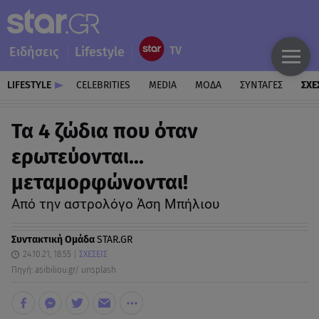
Ειδήσεις
Lifestyle
LIFESTYLE
CELEBRITIES
MEDIA
ΜΟΔΑ
ΣΥΝΤΑΓΕΣ
ΣΧΕ
Τα 4 ζώδια που όταν
ερωτεύονται…
μεταμορφώνονται!
Από την αστρολόγο Άση Μπήλιου
Συντακτική Ομάδα
STAR.GR
24.10.21, 18:55
ΣΧΕΣΕΙΣ
Πηγή: asibiliou.gr/ unsplash