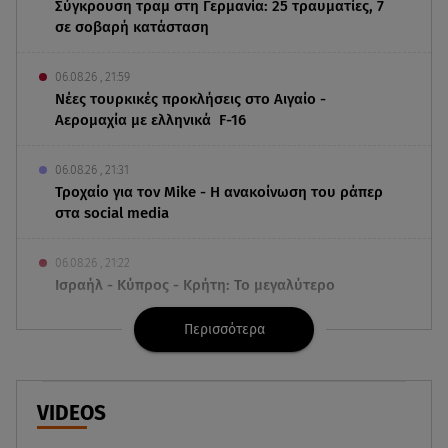
Σύγκρουση τραμ στη Γερμανία: 25 τραυματίες, 7
σε σοβαρή κατάσταση
06.08.26 , 21:59
Νέες τουρκικές προκλήσεις στο Αιγαίο -
Αερομαχία με ελληνικά F-16
06.08.26 , 21:31
Τροχαίο για τον Mike - Η ανακοίνωση του ράπερ
στα social media
06.08.26 , 21:22
Ισραήλ - Κύπρος - Κρήτη: Το μεγαλύτερο
υποθαλάσσιο καλώδιο στον κόσμο
Περισσότερα
06.08.26 , 21:07
Motor Oil: Δωρεά πυροσβεστικών οχημάτων και
εξοπλισμού στον Άγιο Βασίλειο
VIDEOS