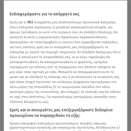
Ενδιαφερόμαστε για το απόρρητό σας
Εμείς και οι
603
συνεργάτες μας αποθηκεύουμε προσωπικά δεδομένα,
όπως δεδομένα περιήγησης ή μοναδικά αναγνωριστικά στοιχεία, και
έχουμε πρόσβαση σε αυτά στη συσκευή σας. Αν επιλέξετε Αποδοχή, θα
καταστεί δυνατή η ενεργοποίηση τεχνολογιών παρακολούθησης
προκειμένου να υποστηριχθούν οι σκοποί που εμφανίζονται παρακάτω,
για τους οποίους εμείς και οι συνεργάτες μας επεξεργαζόμαστε τα
δεδομένα με σκοπό την παροχή υπηρεσιών. Αν επιλέξετε Απόρριψη όλων
όλων ή αποσύρετε τη συγκατάθεσή σας, οι εν λόγω τεχνολογίες θα
απενεργοποιηθούν. Αν απενεργοποιηθούν οι ιχνηλάτες, ορισμένο
περιεχόμενο και κάποιες από τις διαφημίσεις που βλέπετε ενδέχεται να
μην είναι τόσο σχετικές με εσάς. Μπορείτε να επανεμφανίσετε αυτό το
μενού για να αλλάξετε τις επιλογές σας ή να αποσύρετε τη συναίνεσή σας
ανά πάσα στιγμή πατώντας τον σύνδεσμο Διαχείριση προτιμήσεων στο
κάτω μέρος της ιστοσελίδας [ή το αιωρούμενο εικονίδιο στο κάτω
αριστερό μέρος της ιστοσελίδας, εάν υπάρχει]. Οι επιλογές σας θα τεθούν
σε ισχύ στον Ιστότοπος. Για περισσότερες λεπτομέρειες ανατρέξτε στην
Πολιτική Απορρήτου μας.
Εμείς και οι συνεργάτες μας επεξεργαζόμαστε δεδομένα
προκειμένου να παρασχεθούν τα εξής:
Χρήση επακριβών δεδομένων γεωεντοπισμού. Ακριβής σάρωση
χαρακτηριστικών συσκευής για αναγνώριση ταυτότητας. Αποθήκευση ή/