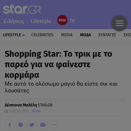
Ειδήσεις
Lifestyle
LIFESTYLE
CELEBRITIES
MEDIA
ΜΟΔΑ
ΣΥΝΤΑΓΕΣ
ΣΧΕ
Shopping Star: Το τρικ με το
παρεό για να φαίνεστε
κορμάρα
Με αυτό το ολόσωμο μαγιό θα είστε σικ και
λουσάτες
Δέσποινα Μαλέλη
STAR.GR
11.07.25, 15:17
ΜΟΔΑ