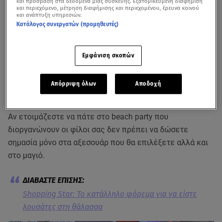
και πρόσβαση στα δεδομένα μιας συσκευής. Εξατομικευμένη διαφήμιση
και περιεχόμενο, μέτρηση διαφήμισης και περιεχομένου, έρευνα κοινού
και ανάπτυξη υπηρεσιών.
Κατάλογος συνεργατών (προμηθευτές)
Εμφάνιση σκοπών
Απόρριψη όλων
Αποδοχή
Αν ετοιμάζεστε να πάτε στο beach party που
διοργανώνουν οι φίλοι σας δεν πρέπει να δώσετε
σημασία μόνο στα αξεσουάρ που θα επιλέξετε αλλά και
στο μαγιό.
Shopping Star: Το κατάλληλο φόρεμα για να είστε
λουσάτες στη θάλασσα