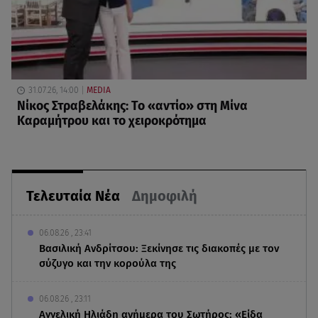
31.07.26, 14:00
MEDIA
Νίκος Στραβελάκης: Το «αντίο» στη Μίνα
Καραμήτρου και το χειροκρότημα
Τελευταία Νέα
Δημοφιλή
06.08.26 , 23:41
Βασιλική Ανδρίτσου: Ξεκίνησε τις διακοπές με τον
σύζυγο και την κορούλα της
06.08.26 , 23:11
Αγγελική Ηλιάδη ανήμερα του Σωτήρος: «Είδα