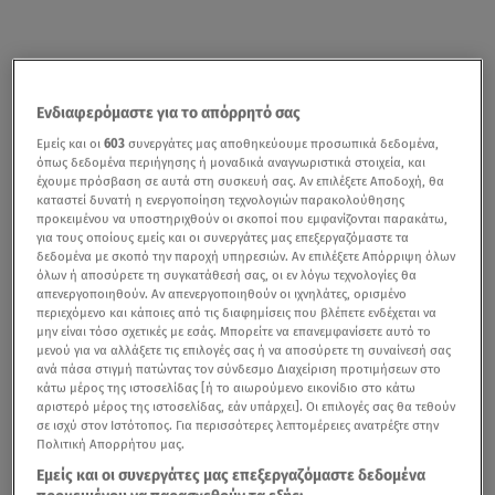
Ενδιαφερόμαστε για το απόρρητό σας
Εμείς και οι
603
συνεργάτες μας αποθηκεύουμε προσωπικά δεδομένα,
όπως δεδομένα περιήγησης ή μοναδικά αναγνωριστικά στοιχεία, και
έχουμε πρόσβαση σε αυτά στη συσκευή σας. Αν επιλέξετε Αποδοχή, θα
καταστεί δυνατή η ενεργοποίηση τεχνολογιών παρακολούθησης
προκειμένου να υποστηριχθούν οι σκοποί που εμφανίζονται παρακάτω,
για τους οποίους εμείς και οι συνεργάτες μας επεξεργαζόμαστε τα
δεδομένα με σκοπό την παροχή υπηρεσιών. Αν επιλέξετε Απόρριψη όλων
όλων ή αποσύρετε τη συγκατάθεσή σας, οι εν λόγω τεχνολογίες θα
απενεργοποιηθούν. Αν απενεργοποιηθούν οι ιχνηλάτες, ορισμένο
περιεχόμενο και κάποιες από τις διαφημίσεις που βλέπετε ενδέχεται να
μην είναι τόσο σχετικές με εσάς. Μπορείτε να επανεμφανίσετε αυτό το
μενού για να αλλάξετε τις επιλογές σας ή να αποσύρετε τη συναίνεσή σας
ανά πάσα στιγμή πατώντας τον σύνδεσμο Διαχείριση προτιμήσεων στο
κάτω μέρος της ιστοσελίδας [ή το αιωρούμενο εικονίδιο στο κάτω
αριστερό μέρος της ιστοσελίδας, εάν υπάρχει]. Οι επιλογές σας θα τεθούν
σε ισχύ στον Ιστότοπος. Για περισσότερες λεπτομέρειες ανατρέξτε στην
Πολιτική Απορρήτου μας.
Εμείς και οι συνεργάτες μας επεξεργαζόμαστε δεδομένα