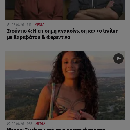
03.08.26, 17:11
MEDIA
Στούντιο 4: Η επίσημη ανακοίνωση και το trailer
με Καραβάτου & Φερεντίνο
03.08.26, 11:55
MEDIA