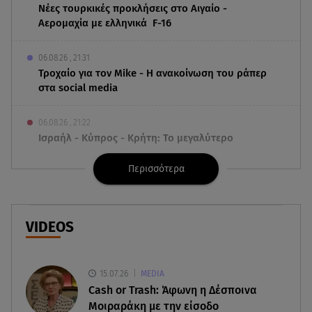
Νέες τουρκικές προκλήσεις στο Αιγαίο -
Αερομαχία με ελληνικά F-16
06.08.26 , 21:31
Τροχαίο για τον Mike - Η ανακοίνωση του ράπερ
στα social media
06.08.26 , 21:22
Ισραήλ - Κύπρος - Κρήτη: Το μεγαλύτερο
υποθαλάσσιο καλώδιο στον κόσμο
Περισσότερα
06.08.26 , 21:07
Motor Oil: Δωρεά πυροσβεστικών οχημάτων και
εξοπλισμού στον Άγιο Βασίλειο
VIDEOS
06.08.26 , 20:49
Άκης Παυλόπουλος: Η τρυφερή εξομολόγηση
15.07.26
MEDIA
της συζύγου του, Ελένης Φωτοπούλου
Cash or Trash: Άφωνη η Δέσποινα
Μοιραράκη με την είσοδο