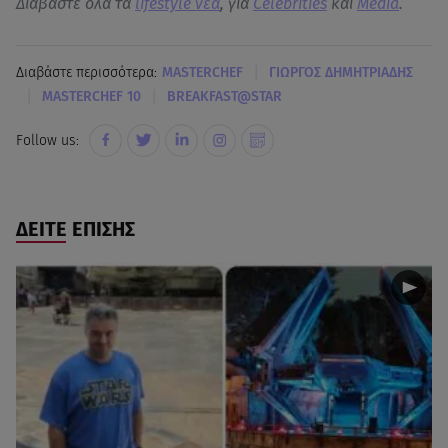
Διαβάστε όλα τα
lifestyle νεα
, για
Celebrities
και
Media
.
|
Διαβάστε περισσότερα:
MASTERCHEF
ΓΙΩΡΓΟΣ ΔΗΜΗΤΡΙΑΔΗΣ
|
|
MASTERCHEF 10
BREAKFAST@STAR
Follow us:
ΔΕΙΤΕ ΕΠΙΣΗΣ