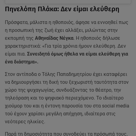
Πηνελόπη Πλάκα: Δεν είμαι ελεύθερη
Πρόσφατα, μάλιστα η ηθοποιός, άφησε να εννοηθεί πως
η προσωπική της ζωή έχει αλλάξει, μιλώντας στην
εκπομπή της
Αθηναΐδας Νέγκα
. Η ηθοποιός δήλωσε
χαρακτηριστικά: «Για τρία χρόνια ήμουν ελεύθερη. Δεν
είμαι πια.
Συνειδητά όμως ήθελα να είμαι ελεύθερη για
ένα διάστημα».
Στον αντίποδα ο Τόλης Παπαδημητρίου έχει καταφέρει
να δημιουργήσει τη δική του ξεχωριστή ταυτότητα στον
χώρο της ψυχαγωγίας, συνδυάζοντας το θέατρο, την
τηλεόραση και το ψηφιακό περιεχόμενο. Το ιδιαίτερο
χιούμορ του και η έντονη παρουσία του στα social media
τού έχουν χαρίσει μεγάλη απήχηση, ιδιαίτερα στις
νεότερες ηλικίες.
Παρά τη δημοσιότητα που συνοδεύει τα πρόσωπά τους,