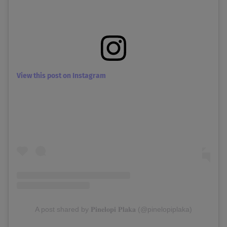
View this post on Instagram
A post shared by 𝐏𝐢𝐧𝐞𝐥𝐨𝐩𝐢 𝐏𝐥𝐚𝐤𝐚 (@pinelopiplaka)