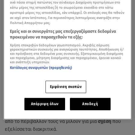
ανά πάσα στιγμή πατώντας τον σύνδεσμο Διαχείριση προτιμήσεων στο
κάτω μέρος της ιστοσελίδας [ή το αιωρούμενο εικονίδιο στο κάτω
αριστερό μέρος της ιστοσελίδας, εάν υπάρχει]. Οι επιλογές σας θα τεθούν
σε ισχύ στον Ιστότοπος. Για περισσότερες λεπτομέρειες ανατρέξτε στην
Πολιτική Απορρήτου μας.
Εμείς και οι συνεργάτες μας επεξεργαζόμαστε δεδομένα
προκειμένου να παρασχεθούν τα εξής:
Χρήση επακριβών δεδομένων γεωεντοπισμού. Ακριβής σάρωση
χαρακτηριστικών συσκευής για αναγνώριση ταυτότητας. Αποθήκευση ή/
και πρόσβαση στα δεδομένα μιας συσκευής. Εξατομικευμένη διαφήμιση
και περιεχόμενο, μέτρηση διαφήμισης και περιεχομένου, έρευνα κοινού
και ανάπτυξη υπηρεσιών.
Κατάλογος συνεργατών (προμηθευτές)
Μια ιδιαίτερα όμορφη και δημιουργική περίοδο φαίνεται
πως βιώνουν η
Πηνελόπη Πλάκα
και ο
Τόλης
Εμφάνιση σκοπών
Παπαδημητρίου
,
τόσο σε προσωπικό όσο και σε
επαγγελματικό επίπεδο. Οι δύο καλλιτέχνες, που
Απόρριψη όλων
Αποδοχή
συνεργάζονται θεατρικά τη φετινή σεζόν, έχουν έρθει
αρκετά κοντά τους τελευταίους μήνες, με ανθρώπους
από το περιβάλλον τους να μιλούν για μια
σχέση
που
εξελίσσεται διακριτικά.