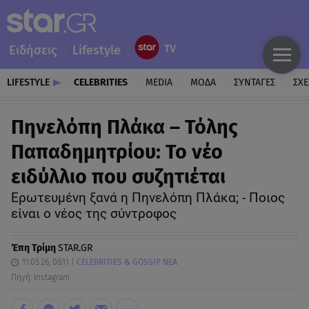
Ειδήσεις
Lifestyle
LIFESTYLE
CELEBRITIES
MEDIA
ΜΟΔΑ
ΣΥΝΤΑΓΕΣ
ΣΧΕ
Πηνελόπη Πλάκα – Τόλης
Παπαδημητρίου: Το νέο
ειδύλλιο που συζητιέται
Ερωτευμένη ξανά η Πηνελόπη Πλάκα; - Ποιος
είναι ο νέος της σύντροφος
Έπη Τρίμη
STAR.GR
11.05.26, 08:11
CELEBRITIES & GOSSIP ΝΕΑ
Πηγή: Instagram