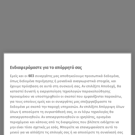
Ενδιαφερόμαστε για το απόρρητό σας
Εμείς και οι
603
συνεργάτες μας αποθηκεύουμε προσωπικά δεδομένα,
όπως δεδομένα περιήγησης ή μοναδικά αναγνωριστικά στοιχεία, και
έχουμε πρόσβαση σε αυτά στη συσκευή σας. Αν επιλέξετε Αποδοχή, θα
καταστεί δυνατή η ενεργοποίηση τεχνολογιών παρακολούθησης
προκειμένου να υποστηριχθούν οι σκοποί που εμφανίζονται παρακάτω,
για τους οποίους εμείς και οι συνεργάτες μας επεξεργαζόμαστε τα
δεδομένα με σκοπό την παροχή υπηρεσιών. Αν επιλέξετε Απόρριψη όλων
όλων ή αποσύρετε τη συγκατάθεσή σας, οι εν λόγω τεχνολογίες θα
απενεργοποιηθούν. Αν απενεργοποιηθούν οι ιχνηλάτες, ορισμένο
περιεχόμενο και κάποιες από τις διαφημίσεις που βλέπετε ενδέχεται να
μην είναι τόσο σχετικές με εσάς. Μπορείτε να επανεμφανίσετε αυτό το
μενού για να αλλάξετε τις επιλογές σας ή να αποσύρετε τη συναίνεσή σας