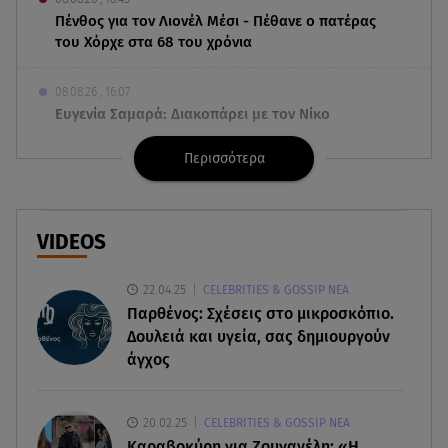
Πένθος για τον Λιονέλ Μέσι - Πέθανε ο πατέρας
του Χόρχε στα 68 του χρόνια
08.08.26 , 16:07
Ευγενία Σαμαρά: Διακοπάρει με τον Νίκο
Μουτσινά - Πού βρίσκονται;
Περισσότερα
08.08.26 , 16:00
Back to black: η διαχρονική αξία του μαύρου
στην καλοκαιρινή γκαρνταρόμπα
VIDEOS
08.08.26 , 15:20
22.04.25
CELEBRITIES & GOSSIP ΝΕΑ
Δούκισσα Νομικού: Από τη Μύκονο «πετάχτηκε»
Παρθένος: Σχέσεις στο μικροσκόπιο.
στη Γαλλική Πολυνησία!
Δουλειά και υγεία, σας δημιουργούν
άγχος
08.08.26 , 15:01
Λυκαβηττός: Σε 57χρονη γυναίκα ανήκει η σορός
που βρέθηκε σε σπηλιά
20.02.25
CELEBRITIES & GOSSIP ΝΕΑ
Καραβοκύρη για Ζουγανέλη: «Η