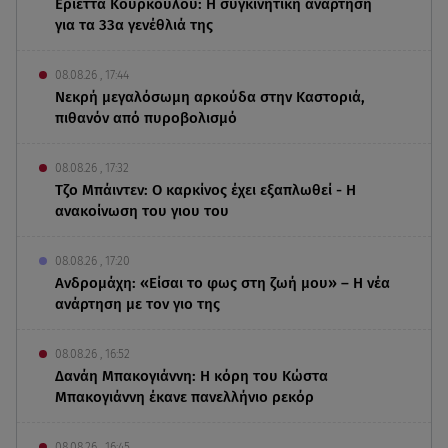
Εριέττα Κούρκουλου: Η συγκινητική ανάρτηση
για τα 33α γενέθλιά της
08.08.26 , 17:44
Νεκρή μεγαλόσωμη αρκούδα στην Καστοριά,
πιθανόν από πυροβολισμό
08.08.26 , 17:32
Τζο Μπάιντεν: Ο καρκίνος έχει εξαπλωθεί - Η
ανακοίνωση του γιου του
08.08.26 , 17:20
Ανδρομάχη: «Είσαι το φως στη ζωή μου» – Η νέα
ανάρτηση με τον γιο της
08.08.26 , 16:52
Δανάη Μπακογιάννη: Η κόρη του Κώστα
Μπακογιάννη έκανε πανελλήνιο ρεκόρ
08.08.26 , 16:45