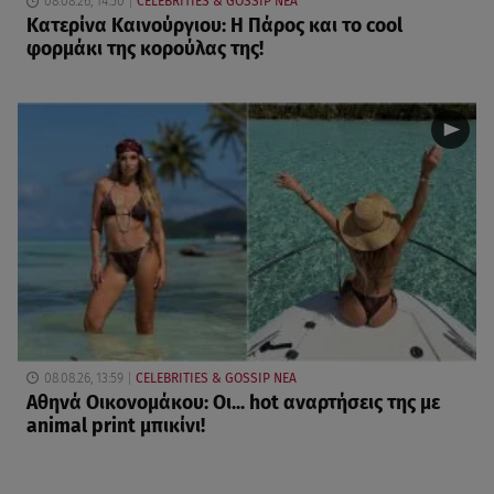
08.08.26, 14:50
CELEBRITIES & GOSSIP ΝΕΑ
Κατερίνα Καινούργιου: Η Πάρος και το cool
φορμάκι της κορούλας της!
08.08.26, 13:59
CELEBRITIES & GOSSIP ΝΕΑ
Αθηνά Οικονομάκου: Οι... hot αναρτήσεις της με
animal print μπικίνι!