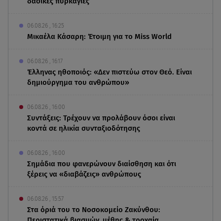
δασικές πυρκαγιές
06.08.26 , 16:25
Μικαέλα Κάσαρη: Έτοιμη για το Miss World
06.08.26 , 16:17
Έλληνας ηθοποιός: «Δεν πιστεύω στον Θεό. Είναι
δημιούργημα του ανθρώπου»
06.08.26 , 16:00
Συντάξεις: Τρέχουν να προλάβουν όσοι είναι
κοντά σε ηλικία συνταξιοδότησης
06.08.26 , 16:00
Σημάδια που φανερώνουν διαίσθηση και ότι
ξέρεις να «διαβάζεις» ανθρώπους
06.08.26 , 15:57
Στα όριά του το Νοσοκομείο Ζακύνθου:
Περιστατικά βιασμών, μέθης & τροχαία