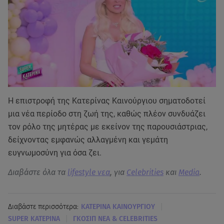
Η επιστροφή της Κατερίνας Καινούργιου σηματοδοτεί
μια νέα περίοδο στη ζωή της, καθώς πλέον συνδυάζει
τον ρόλο της μητέρας με εκείνον της παρουσιάστριας,
δείχνοντας εμφανώς αλλαγμένη και γεμάτη
ευγνωμοσύνη για όσα ζει.
Διαβάστε όλα τα
lifestyle νεα
, για
Celebrities
και
Media
.
|
Διαβάστε περισσότερα:
KΑΤΕΡΙΝΑ ΚΑΙΝΟΥΡΓΙΟΥ
|
SUPER ΚΑΤΕΡΙΝΑ
ΓΚΟΣΙΠ ΝΕΑ & CELEBRITIES