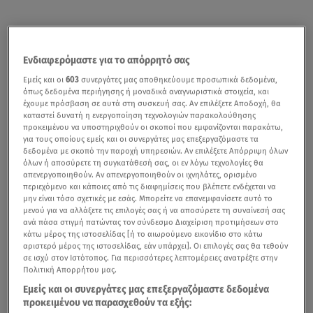
Ενδιαφερόμαστε για το απόρρητό σας
Εμείς και οι
603
συνεργάτες μας αποθηκεύουμε προσωπικά δεδομένα,
όπως δεδομένα περιήγησης ή μοναδικά αναγνωριστικά στοιχεία, και
έχουμε πρόσβαση σε αυτά στη συσκευή σας. Αν επιλέξετε Αποδοχή, θα
καταστεί δυνατή η ενεργοποίηση τεχνολογιών παρακολούθησης
προκειμένου να υποστηριχθούν οι σκοποί που εμφανίζονται παρακάτω,
για τους οποίους εμείς και οι συνεργάτες μας επεξεργαζόμαστε τα
δεδομένα με σκοπό την παροχή υπηρεσιών. Αν επιλέξετε Απόρριψη όλων
όλων ή αποσύρετε τη συγκατάθεσή σας, οι εν λόγω τεχνολογίες θα
απενεργοποιηθούν. Αν απενεργοποιηθούν οι ιχνηλάτες, ορισμένο
περιεχόμενο και κάποιες από τις διαφημίσεις που βλέπετε ενδέχεται να
μην είναι τόσο σχετικές με εσάς. Μπορείτε να επανεμφανίσετε αυτό το
μενού για να αλλάξετε τις επιλογές σας ή να αποσύρετε τη συναίνεσή σας
ανά πάσα στιγμή πατώντας τον σύνδεσμο Διαχείριση προτιμήσεων στο
κάτω μέρος της ιστοσελίδας [ή το αιωρούμενο εικονίδιο στο κάτω
αριστερό μέρος της ιστοσελίδας, εάν υπάρχει]. Οι επιλογές σας θα τεθούν
σε ισχύ στον Ιστότοπος. Για περισσότερες λεπτομέρειες ανατρέξτε στην
Πολιτική Απορρήτου μας.
Εμείς και οι συνεργάτες μας επεξεργαζόμαστε δεδομένα
προκειμένου να παρασχεθούν τα εξής: