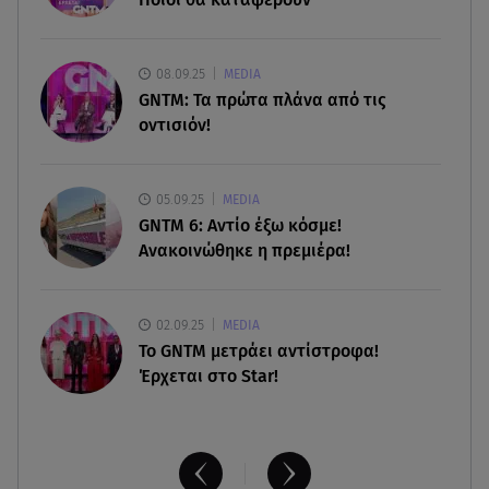
06.08.26 , 14:41
Κηδεία Λάκη Χαλκιά: Συντετριμμένη η σύζυγός
08.09.25
MEDIA
του στο τελευταίο «αντίο»
GNTM: Τα πρώτα πλάνα από τις
οντισιόν!
06.08.26 , 14:34
«Πάμε για νέα θεραπεία»: Η νέα φωτογραφία του
Παράσχου από το νοσοκομείο
05.09.25
MEDIA
GNTM 6: Αντίο έξω κόσμε!
Ανακοινώθηκε η πρεμιέρα!
02.09.25
MEDIA
Το GNTM μετράει αντίστροφα!
Έρχεται στο Star!