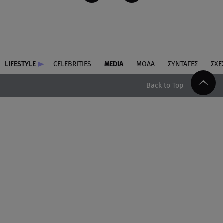
LIFESTYLE
CELEBRITIES
MEDIA
ΜΟΔΑ
ΣΥΝΤΑΓΕΣ
ΣΧΕ
Back to Top