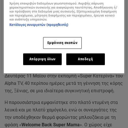
Χρήση επακριβών δεδομένων γεωεντοπισμού. Ακριβής σάρωση
χαρακτηριστικών συσκευής για αναγνώριση ταυτότητας. Αποθήκευση ή/
και πρόσβαση στα δεδομένα μιας συσκευής. Εξατομικευμένη διαφήμιση
και περιεχόμενο, μέτρηση διαφήμισης και περιεχομένου, έρευνα κοινού
και ανάπτυξη υπηρεσιών.
Κατάλογος συνεργατών (προμηθευτές)
Εμφάνιση σκοπών
Απόρριψη όλων
Αποδοχή
Η
Κατερίνα Καινούργιου
επέστρεψε το πρωί της
Δευτέρας 11 Μαΐου στην εκπομπή «Super Κατερίνα» του
Alpha TV, 40 περίπου ημέρες μετά τη γέννηση της κόρης
της, Ξένιας, σε μια ιδιαίτερα συγκινητική επιστροφή.
Η παρουσιάστρια εμφανίστηκε στο πλατό ντυμένη στα
λευκά και με πλατύ χαμόγελο, ενώ οι συνεργάτες της
την υποδέχθηκαν θερμά φορώντας μπλουζάκια με τη
φράση «
Welcome Back Super Mama
». Ο χώρος είχε