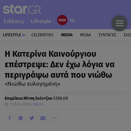
Ειδήσεις
Lifestyle
LIFESTYLE
CELEBRITIES
MEDIA
ΜΟΔΑ
ΣΥΝΤΑΓΕΣ
ΣΧΕ
Η Κατερίνα Καινούργιου
επέστρεψε: Δεν έχω λόγια να
περιγράψω αυτά που νιώθω
«Νιώθω ευλογημένη»
Επιμέλεια
Μίτση Σκέντζου
STAR.GR
11.05.26, 10:06
MEDIA